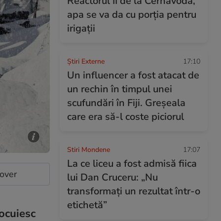
Reactorul II de la Cernavodă,
apa se va da cu porția pentru
irigații
Știri Externe
17:10
Un influencer a fost atacat de
un rechin în timpul unei
scufundări în Fiji. Greșeala
care era să-l coste piciorul
Stiri Mondene
17:07
La ce liceu a fost admisă fiica
cover
lui Dan Cruceru: „Nu
transformați un rezultat într-o
etichetă”
locuiesc