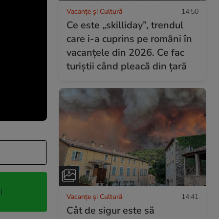
Vacanțe și Cultură
14:50
Ce este „skilliday”, trendul
care i-a cuprins pe români în
vacanțele din 2026. Ce fac
turiștii când pleacă din țară
i
Vacanțe și Cultură
14:41
Cât de sigur este să