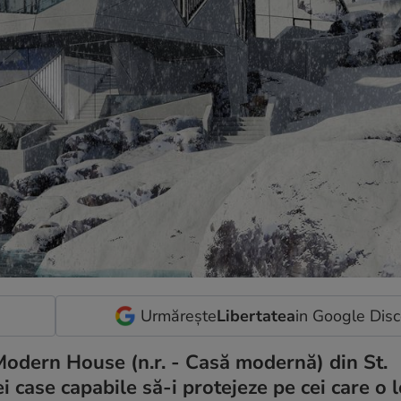
Urmărește
Libertatea
in Google Dis
Modern House (n.r. - Casă modernă) din St.
i case capabile să-i protejeze pe cei care o 