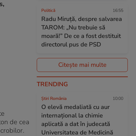
s,
Politică
16:55
Radu Miruță, despre salvarea
TAROM: „Nu trebuie să
moară!” De ce a fost destituit
directorul pus de PSD
Citește mai multe
TRENDING
Știri România
10:00
O elevă medaliată cu aur
te
internațional la chimie
eton de cea
aplicată a dat în judecată
crobilor.
Universitatea de Medicină