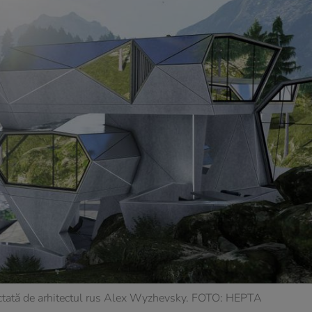
ectată de arhitectul rus Alex Wyzhevsky. FOTO: HEPTA