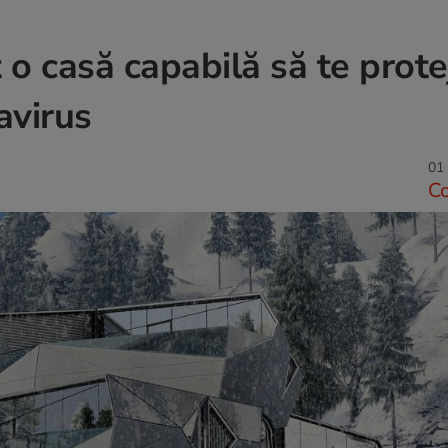
t o casă capabilă să te prote
avirus
01 
C