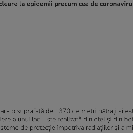
ucleare la epidemii precum cea de coronaviru
e o suprafață de 1370 de metri pătrați și es
ere a unui lac. Este realizată din oțel și din b
sisteme de protecție împotriva radiațiilor și a mi