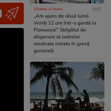
Sănătate și Fitness
15:02
„Am ajuns de râsul lumii.
Veniți 12 ore într-o gardă la
Floreasca!” Strigătul de
disperare al cadrelor
medicale intrate în grevă
generală