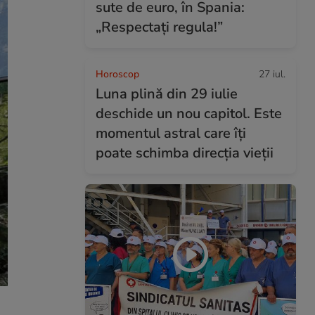
sute de euro, în Spania:
„Respectați regula!”
Horoscop
27 iul.
Luna plină din 29 iulie
deschide un nou capitol. Este
momentul astral care îți
poate schimba direcția vieții