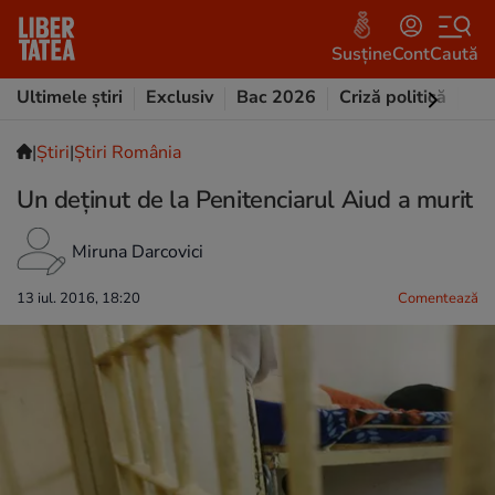
Susține
Cont
Caută
Ultimele știri
Exclusiv
Bac 2026
Criză politică
Opi
|
Ştiri
|
Știri România
Un deținut de la Penitenciarul Aiud a murit
Miruna Darcovici
13 iul. 2016, 18:20
Comentează