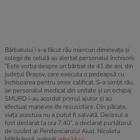
Bărbatului i s-a făcut rău miercuri dimineaţa şi
colegii de celulă au alertat personalul închisorii.
”Este vorba despre un bărbat de 41 de ani, din
judeţul Braşov, care executa o pedeapsă cu
închisoarea pentru omor calificat. S-a simţit rău,
iar personalul medical din unitate şi un echipaj
SMURD i-au acordat primul ajutor şi au
efectuat manevre de resuscitare. Din păcate,
viaţa acestuia nu a putut fi salvată. Decesul a
fost declarat la ora 7.40”, a declarat purtătorul
de cuvânt al Penitenciarului Aiud, Nicoleta
Mătărângă, potrivit
alba24.ro
.