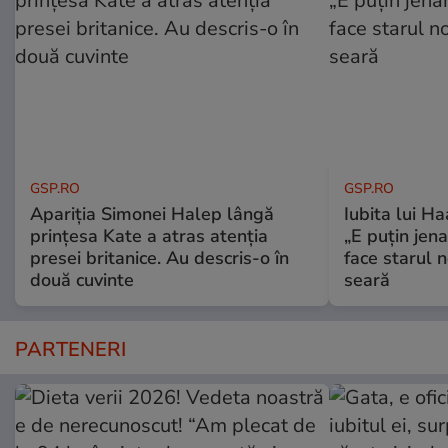
GSP.RO
GSP.RO
Apariția Simonei Halep lângă
Iubita lui Ha
prințesa Kate a atras atenția
„E puțin jen
presei britanice. Au descris-o în
face starul n
două cuvinte
seară
PARTENERI