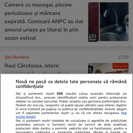
Camere cu mucegai, piscine
periculoase și mâncare
expirată. Comisarii ANPC au dat
amenzi uriașe pe litoral în plin
sezon estival
Știri România
17:00
Raul Cârstocea, istoric
Exclusiv
specializat în antisemitism:
Nouă ne pasă ca datele tale personale să rămână
„Luptătorii din rezistența din
confidențiale
munți, parașutați în România,
Noi și partenerii noștri
596
stocăm și/sau accesăm informații pe
dispozitivul dvs., precum identificatorii cookie unici pentru prelucrarea
aveau conexiuni legionare sau
datelor cu caracter personal. Puteți accepta sau gestiona preferințele dvs.
făcând clic mai jos, respectiv vă puteți opune utilizării unui interes legitim
chiar SS”
în orice moment pe pagina cu politica de confidențialitate. Aceste alegeri
vor fi raportate partenerilor noștri și nu vă vor afecta navigarea.
Mai
multe detalii
Noi si partenerii nostri (retelele de socializare si agentiile de publicitate
partenere, precum si furnizorii nostri de servicii de date analitice)
Știri România
16:07
prelucram date pentru a permite website-ului sa functioneze, pentru a
personaliza continutul si anunturile publicitare afisate in functie de