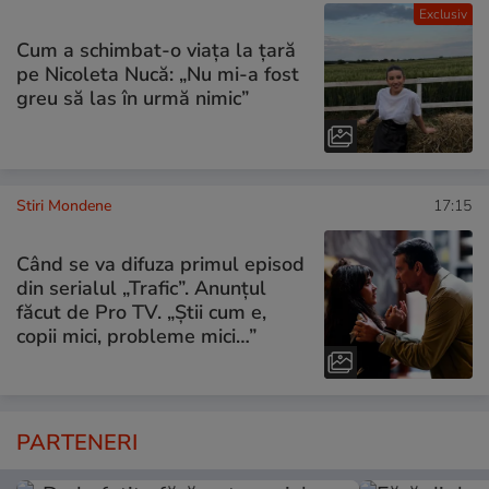
Exclusiv
Cum a schimbat-o viața la țară
pe Nicoleta Nucă: „Nu mi-a fost
greu să las în urmă nimic”
Stiri Mondene
17:15
Când se va difuza primul episod
din serialul „Trafic”. Anunțul
făcut de Pro TV. „Știi cum e,
copii mici, probleme mici…”
PARTENERI