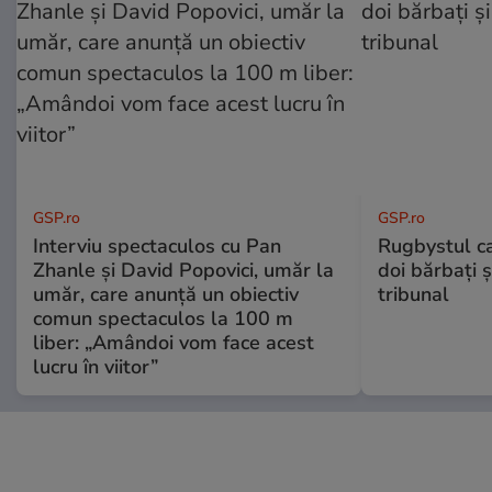
GSP.ro
GSP.ro
Interviu spectaculos cu Pan
Rugbystul ca
Zhanle și David Popovici, umăr la
doi bărbați ș
umăr, care anunță un obiectiv
tribunal
comun spectaculos la 100 m
liber: „Amândoi vom face acest
lucru în viitor”