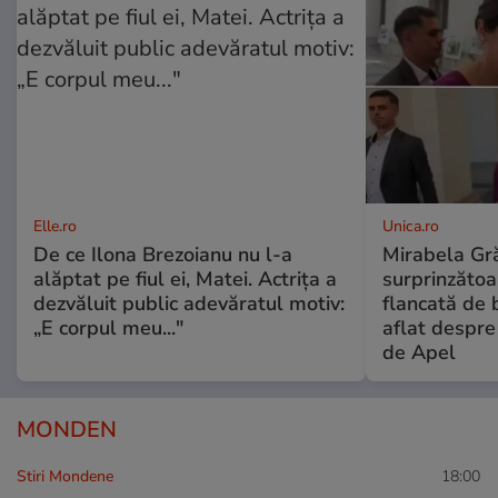
Elle.ro
Unica.ro
De ce Ilona Brezoianu nu l-a
Mirabela Gră
alăptat pe fiul ei, Matei. Actrița a
surprinzătoar
dezvăluit public adevăratul motiv:
flancată de 
„E corpul meu..."
aflat despre
de Apel
MONDEN
Stiri Mondene
18:00