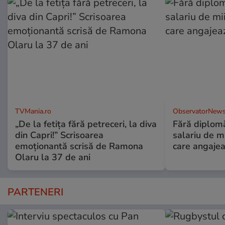
TVMania.ro
ObservatorNews
„De la fetița fără petreceri, la diva
Fără diplomă
din Capri!” Scrisoarea
salariu de mi
emoționantă scrisă de Ramona
care angajea
Olaru la 37 de ani
PARTENERI