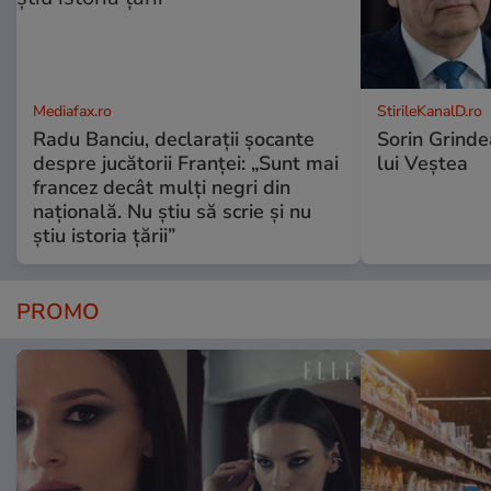
Mediafax.ro
StirileKanalD.ro
Radu Banciu, declarații șocante
Sorin Grinde
despre jucătorii Franței: „Sunt mai
lui Veștea
francez decât mulți negri din
națională. Nu știu să scrie și nu
știu istoria țării”
PROMO