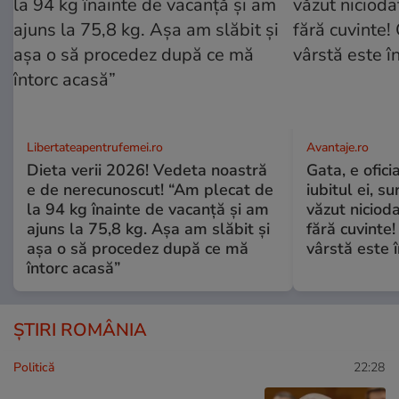
Libertateapentrufemei.ro
Avantaje.ro
Dieta verii 2026! Vedeta noastră
Gata, e ofici
e de nerecunoscut! “Am plecat de
iubitul ei, s
la 94 kg înainte de vacanță și am
văzut nicioda
ajuns la 75,8 kg. Așa am slăbit și
fără cuvinte!
așa o să procedez după ce mă
vârstă este î
întorc acasă”
ȘTIRI ROMÂNIA
Politică
22:28