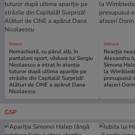
Viva.ro
Unica.ro
Nemachiată, cu părul alb, în
Reacția neaș
pantaloni sport, văduva lui Sergiu
Alexandru Io
Nicolaescu a intrat în atenția
Simona Halep
tuturor după ultima apariție pe
la Wimbledo
străzile din Capitală! Surpriză!
presupusul e
Alături de CINE a apărut Dana
afaceri Dori
Nicolaescu
GSP