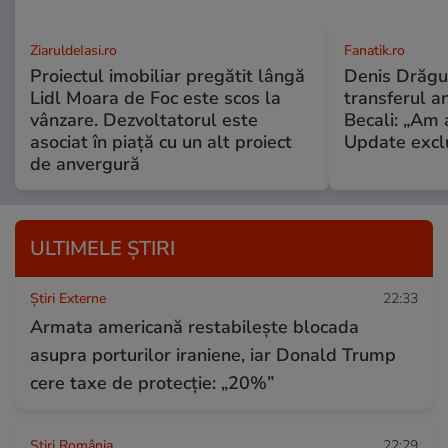
ZiaruldeIasi.ro
Fanatik.ro
Proiectul imobiliar pregătit lângă
Denis Drăguș
Lidl Moara de Foc este scos la
transferul an
vânzare. Dezvoltatorul este
Becali: „Am a
asociat în piață cu un alt proiect
Update excl
de anvergură
ULTIMELE ȘTIRI
Știri Externe
22:33
Armata americană restabilește blocada
asupra porturilor iraniene, iar Donald Trump
cere taxe de protecție: „20%”
Știri România
22:29