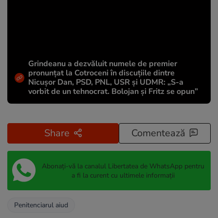
Grindeanu a dezvăluit numele de premier
pronunțat la Cotroceni în discuțiile dintre
Nicușor Dan, PSD, PNL, USR și UDMR: „S-a
vorbit de un tehnocrat. Bolojan și Fritz se opun”
Share
Comentează
Abonați-vă la canalul Libertatea de WhatsApp pentru
a fi la curent cu ultimele informații
Penitenciarul aiud