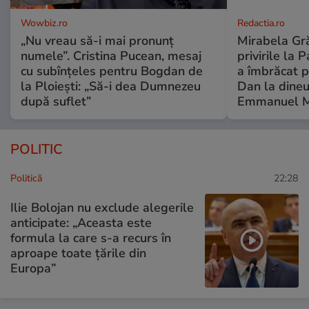
Wowbiz.ro
Redactia.ro
„Nu vreau să-i mai pronunț
Mirabela Gră
numele”. Cristina Pucean, mesaj
privirile la 
cu subînțeles pentru Bogdan de
a îmbrăcat p
la Ploiești: „Să-i dea Dumnezeu
Dan la dineu
după suflet”
Emmanuel M
POLITIC
Politică
22:28
Ilie Bolojan nu exclude alegerile
anticipate: „Aceasta este
formula la care s-a recurs în
aproape toate ţările din
Europa”