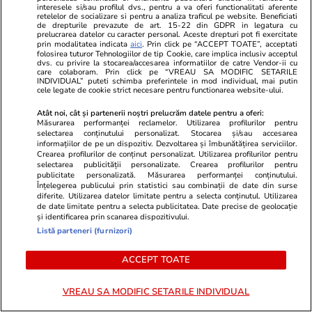
Prognoza meteo pentru
interesele si/sau profilul dvs., pentru a va oferi functionalitati aferente
retelelor de socializare si pentru a analiza traficul pe website. Beneficiati
următoarele două săptămâni.
de drepturile prevazute de art. 15-22 din GDPR in legatura cu
prelucrarea datelor cu caracter personal. Aceste drepturi pot fi exercitate
ANM anunță perioade cu vreme
prin modalitatea indicata
aici
. Prin click pe “ACCEPT TOATE”, acceptati
folosirea tuturor Tehnologiilor de tip Cookie, care implica inclusiv acceptul
instabilă în intervalul 13-26
dvs. cu privire la stocarea/accesarea informatiilor de catre Vendor-ii cu
care colaboram. Prin click pe “VREAU SA MODIFIC SETARILE
iulie 2026
INDIVIDUAL” puteti schimba preferintele in mod individual, mai putin
cele legate de cookie strict necesare pentru functionarea website-ului.
Atât noi, cât și partenerii noștri prelucrăm datele pentru a oferi:
Măsurarea performanței reclamelor. Utilizarea profilurilor pentru
Opinii
07:53
selectarea conținutului personalizat. Stocarea și/sau accesarea
informațiilor de pe un dispozitiv. Dezvoltarea și îmbunătățirea serviciilor.
Crearea profilurilor de conținut personalizat. Utilizarea profilurilor pentru
selectarea publicității personalizate. Crearea profilurilor pentru
Când statul de drept nu mai
publicitate personalizată. Măsurarea performanței conținutului.
Înțelegerea publicului prin statistici sau combinații de date din surse
există
diferite. Utilizarea datelor limitate pentru a selecta conținutul. Utilizarea
de date limitate pentru a selecta publicitatea. Date precise de geolocație
și identificarea prin scanarea dispozitivului.
Listă parteneri (furnizori)
ACCEPT TOATE
Opinii
11 iul.
VREAU SA MODIFIC SETARILE INDIVIDUAL