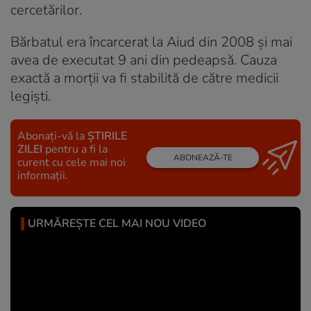
cercetărilor.
Bărbatul era încarcerat la Aiud din 2008 şi mai
avea de executat 9 ani din pedeapsă. Cauza
exactă a morţii va fi stabilită de către medicii
legişti.
Abonați-vă la
ȘTIRILE
ZILEI
pentru a fi la
ABONEAZĂ-TE
curent cu cele mai noi
informații.
URMĂREȘTE CEL MAI NOU VIDEO