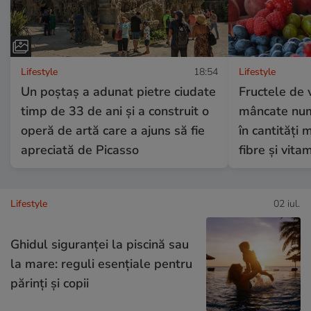
Lifestyle
18:54
Lifestyle
Un poștaș a adunat pietre ciudate
Fructele de 
timp de 33 de ani și a construit o
mâncate numa
operă de artă care a ajuns să fie
în cantități 
apreciată de Picasso
fibre și vita
Lifestyle
02 iul.
Ghidul siguranței la piscină sau
la mare: reguli esențiale pentru
părinți și copii