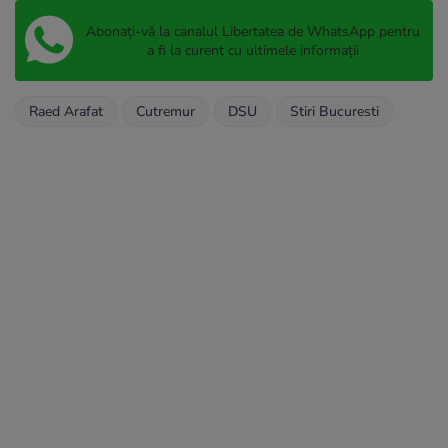
Abonați-vă la canalul Libertatea de WhatsApp pentru
a fi la curent cu ultimele informații
Raed Arafat
Cutremur
DSU
Stiri Bucuresti