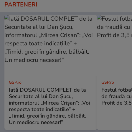
PARTENERI
GSP.ro
GSP.ro
Iată DOSARUL COMPLET de la
Fostul fotba
Securitate al lui Dan Șucu,
de fraudă cu 
informatorul „Mircea Crișan”: „Voi
Profit de 3,
respecta toate indicațiile” +
„Timid, greoi în gândire, bâlbâit.
Un mediocru necesar!”