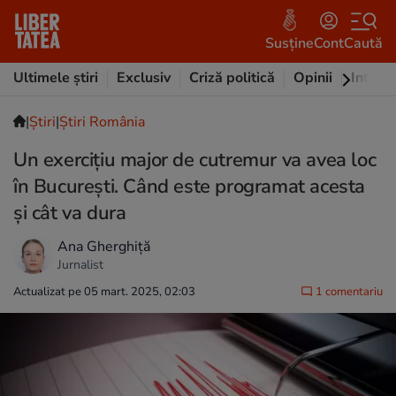
Susține
Cont
Caută
Ultimele știri
Exclusiv
Criză politică
Opinii
Intervi
|
Ştiri
|
Știri România
Un exercițiu major de cutremur va avea loc
în București. Când este programat acesta
și cât va dura
Ana Gherghiță
Jurnalist
Actualizat pe 05 mart. 2025, 02:03
1 comentariu