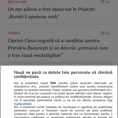
Știri Locale
28 iul.
Un nor pâlnie a fost observat în Ploiești:
„Bunicii îi spuneau sorb”
Politică
28 iul.
Ciprian Ciucu regretă că a candidat pentru
Primăria București și se descrie „primarul care
a tras lozul necâștigător”
Știri Externe
28 iul.
Nouă ne pasă ca datele tale personale să rămână
confidențiale
Între motorină mai scumpă și „patriotism
Noi și partenerii noștri
596
stocăm și/sau accesăm informații pe
economic”: cum arată starea de alertă
dispozitivul dvs., precum identificatorii cookie unici pentru prelucrarea
datelor cu caracter personal. Puteți accepta sau gestiona preferințele dvs.
energetică în Republica Moldova
făcând clic mai jos, respectiv vă puteți opune utilizării unui interes legitim
în orice moment pe pagina cu politica de confidențialitate. Aceste alegeri
vor fi raportate partenerilor noștri și nu vă vor afecta navigarea.
Mai
multe detalii
Noi si partenerii nostri (retelele de socializare si agentiile de publicitate
Citește mai multe
partenere, precum si furnizorii nostri de servicii de date analitice)
prelucram date pentru a permite website-ului sa functioneze, pentru a
personaliza continutul si anunturile publicitare afisate in functie de