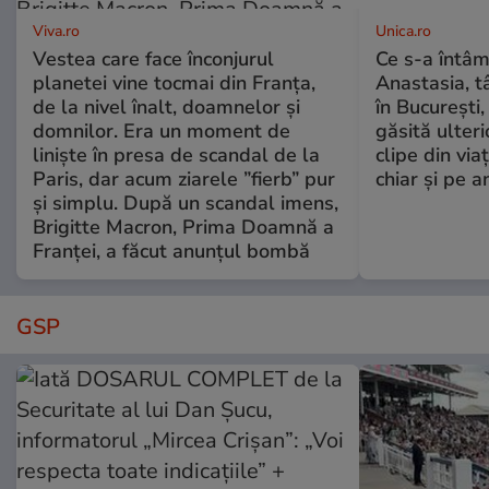
Viva.ro
Unica.ro
Vestea care face înconjurul
Ce s-a întâm
planetei vine tocmai din Franța,
Anastasia, t
de la nivel înalt, doamnelor și
în București,
domnilor. Era un moment de
găsită ulter
liniște în presa de scandal de la
clipe din via
Paris, dar acum ziarele ”fierb” pur
chiar și pe a
și simplu. După un scandal imens,
Brigitte Macron, Prima Doamnă a
Franței, a făcut anunțul bombă
GSP