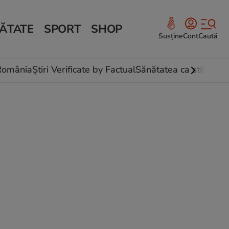
ĂTATE
SPORT
SHOP
Susține
Cont
Caută
Sănătate și Fitness
ce
 culinare
-România
Știri Verificate by Factual
Sănătatea ca stil de vi
 și legume
rea plantelor