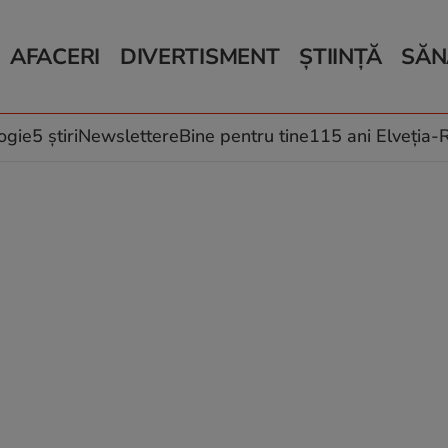
AFACERI
DIVERTISMENT
ȘTIINȚĂ
SĂN
Bani și Afaceri
Monden
Știri Știință
Știri 
Auto
Horoscop
Schimbări climati
Relații
Locuri de muncă
Muzică și Filme
Rețete
ogie
5 știri
Newslettere
Bine pentru tine
115 ani Elveția
Imobiliare.ro
Vacanțe și Cultură
Fructe
eJobs.ro
Îngriji