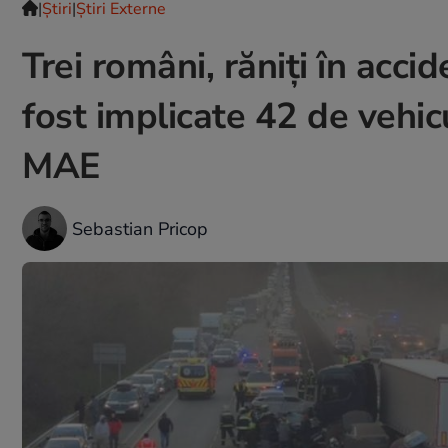
|
Ştiri
|
Știri Externe
Trei români, răniți în acci
fost implicate 42 de vehic
MAE
Sebastian Pricop