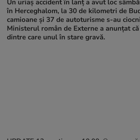
Un uriaș accident în lanț a avut loc sâmb
în Herceghalom, la 30 de kilometri de Bu
camioane și 37 de autoturisme s-au ciocnit
Ministerul român de Externe a anunțat că p
dintre care unul în stare gravă.