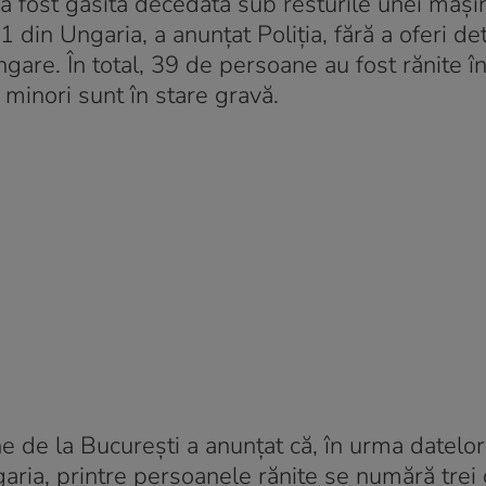
 fost găsită decedată sub resturile unei maşin
din Ungaria, a anunţat Poliţia, fără a oferi det
ungare. În total, 39 de persoane au fost rănite 
e minori sunt în stare gravă.
e de la București a anunțat că, în urma datelor
garia, printre persoanele rănite se numără trei 