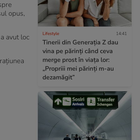
spre
sul opus,
Lifestyle
14:41
 a avut loc
Tinerii din Generația Z dau
vina pe părinți când ceva
merge prost în viața lor:
erațiunea
„Propriii mei părinți m-au
dezamăgit”