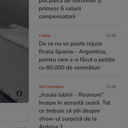
pot pleca de bunăvoie și
primesc 6 salarii
compensatorii
Fotbal
15:40
De ce nu se poate rejuca
finala Spania – Argentina,
pentru care s-a făcut o petiție
cu 80.000 de semnături
Stiri Mondene
15:39
„Insula Iubirii – Reuniuni”
începe în această seară. Tot
ce trebuie să știi despre
show-ul surpriză de la
Antena 1