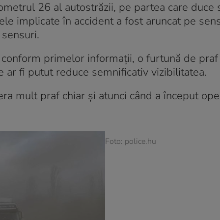
ometrul 26 al autostrăzii, pe partea care duce 
le implicate în accident a fost aruncat pe sen
 sensuri.
r conform primelor informații, o furtună de praf
ar fi putut reduce semnificativ vizibilitatea.
ă era mult praf chiar și atunci când a început op
Foto: police.hu