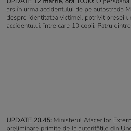
UPDATE 12 martie, ora 10.00:
O persoană a
ars în urma accidentului de pe autostrada M1 
despre identitatea victimei, potrivit presei 
accidentului, între care 10 copii. Patru dintr
UPDATE 20.45:
Ministerul Afacerilor Extern
preliminare primite de la autoritățile din Un