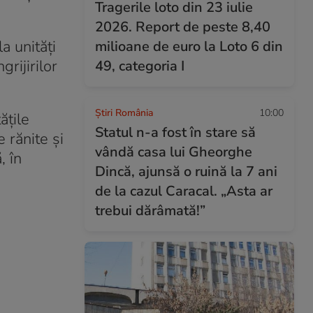
Tragerile loto din 23 iulie
2026. Report de peste 8,40
a unități
milioane de euro la Loto 6 din
rijirilor
49, categoria I
Știri România
10:00
ățile
Statul n-a fost în stare să
 rănite și
vândă casa lui Gheorghe
, în
Dincă, ajunsă o ruină la 7 ani
de la cazul Caracal. „Asta ar
trebui dărâmată!”