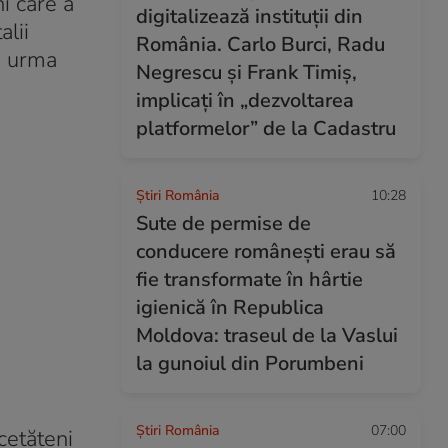
i care a
digitalizează instituții din
alii
România. Carlo Burci, Radu
în urma
Negrescu și Frank Timiș,
implicați în „dezvoltarea
platformelor” de la Cadastru
Știri România
10:28
Sute de permise de
conducere românești erau să
fie transformate în hârtie
igienică în Republica
Moldova: traseul de la Vaslui
la gunoiul din Porumbeni
Știri România
07:00
cetățeni