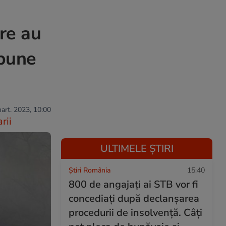
are au
spune
mart. 2023, 10:00
rii
ULTIMELE ȘTIRI
Știri România
15:40
800 de angajați ai STB vor fi
concediați după declanşarea
procedurii de insolvenţă. Câți