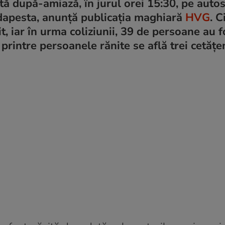
ătă după-amiază, în jurul orei 15:30, pe aut
dapesta, anunță publicația maghiară
HVG
. C
, iar în urma coliziunii, 39 de persoane au fo
rintre persoanele rănite se află trei cetățe