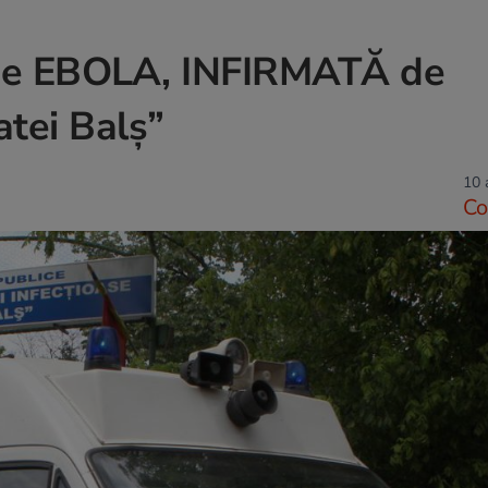
e EBOLA, INFIRMATĂ de
atei Balş”
10 
Co