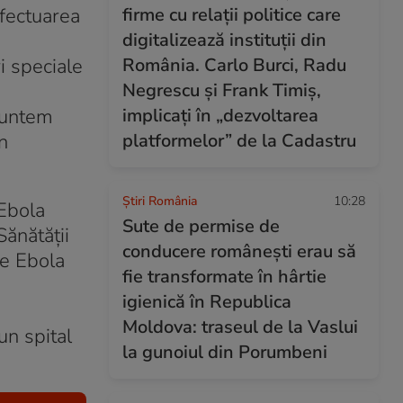
efectuarea
firme cu relații politice care
digitalizează instituții din
i speciale
România. Carlo Burci, Radu
Negrescu și Frank Timiș,
suntem
implicați în „dezvoltarea
n
platformelor” de la Cadastru
Știri România
10:28
 Ebola
Sute de permise de
Sănătății
conducere românești erau să
de Ebola
fie transformate în hârtie
igienică în Republica
Moldova: traseul de la Vaslui
un spital
la gunoiul din Porumbeni