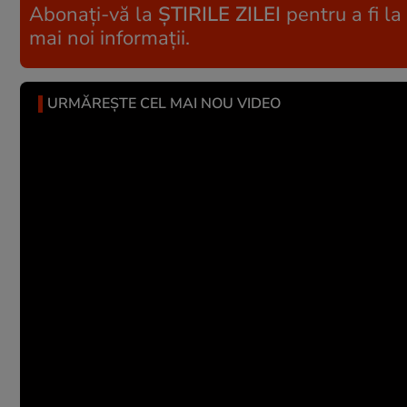
Abonați-vă la
ȘTIRILE ZILEI
pentru a fi la
mai noi informații.
URMĂREȘTE CEL MAI NOU VIDEO