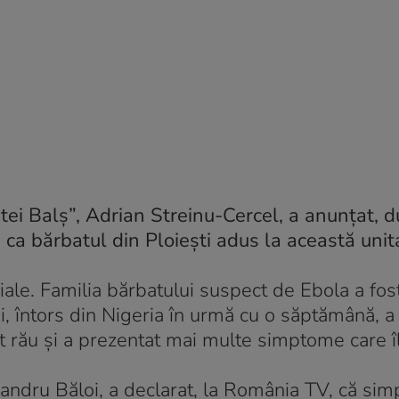
tei Balş”, Adrian Streinu-Cercel, a anunţat, 
a ca bărbatul din Ploieşti adus la această unit
ale. Familia bărbatului suspect de Ebola a fost
i, întors din Nigeria în urmă cu o săptămână, a 
t rău şi a prezentat mai multe simptome care îl
xandru Băloi, a declarat, la România TV, că si