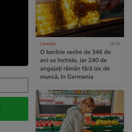
Lifestyle
14:15
O berărie veche de 346 de
ani se închide, iar 240 de
angajați rămân fără loc de
muncă, în Germania
i