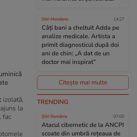
Stiri Mondene
14:27
Câți bani a cheltuit Adda pe
analize medicale. Artista a
primit diagnosticul după doi
ani de chin: „A dat de un
doctor mai inspirat”
duminică
ate
Citește mai multe
 izolată.
TRENDING
ajuns la
 fac
Știri România
07:00
Atacul cibernetic de la ANCPI
mptomele
scoate din umbră rețeaua de