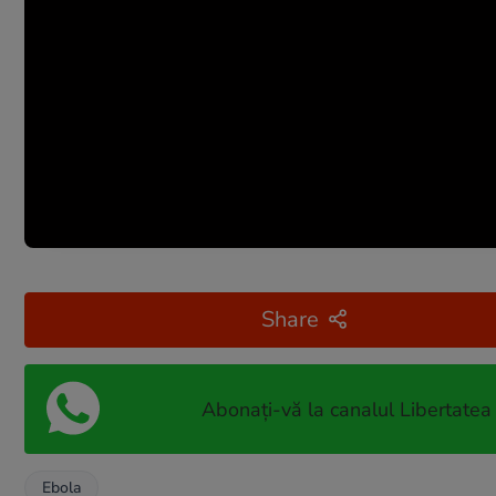
Share
Abonați-vă la canalul Libertatea
Ebola