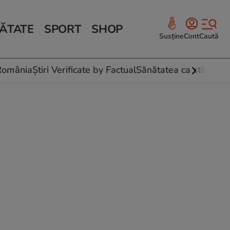
ĂTATE
SPORT
SHOP
Susține
Cont
Caută
Sănătate și Fitness
ce
 culinare
-România
Știri Verificate by Factual
Sănătatea ca stil de vi
 și legume
rea plantelor