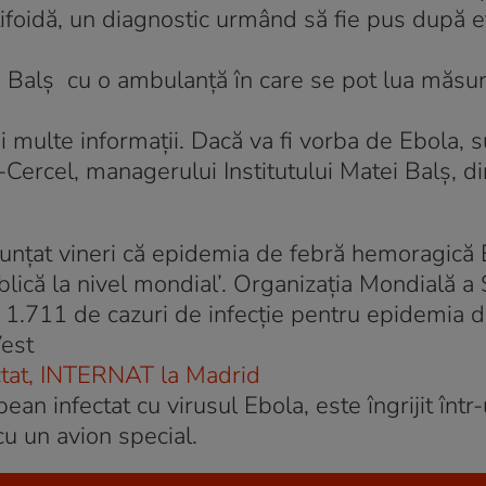
 tifoidă, un diagnostic urmând să fie pus după 
tei Balş cu o ambulanţă în care se pot lua măsur
multe informații. Dacă va fi vorba de Ebola, 
-Cercel, managerului Institutului Matei Balș, di
nunțat vineri că epidemia de febră hemoragică
lică la nivel mondial’. Organizația Mondială a 
 1.711 de cazuri de infecție pentru epidemia 
Vest
at, INTERNAT la Madrid
an infectat cu virusul Ebola, este îngrijit într-
cu un avion special.