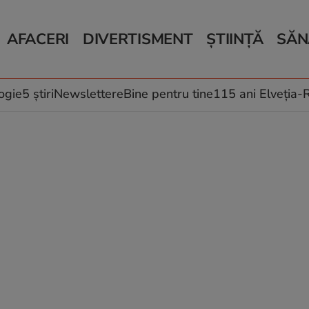
AFACERI
DIVERTISMENT
ȘTIINȚĂ
SĂN
Bani și Afaceri
Monden
Știri Știință
Știri 
Auto
Horoscop
Schimbări climati
Relații
Locuri de muncă
Muzică și Filme
Rețete
ogie
5 știri
Newslettere
Bine pentru tine
115 ani Elveția
Imobiliare.ro
Vacanțe și Cultură
Fructe
eJobs.ro
Îngriji