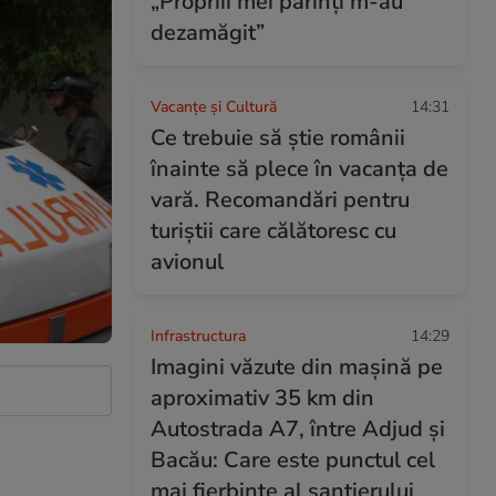
„Propriii mei părinți m-au
dezamăgit”
Vacanțe și Cultură
14:31
Ce trebuie să știe românii
înainte să plece în vacanța de
vară. Recomandări pentru
turiștii care călătoresc cu
avionul
Infrastructura
14:29
Imagini văzute din mașină pe
aproximativ 35 km din
Autostrada A7, între Adjud și
Bacău: Care este punctul cel
mai fierbinte al șantierului