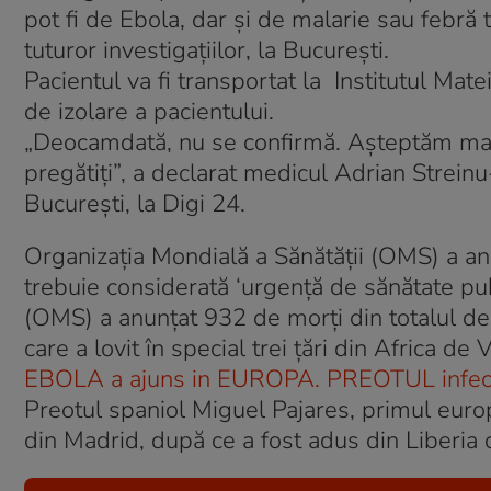
pot fi de Ebola, dar şi de malarie sau febră
tuturor investigaţiilor, la Bucureşti.
Pacientul va fi transportat la Institutul Ma
de izolare a pacientului.
„Deocamdată, nu se confirmă. Așteptăm mai 
pregătiți”, a declarat medicul Adrian Streinu
București, la Digi 24.
Organizația Mondială a Sănătății (OMS) a a
trebuie considerată ‘urgență de sănătate pub
(OMS) a anunțat 932 de morți din totalul de
care a lovit în special trei țări din Africa de 
EBOLA a ajuns in EUROPA. PREOTUL infect
Preotul spaniol Miguel Pajares, primul europe
din Madrid, după ce a fost adus din Liberia 