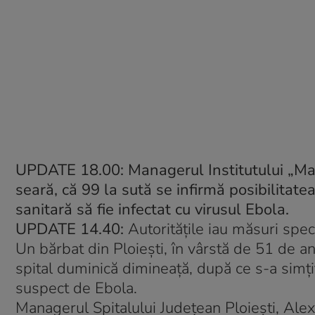
UPDATE 18.00:
Managerul Institutului „Ma
seară, că 99 la sută se infirmă posibilitate
sanitară să fie infectat cu virusul Ebola.
UPDATE 14.40:
Autorităţile iau măsuri speci
Un bărbat din Ploieşti, în vârstă de 51 de an
spital duminică dimineaţă, după ce s-a simţi
suspect de Ebola.
Managerul Spitalului Judeţean Ploieşti, Ale