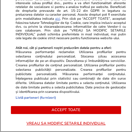
Legea decarbonizării, adoptată
interesele si/sau profilul dvs., pentru a va oferi functionalitati aferente
retelelor de socializare si pentru a analiza traficul pe website. Beneficiati
în Parlament: centralele pe
de drepturile prevazute de art. 15-22 din GDPR in legatura cu
prelucrarea datelor cu caracter personal. Aceste drepturi pot fi exercitate
cărbune rămân deschise
prin modalitatea indicata
aici
. Prin click pe “ACCEPT TOATE”, acceptati
folosirea tuturor Tehnologiilor de tip Cookie, care implica inclusiv acceptul
dvs. cu privire la stocarea/accesarea informatiilor de catre Vendor-ii cu
care colaboram. Prin click pe “VREAU SA MODIFIC SETARILE
INDIVIDUAL” puteti schimba preferintele in mod individual, mai putin
cele legate de cookie strict necesare pentru functionarea website-ului.
Știri România
13:00
Atât noi, cât și partenerii noștri prelucrăm datele pentru a oferi:
Măsurarea performanței reclamelor. Utilizarea profilurilor pentru
Sorin Blejnar, favorizat de
Analiză
selectarea conținutului personalizat. Stocarea și/sau accesarea
Curtea de Apel București, în
informațiilor de pe un dispozitiv. Dezvoltarea și îmbunătățirea serviciilor.
Crearea profilurilor de conținut personalizat. Utilizarea profilurilor pentru
pofida ultimei decizii a CJUE pe
selectarea publicității personalizate. Crearea profilurilor pentru
publicitate personalizată. Măsurarea performanței conținutului.
tema prescripției: „Tratatele și
Înțelegerea publicului prin statistici sau combinații de date din surse
diferite. Utilizarea datelor limitate pentru a selecta conținutul. Utilizarea
convențiile internaționale
de date limitate pentru a selecta publicitatea. Date precise de geolocație
și identificarea prin scanarea dispozitivului.
prevalează în caz de conflict”
Listă parteneri (furnizori)
ACCEPT TOATE
Știri România
12:57
VREAU SA MODIFIC SETARILE INDIVIDUAL
Cum se derulează operațiunea