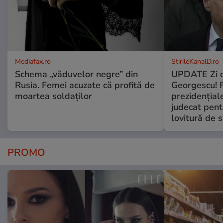
Mediafax.ro
StirileKanalD.ro
Schema „văduvelor negre” din
UPDATE Zi d
Rusia. Femei acuzate că profită de
Georgescu! F
moartea soldaților
prezidențiale
judecat pent
lovitură de s
PROMO