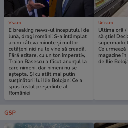
Viva.ro
Unica.ro
E breaking news-ul începutului de
Ultima oră / 
lună, dragi români! S-a întâmplat
să știe! Deci
acum câteva minute și multor
supermarketu
cetățeni nici nu le vine să creadă.
Ce urmează s
Fără ezitare, cu un ton imperativ,
magazine în 
Traian Băsescu a făcut anunțul la
de Ilie Boloj
care nimeni, dar nimeni nu se
aștepta. Și cu atât mai puțin
susținătorii lui Ilie Bolojan! Ce a
spus fostul președinte al
României
GSP