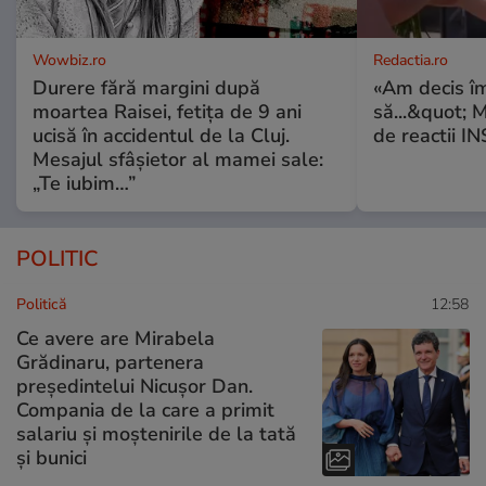
Wowbiz.ro
Redactia.ro
Durere fără margini după
«Am decis î
moartea Raisei, fetița de 9 ani
să...&quot; 
ucisă în accidentul de la Cluj.
de reactii 
Mesajul sfâșietor al mamei sale:
„Te iubim…”
POLITIC
Politică
12:58
Ce avere are Mirabela
Grădinaru, partenera
președintelui Nicușor Dan.
Compania de la care a primit
salariu și moștenirile de la tată
și bunici