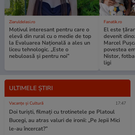
ZiaruldeIasi.ro
Fanatik.ro
Motivul interesant pentru care o
El este țăra
elevă din rural cu o medie de top
devenit dino
la Evaluarea Națională a ales un
Marcel Pușc
liceu tehnologic. „Este o
povestea em
nebuloasă și pentru noi”
Nistor, fotba
ligi
ULTIMELE ȘTIRI
Vacanțe și Cultură
17:47
Doi turiști, filmați cu trotinetele pe Platoul
Bucegi, au atras valuri de ironii: „Pe Jepii Mici
le-au încercat?”