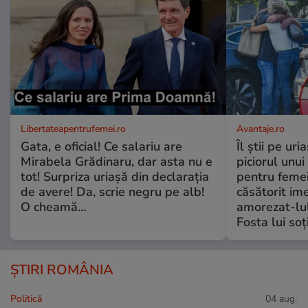
Libertateapentrufemei.ro
Avantaje.ro
Gata, e oficial! Ce salariu are
Îl știi pe ur
Mirabela Grădinaru, dar asta nu e
piciorul unui
tot! Surpriza uriașă din declarația
pentru femei
de avere! Da, scrie negru pe alb!
căsătorit ime
O cheamă…
amorezat-lul
Fosta lui soț
ȘTIRI ROMÂNIA
Politică
04 aug.