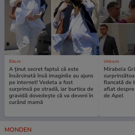
Elle.ro
Unica.ro
A ținut secret faptul că este
Mirabela Gră
însărcinată însă imaginile au ajuns
surprinzătoar
pe internet! Vedeta a fost
flancată de 
surprinsă pe stradă, iar burtica de
aflat despre
gravidă dovedește că va deveni în
de Apel
curând mamă
MONDEN