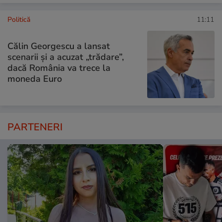
Politică
11:11
Călin Georgescu a lansat
scenarii și a acuzat „trădare”,
dacă România va trece la
moneda Euro
PARTENERI