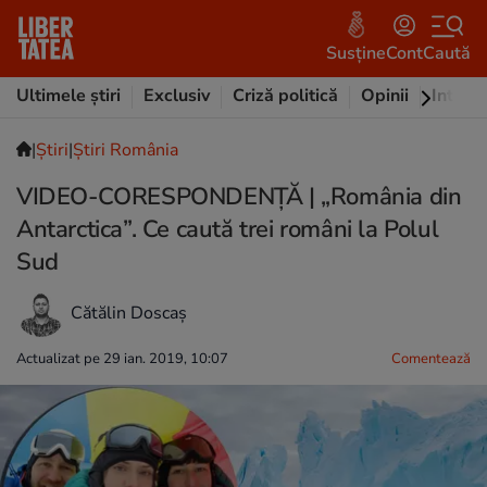
Susține
Cont
Caută
Ultimele știri
Exclusiv
Criză politică
Opinii
Intervi
|
Ştiri
|
Știri România
VIDEO-CORESPONDENŢĂ | „România din
Antarctica”. Ce caută trei români la Polul
Sud
Cătălin Doscaș
Actualizat pe 29 ian. 2019, 10:07
Comentează