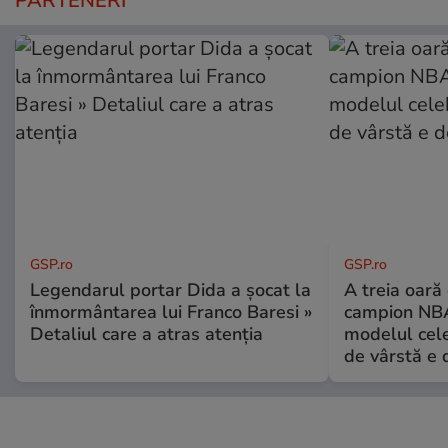
PARTENERI
GSP.ro
GSP.ro
Legendarul portar Dida a șocat la
A treia oară
înmormântarea lui Franco Baresi »
campion NBA
Detaliul care a atras atenția
modelul cele
de vârstă e 