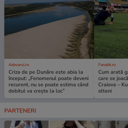
Adevarul.ro
Fanatik.ro
Criza de pe Dunăre este abia la
Cum arată ga
început: „Fenomenul poate deveni
care se joac
recurent, nu se poate estima când
Craiova – K
debitul va crește la loc”
olteni
PARTENERI