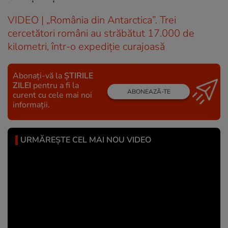
VIDEO | „România din Antarctica”. Trei
cercetători români au străbătut 17.000 de
kilometri, într-o expediție curajoasă
Abonați-vă la
ȘTIRILE
ZILEI
pentru a fi la
ABONEAZĂ-TE
curent cu cele mai noi
informații.
URMĂREȘTE CEL MAI NOU VIDEO