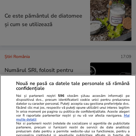
Ce este pământul de diatomee
și cum se utilizează
Știri România
17:09
Numărul SRI, folosit pentru
păcălirea românilor: „Nu cerem
Nouă ne pasă ca datele tale personale să rămână
date cu caracter personal”.
confidențiale
Recomandările instituției
Noi și partenerii noștri
596
stocăm și/sau accesăm informații pe
dispozitivul dvs., precum identificatorii cookie unici pentru prelucrarea
datelor cu caracter personal. Puteți accepta sau gestiona preferințele dvs.
făcând clic mai jos, respectiv vă puteți opune utilizării unui interes legitim
în orice moment pe pagina cu politica de confidențialitate. Aceste alegeri
vor fi raportate partenerilor noștri și nu vă vor afecta navigarea.
Mai
Știri România
14:09
multe detalii
Noi si partenerii nostri (retelele de socializare si agentiile de publicitate
partenere, precum si furnizorii nostri de servicii de date analitice)
prelucram date pentru a permite website-ului sa functioneze, pentru a
personaliza continutul si anunturile publicitare afisate in functie de