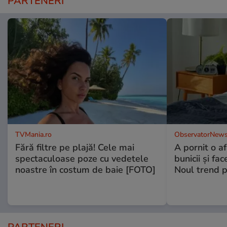
PARTENERI
TVMania.ro
ObservatorNews
Fără filtre pe plajă! Cele mai
A pornit o a
spectaculoase poze cu vedetele
bunicii şi fa
noastre în costum de baie [FOTO]
Noul trend p