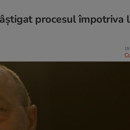
âştigat procesul împotriva l
19 
C