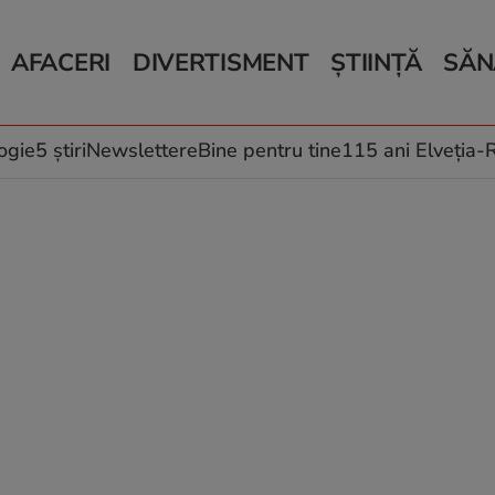
AFACERI
DIVERTISMENT
ȘTIINȚĂ
SĂN
Bani și Afaceri
Monden
Știri Știință
Știri 
Auto
Horoscop
Schimbări climati
Relații
Locuri de muncă
Muzică și Filme
Rețete
ogie
5 știri
Newslettere
Bine pentru tine
115 ani Elveția
Imobiliare.ro
Vacanțe și Cultură
Fructe
eJobs.ro
Îngriji