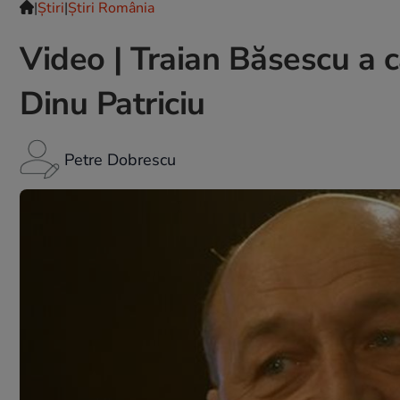
|
Ştiri
|
Știri România
Video | Traian Băsescu a c
Dinu Patriciu
Petre Dobrescu