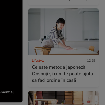
Lifestyle
12:29
Ce este metoda japoneză
Oosouji și cum te poate ajuta
să faci ordine în casă
ament al