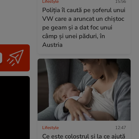
Lifestyle
15:56
Poliția îl caută pe șoferul unui
VW care a aruncat un chiștoc
pe geam și a dat foc unui
câmp și unei păduri, în
Austria
Lifestyle
12:47
Ce este colostrul și la ce ajută