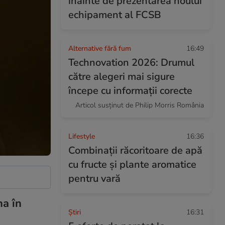
înainte de prezentarea noului
echipament al FCSB
Alternative fără fum
16:49
Technovation 2026: Drumul
către alegeri mai sigure
începe cu informații corecte
Articol susținut de Philip Morris România
Lifestyle
16:36
Combinaţii răcoritoare de apă
cu fructe şi plante aromatice
pentru vară
na în
Ştiri
16:31