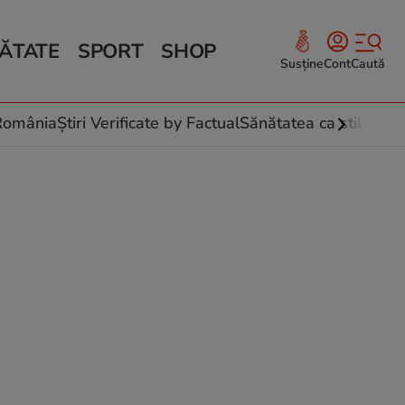
ĂTATE
SPORT
SHOP
Susține
Cont
Caută
Sănătate și Fitness
ce
 culinare
-România
Știri Verificate by Factual
Sănătatea ca stil de vi
 și legume
rea plantelor