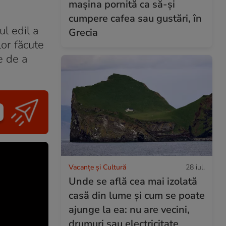
mașina pornită ca să-și
cumpere cafea sau gustări, în
l edil a
Grecia
lor făcute
e de a
Vacanțe și Cultură
28 iul.
Unde se află cea mai izolată
casă din lume și cum se poate
ajunge la ea: nu are vecini,
drumuri sau electricitate