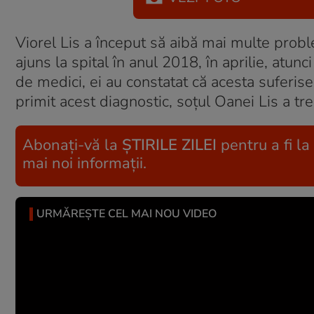
Viorel Lis a început să aibă mai multe probl
ajuns la spital în anul 2018, în aprilie, atun
de medici, ei au constatat că acesta suferis
primit acest diagnostic, soțul Oanei Lis a tre
Abonați-vă la
ȘTIRILE ZILEI
pentru a fi la
mai noi informații.
URMĂREȘTE CEL MAI NOU VIDEO