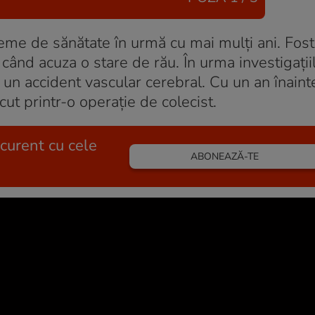
eme de sănătate în urmă cu mai mulți ani. Fostu
ci când acuza o stare de rău. În urma investigații
e un accident vascular cerebral. Cu un an înaint
cut printr-o operație de colecist.
 curent cu cele
ABONEAZĂ-TE