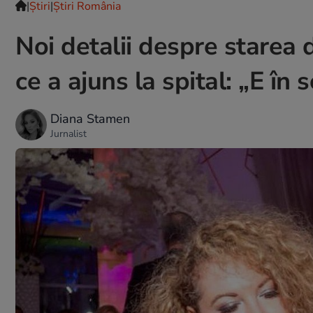
|
Ştiri
|
Știri România
Noi detalii despre starea d
ce a ajuns la spital: „E în 
Diana Stamen
Jurnalist