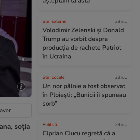
așteptam la asta”
Știri Externe
28 iul.
Volodimir Zelenski și Donald
Trump au vorbit despre
producția de rachete Patriot
în Ucraina
Știri Locale
28 iul.
Un nor pâlnie a fost observat
în Ploiești: „Bunicii îi spuneau
sorb”
cover
Politică
28 iul.
ana, soția
Ciprian Ciucu regretă că a