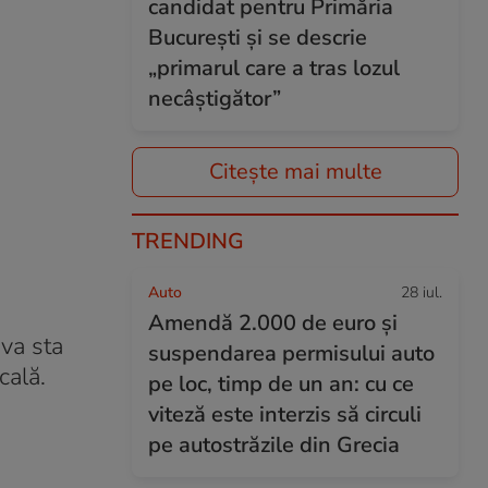
candidat pentru Primăria
București și se descrie
„primarul care a tras lozul
necâștigător”
Citește mai multe
TRENDING
Auto
28 iul.
Amendă 2.000 de euro și
 va sta
suspendarea permisului auto
cală.
pe loc, timp de un an: cu ce
viteză este interzis să circuli
pe autostrăzile din Grecia