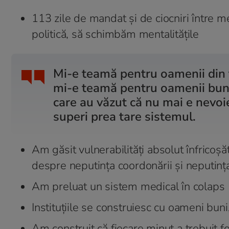
113 zile de mandat și de ciocniri între men
politică, să schimbăm mentalitățile
Mi-e teamă pentru oamenii din ț
mi-e teamă pentru oamenii buni
care au văzut că nu mai e nevoi
superi prea tare sistemul.
Am găsit vulnerabilități absolut înfricoșăto
despre neputința coordonării și neputinț
Am preluat un sistem medical în colaps
Instituțiile se construiesc cu oameni buni
Am construit că fiecare minut a trebuit f