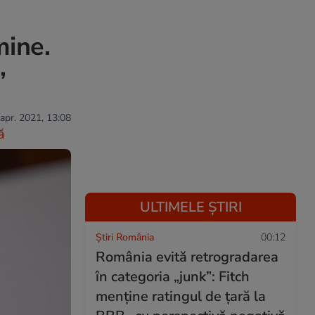
mine.
”
 apr. 2021, 13:08
ă
ULTIMELE ȘTIRI
Știri România
00:12
România evită retrogradarea
în categoria „junk”: Fitch
menține ratingul de țară la