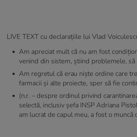
LIVE TEXT cu declarațiile lui Vlad Voiculesc
Am apreciat mult că nu am fost condițion
venind din sistem, știind problemele, să î
Am regretul că erau niște ordine care tr
farmacii și alte proiecte, sper să fie con
(n.r. – despre ordinul privind carantinare
selectă, inclusiv șefa INSP Adriana Pisto
am lucrat de capul meu, a fost o muncă 