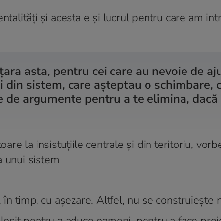
talități și acesta e și lucrul pentru care am intr
ara asta, pentru cei care au nevoie de aju
 din sistem, care așteptau o schimbare, c
e de argumente pentru a te elimina, dacă
are la insistuțiile centrale și din teritoriu, vorb
a unui sistem
, în timp, cu așezare. Altfel, nu se construiește 
olosit pentru a aduce oameni, pentru a face proi