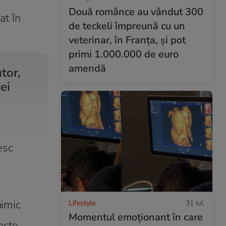
Două românce au vândut 300
at în
de teckeli împreună cu un
veterinar, în Franța, și pot
primi 1.000.000 de euro
amendă
tor,
ei
esc
nimic
Lifestyle
31 iul.
Momentul emoționant în care
ecte