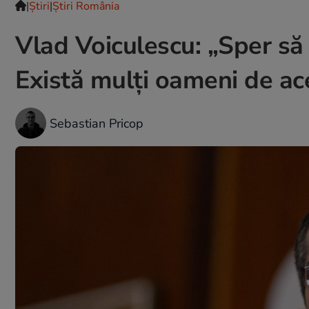
|
Ştiri
|
Știri România
Vlad Voiculescu: „Sper să
Există mulți oameni de ac
Sebastian Pricop