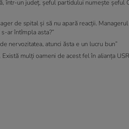
că, într-un județ, șeful partidului numește șeful
ger de spital și să nu apară reacții. Managerul
 s-ar întîmpla asta?”
de nervozitatea, atunci ăsta e un lucru bun”
 Există mulți oameni de acest fel în alianța U