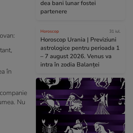
dea bani lunar fostei
partenere
Horoscop
31 iul.
dovan:
Horoscop Urania | Previziuni
astrologice pentru perioada 1
tant,
– 7 august 2026. Venus va
intra în zodia Balanței
ea în
-o companie
 lumea. Nu