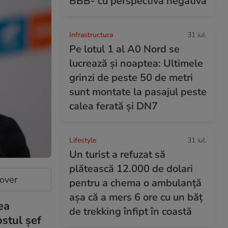
BBB- cu perspectivă negativă
Infrastructura
31 iul.
Pe lotul 1 al A0 Nord se
lucrează și noaptea: Ultimele
grinzi de peste 50 de metri
sunt montate la pasajul peste
calea ferată și DN7
Lifestyle
31 iul.
Un turist a refuzat să
plătească 12.000 de dolari
cover
pentru a chema o ambulanță
așa că a mers 6 ore cu un băț
ea
de trekking înfipt în coastă
ostul șef