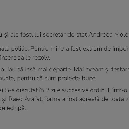
u și ale fostului secretar de stat Andreea Mol
ată politic. Pentru mine a fost extrem de impor
ncerc să le rezolv.
ebuiau să iasă mai departe. Mai aveam și testar
tinuate, pentru că sunt proiecte bune.
a) S-a discutat în 2 zile succesive ordinul, într
l și Raed Arafat, forma a fost agreată de toata
de echipă.