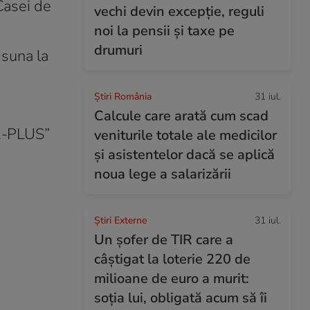
 Casei de
vechi devin excepție, reguli
noi la pensii și taxe pe
drumuri
 suna la
Știri România
31 iul.
Calcule care arată cum scad
SR-PLUS”
veniturile totale ale medicilor
și asistentelor dacă se aplică
noua lege a salarizării
Știri Externe
31 iul.
Un șofer de TIR care a
câștigat la loterie 220 de
milioane de euro a murit:
soția lui, obligată acum să îi