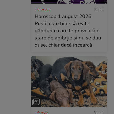
Horoscop
31 iul.
Horoscop 1 august 2026.
Peștii este bine să evite
gândurile care le provoacă o
stare de agitație și nu se dau
duse, chiar dacă încearcă
Lifestyle
31 iul.