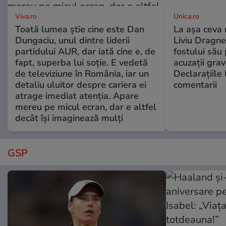
Viva.ro
Unica.ro
Toată lumea știe cine este Dan
La așa ceva 
Dungaciu, unul dintre liderii
Liviu Dragne
partidului AUR, dar iată cine e, de
fostului său 
fapt, superba lui soție. E vedetă
acuzații grav
de televiziune în România, iar un
Declarațiile 
detaliu uluitor despre cariera ei
comentarii
atrage imediat atenția. Apare
mereu pe micul ecran, dar e altfel
decât își imaginează mulți
GSP