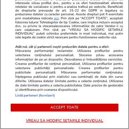
interesele si/sau profilul dvs., pentru a va oferi functionalitati aferente
Reportaj de la cavoul Sfântului Preot
retelelor de socializare si pentru a analiza traficul pe website. Beneficiati
de drepturile prevazute de art. 15-22 din GDPR in legatura cu
Mărturisitor și legionar la tinerețe Ilie
prelucrarea datelor cu caracter personal. Aceste drepturi pot fi exercitate
prin modalitatea indicata
aici
. Prin click pe “ACCEPT TOATE”, acceptati
Lăcătușu, unde Icoana Arhanghelul Mihail,
folosirea tuturor Tehnologiilor de tip Cookie, care implica inclusiv acceptul
dvs. cu privire la stocarea/accesarea informatiilor de catre Vendor-ii cu
simbolul mișcării, a însuflețit pelerinii
care colaboram. Prin click pe “VREAU SA MODIFIC SETARILE
INDIVIDUAL” puteti schimba preferintele in mod individual, mai putin
cele legate de cookie strict necesare pentru functionarea website-ului.
Atât noi, cât și partenerii noștri prelucrăm datele pentru a oferi:
Știri Externe
11:05
Măsurarea performanței reclamelor. Utilizarea profilurilor pentru
selectarea conținutului personalizat. Stocarea și/sau accesarea
Directorul organizației de sinucidere asistată
informațiilor de pe un dispozitiv. Dezvoltarea și îmbunătățirea serviciilor.
Crearea profilurilor de conținut personalizat. Utilizarea profilurilor pentru
Exit a murit la peste 3.000 de metri altitudine
selectarea publicității personalizate. Crearea profilurilor pentru
pe Muntele Fuji
publicitate personalizată. Măsurarea performanței conținutului.
Înțelegerea publicului prin statistici sau combinații de date din surse
diferite. Utilizarea datelor limitate pentru a selecta conținutul. Utilizarea
de date limitate pentru a selecta publicitatea. Date precise de geolocație
și identificarea prin scanarea dispozitivului.
Listă parteneri (furnizori)
ACCEPT TOATE
VREAU SA MODIFIC SETARILE INDIVIDUAL