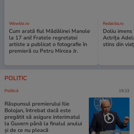
Wowbiz.ro
Redactia.ro
Cum arată fiul Mădălinei Manole
Doliu imens 
la 17 ani! Fratele regretatei
Actrița Adel
artiste a publicat o fotografie în
stins din via
premieră cu Petru Mircea Jr.
POLITIC
Politică
19:33
Răspunsul premierului Ilie
Bolojan, întrebat dacă este
pregătit să asigure interimatul
la Guvern până la finalul anului
și de ce nu pleacă