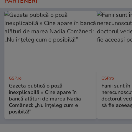
PARTENERI
GSP.ro
GSP.ro
Gazeta publică o poză
Fanii sunt în 
inexplicabilă » Cine apare în
nerecunoscut
bancă alături de marea Nadia
doctorul ved
Comăneci: „Nu înțeleg cum e
să fie aceea
posibilă!”