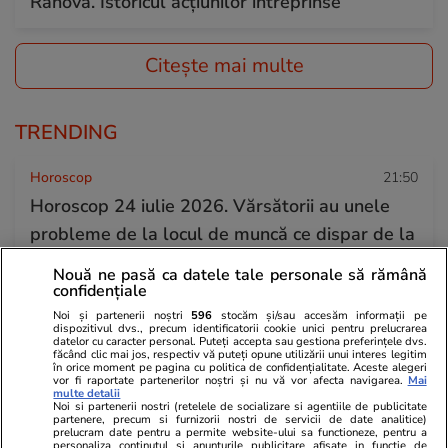
Rahova. Istoricul acțiunilor întreprinse
Citește mai multe
TRENDING
Horoscop
21:50
Horoscop 24 iulie 2026. Vărsătorii au unele
probleme de la locul de muncă ce dispar de la
sine, iar altele vor deveni mai ușor de rezolvat
Nouă ne pasă ca datele tale personale să rămână
confidențiale
Noi și partenerii noștri
596
stocăm și/sau accesăm informații pe
Știri România
18:34
dispozitivul dvs., precum identificatorii cookie unici pentru prelucrarea
datelor cu caracter personal. Puteți accepta sau gestiona preferințele dvs.
Rezultatele loto din 23 iulie 2026. Numerele
făcând clic mai jos, respectiv vă puteți opune utilizării unui interes legitim
în orice moment pe pagina cu politica de confidențialitate. Aceste alegeri
câștigătoare extrase joi
vor fi raportate partenerilor noștri și nu vă vor afecta navigarea.
Mai
multe detalii
Noi si partenerii nostri (retelele de socializare si agentiile de publicitate
partenere, precum si furnizorii nostri de servicii de date analitice)
prelucram date pentru a permite website-ului sa functioneze, pentru a
Știri România
20:06
personaliza continutul si anunturile publicitare afisate in functie de