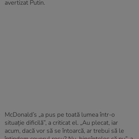
avertizat Putin.
McDonald’s „a pus pe toată lumea într-o
situație dificilă”, a criticat el. „Au plecat, iar
acum, dacă vor să se întoarcă, ar trebui să le
întindem covorul roșu? Nu, bineînțeles că nu”, a