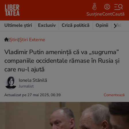
Susține
Cont
Caută
Ultimele știri
Exclusiv
Criză politică
Opinii
Video
|
Ştiri
|
Știri Externe
Vladimir Putin amenință că va „sugruma”
companiile occidentale rămase în Rusia și
care nu-l ajută
Ionela Stănilă
Jurnalist
Actualizat pe 27 mai 2025, 06:39
Comentează