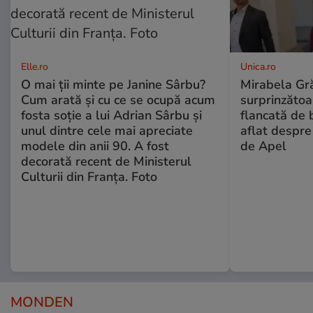
Elle.ro
Unica.ro
O mai ții minte pe Janine Sârbu?
Mirabela Gră
Cum arată și cu ce se ocupă acum
surprinzătoar
fosta soție a lui Adrian Sârbu și
flancată de 
unul dintre cele mai apreciate
aflat despre
modele din anii 90. A fost
de Apel
decorată recent de Ministerul
Culturii din Franța. Foto
MONDEN