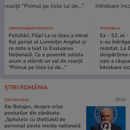
Libertateapentrufemei.ro
Avantaje.ro
Felicitări, Filip! La ce liceu a intrat
Ea - 52, el 
fiul genial al Luminiței Anghel și
s-au îndrăgos
ce note a luat la Evaluarea
rezistat. La 
Națională. Ce a povestit solista
despărțirea 
acum a stârnit un val de reacții
cum a răspu
“Primul pe lista lui de…”
întrebare i
ȘTIRI ROMÂNIA
Știri România
20:59
Ilie Bolojan, despre criza
posturilor din sănătate:
„Spitalele cu cheltuieli de
personal peste media națională