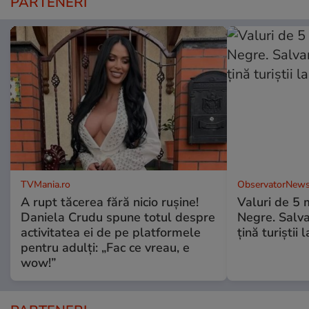
PARTENERI
TVMania.ro
ObservatorNews
A rupt tăcerea fără nicio rușine!
Valuri de 5 m
Daniela Crudu spune totul despre
Negre. Salva
activitatea ei de pe platformele
ţină turiştii 
pentru adulți: „Fac ce vreau, e
wow!”