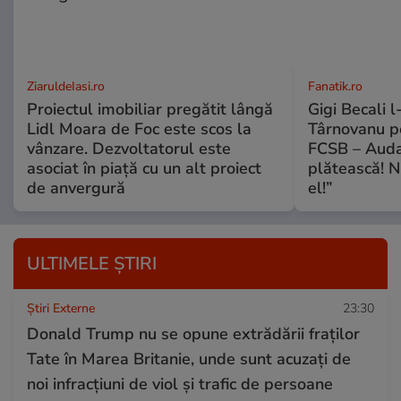
ZiaruldeIasi.ro
Fanatik.ro
Proiectul imobiliar pregătit lângă
Gigi Becali l
Lidl Moara de Foc este scos la
Târnovanu pe
vânzare. Dezvoltatorul este
FCSB – Auda
asociat în piață cu un alt proiect
plătească! N
de anvergură
el!”
ULTIMELE ȘTIRI
Știri Externe
23:30
Donald Trump nu se opune extrădării fraților
Tate în Marea Britanie, unde sunt acuzați de
noi infracțiuni de viol și trafic de persoane