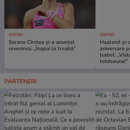
GSP.RO
GSP.RO
Sorana Cîrstea și-a anunțat
Haaland și-a
revenirea: „Înapoi la treabă”
aniversare pe
Isabel: „Via
totdeauna!”
PARTENERI