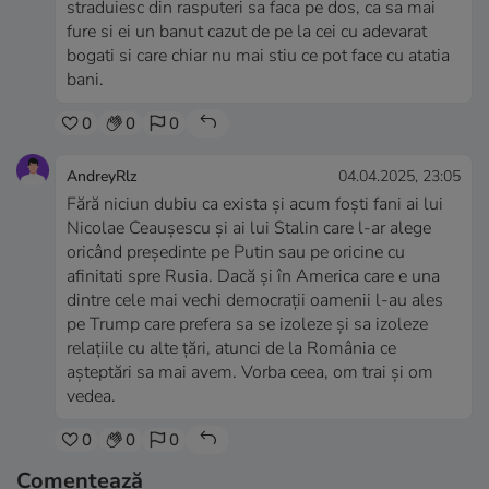
straduiesc din rasputeri sa faca pe dos, ca sa mai
fure si ei un banut cazut de pe la cei cu adevarat
bogati si care chiar nu mai stiu ce pot face cu atatia
bani.
0
0
0
AndreyRlz
04.04.2025, 23:05
Fără niciun dubiu ca exista și acum foști fani ai lui
Nicolae Ceaușescu și ai lui Stalin care l-ar alege
oricând președinte pe Putin sau pe oricine cu
afinitati spre Rusia. Dacă și în America care e una
dintre cele mai vechi democrații oamenii l-au ales
pe Trump care prefera sa se izoleze și sa izoleze
relațiile cu alte țări, atunci de la România ce
așteptări sa mai avem. Vorba ceea, om trai și om
vedea.
0
0
0
Comentează