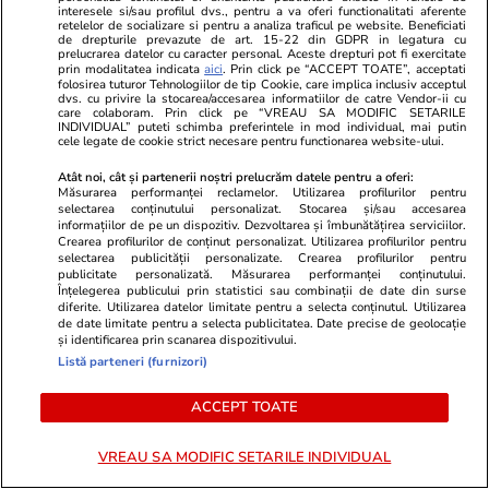
interesele si/sau profilul dvs., pentru a va oferi functionalitati aferente
retelelor de socializare si pentru a analiza traficul pe website. Beneficiati
de drepturile prevazute de art. 15-22 din GDPR in legatura cu
GSP.ro
GSP.ro
prelucrarea datelor cu caracter personal. Aceste drepturi pot fi exercitate
Marea rivală a Simonei Halep, de
Ce s-a întâmp
prin modalitatea indicata
aici
. Prin click pe “ACCEPT TOATE”, acceptati
folosirea tuturor Tehnologiilor de tip Cookie, care implica inclusiv acceptul
nerecunoscut pe plajele din
Mircea Luces
dvs. cu privire la stocarea/accesarea informatiilor de catre Vendor-ii cu
care colaboram. Prin click pe “VREAU SA MODIFIC SETARILE
Grecia
Romradiatoa
INDIVIDUAL” puteti schimba preferintele in mod individual, mai putin
cele legate de cookie strict necesare pentru functionarea website-ului.
Atât noi, cât și partenerii noștri prelucrăm datele pentru a oferi:
Măsurarea performanței reclamelor. Utilizarea profilurilor pentru
selectarea conținutului personalizat. Stocarea și/sau accesarea
informațiilor de pe un dispozitiv. Dezvoltarea și îmbunătățirea serviciilor.
Crearea profilurilor de conținut personalizat. Utilizarea profilurilor pentru
selectarea publicității personalizate. Crearea profilurilor pentru
publicitate personalizată. Măsurarea performanței conținutului.
Înțelegerea publicului prin statistici sau combinații de date din surse
diferite. Utilizarea datelor limitate pentru a selecta conținutul. Utilizarea
de date limitate pentru a selecta publicitatea. Date precise de geolocație
și identificarea prin scanarea dispozitivului.
Listă parteneri (furnizori)
ACCEPT TOATE
VREAU SA MODIFIC SETARILE INDIVIDUAL