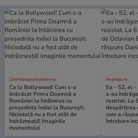
Libertateapentrufemei.ro
Avantaje.ro
Ca la Bollywood! Cum s-a
Ea - 52, el 
îmbrăcat Prima Doamnă a
s-au îndrăgos
României la întâlnirea cu
rezistat. La 
președinta Indiei la București.
despărțirea 
Niciodată nu a fost atât de
cum a răspu
îndrăzneață! Imaginile
întrebare i
momentului