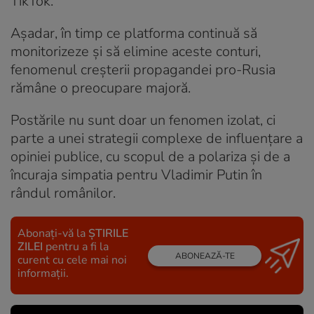
TikTok.
Așadar, în timp ce platforma continuă să
monitorizeze și să elimine aceste conturi,
fenomenul creșterii propagandei pro-Rusia
rămâne o preocupare majoră.
Postările nu sunt doar un fenomen izolat, ci
parte a unei strategii complexe de influențare a
opiniei publice, cu scopul de a polariza și de a
încuraja simpatia pentru Vladimir Putin în
rândul românilor.
Abonați-vă la
ȘTIRILE
ZILEI
pentru a fi la
ABONEAZĂ-TE
curent cu cele mai noi
informații.