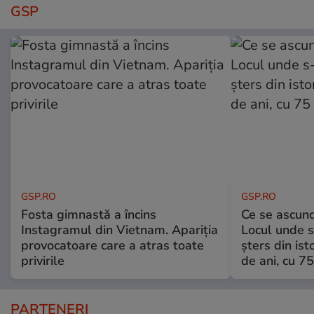
GSP
GSP.RO
GSP.RO
Fosta gimnastă a încins
Ce se ascund
Instagramul din Vietnam. Apariția
Locul unde s-
provocatoare care a atras toate
șters din ist
privirile
de ani, cu 7
PARTENERI