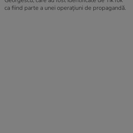
Georgescu, care au fost identificate de TikTok
ca fiind parte a unei operațiuni de propagandă.