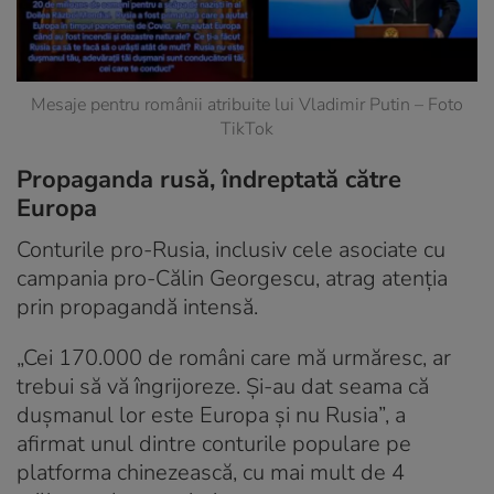
Mesaje pentru românii atribuite lui Vladimir Putin – Foto
TikTok
Propaganda rusă, îndreptată către
Europa
Conturile pro-Rusia, inclusiv cele asociate cu
campania pro-Călin Georgescu, atrag atenția
prin propagandă intensă.
„Cei 170.000 de români care mă urmăresc, ar
trebui să vă îngrijoreze. Și-au dat seama că
dușmanul lor este Europa și nu Rusia”, a
afirmat unul dintre conturile populare pe
platforma chinezească, cu mai mult de 4