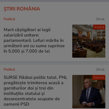
ȘTIRI ROMÂNIA
Politică
24 iul.
Analiză
Marii câștigători ai legii
salarizării unitare:
parlamentarii. Lefuri mărite în
următorii ani cu sume cuprinse
în 5.000 și 7.000 de lei
Politică
24 iul.
SURSE Război politic total. PNL
Exclusiv
pregătește trimiterea acasă a
garniturilor doi și trei din
instituțiile statului și
deconcentratele ocupate de
oamenii PSD