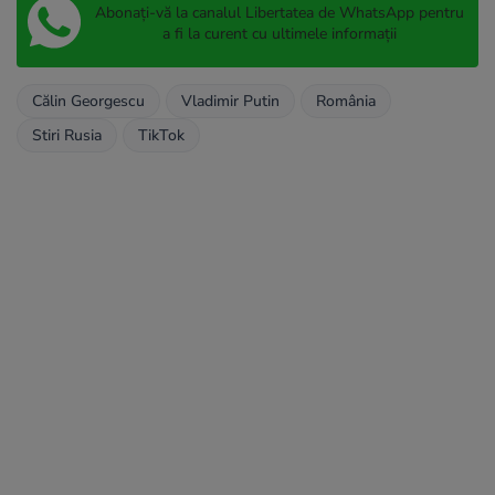
Abonați-vă la canalul Libertatea de WhatsApp pentru
a fi la curent cu ultimele informații
Călin Georgescu
Vladimir Putin
România
Stiri Rusia
TikTok