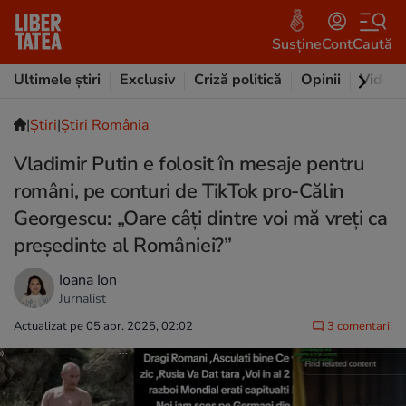
Susține
Cont
Caută
Ultimele știri
Exclusiv
Criză politică
Opinii
Video
|
Ştiri
|
Știri România
Vladimir Putin e folosit în mesaje pentru
români, pe conturi de TikTok pro-Călin
Georgescu: „Oare câți dintre voi mă vreți ca
președinte al României?”
Ioana Ion
Jurnalist
Actualizat pe 05 apr. 2025, 02:02
3 comentarii