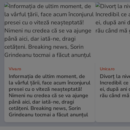
Viva.ro
Unica.ro
Informația de ultim moment, de
Divorț la nive
la vârful țării, face acum înconjurul
Incredibil ce
presei cu o viteză neașteptată!
ei, după ani 
Nimeni nu credea că se va ajunge
rău când mă
până aici, dar iată-ne, dragi
cetățeni. Breaking news, Sorin
Grindeanu tocmai a făcut anunțul