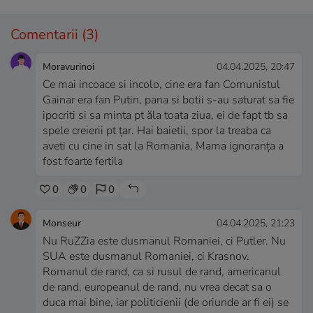
Comentarii
(3)
Moravurinoi
04.04.2025, 20:47
Ce mai incoace si incolo, cine era fan Comunistul
Gainar era fan Putin, pana si botii s-au saturat sa fie
ipocriti si sa minta pt ăla toata ziua, ei de fapt tb sa
spele creierii pt țar. Hai baietii, spor la treaba ca
aveti cu cine in sat la Romania, Mama ignoranța a
fost foarte fertila
0
0
0
Monseur
04.04.2025, 21:23
Nu RuZZia este dusmanul Romaniei, ci Putler. Nu
SUA este dusmanul Romaniei, ci Krasnov.
Romanul de rand, ca si rusul de rand, americanul
de rand, europeanul de rand, nu vrea decat sa o
duca mai bine, iar politicienii (de oriunde ar fi ei) se