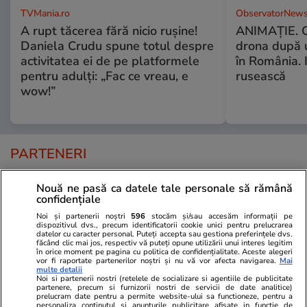
TVMania.ro
ObservatorNews
A rupt tăcerea fără nicio rușine!
ANIMAŢIE. C
Daniela Crudu spune totul despre
drona după 
activitatea ei de pe platformele
în România. In
pentru adulți: „Fac ce vreau, e
rusească
wow!”
PARTENERI
Nouă ne pasă ca datele tale personale să rămână
confidențiale
Noi și partenerii noștri
596
stocăm și/sau accesăm informații pe
dispozitivul dvs., precum identificatorii cookie unici pentru prelucrarea
datelor cu caracter personal. Puteți accepta sau gestiona preferințele dvs.
făcând clic mai jos, respectiv vă puteți opune utilizării unui interes legitim
în orice moment pe pagina cu politica de confidențialitate. Aceste alegeri
vor fi raportate partenerilor noștri și nu vă vor afecta navigarea.
Mai
multe detalii
Noi si partenerii nostri (retelele de socializare si agentiile de publicitate
partenere, precum si furnizorii nostri de servicii de date analitice)
prelucram date pentru a permite website-ului sa functioneze, pentru a
personaliza continutul si anunturile publicitare afisate in functie de