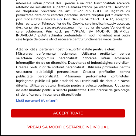
interesele si/sau profilul dvs., pentru a va oferi functionalitati aferente
retelelor de socializare si pentru a analiza traficul pe website. Beneficiati
de drepturile prevazute de art. 15-22 din GDPR in legatura cu
prelucrarea datelor cu caracter personal. Aceste drepturi pot fi exercitate
prin modalitatea indicata
aici
. Prin click pe “ACCEPT TOATE”, acceptati
folosirea tuturor Tehnologiilor de tip Cookie, care implica inclusiv acceptul
dvs. cu privire la stocarea/accesarea informatiilor de catre Vendor-ii cu
care colaboram. Prin click pe “VREAU SA MODIFIC SETARILE
GSP.ro
GSP.ro
INDIVIDUAL” puteti schimba preferintele in mod individual, mai putin
Trucul interesant prin care Adrian
Distracție l
cele legate de cookie strict necesare pentru functionarea website-ului.
Cristea spune că seduce femeile:
Georgina Rod
Atât noi, cât și partenerii noștri prelucrăm datele pentru a oferi:
„Dacă faci asta, e jumătate
nunta cu Cri
Măsurarea performanței reclamelor. Utilizarea profilurilor pentru
selectarea conținutului personalizat. Stocarea și/sau accesarea
cucerită”
informațiilor de pe un dispozitiv. Dezvoltarea și îmbunătățirea serviciilor.
Crearea profilurilor de conținut personalizat. Utilizarea profilurilor pentru
selectarea publicității personalizate. Crearea profilurilor pentru
publicitate personalizată. Măsurarea performanței conținutului.
Înțelegerea publicului prin statistici sau combinații de date din surse
diferite. Utilizarea datelor limitate pentru a selecta conținutul. Utilizarea
de date limitate pentru a selecta publicitatea. Date precise de geolocație
și identificarea prin scanarea dispozitivului.
Listă parteneri (furnizori)
ACCEPT TOATE
VREAU SA MODIFIC SETARILE INDIVIDUAL