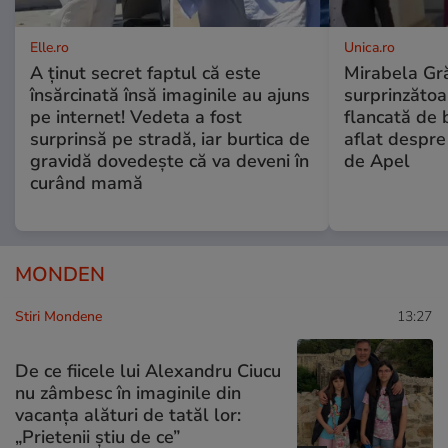
Elle.ro
Unica.ro
A ținut secret faptul că este
Mirabela Gră
însărcinată însă imaginile au ajuns
surprinzătoar
pe internet! Vedeta a fost
flancată de 
surprinsă pe stradă, iar burtica de
aflat despre
gravidă dovedește că va deveni în
de Apel
curând mamă
MONDEN
Stiri Mondene
13:27
De ce fiicele lui Alexandru Ciucu
nu zâmbesc în imaginile din
vacanța alături de tatăl lor:
„Prietenii știu de ce”