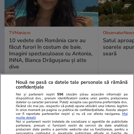
TVMania.ro
ObservatorNews
10 vedete din România care au
Satul aproa
făcut furori în costum de baie.
soarele apun
Imagini spectaculoase cu Antonia,
seară
INNA, Bianca Drăgușanu și alte
dive
Nouă ne pasă ca datele tale personale să rămână
PARTENERI
confidențiale
Noi și partenerii noștri
596
stocăm și/sau accesăm informații pe
dispozitivul dvs., precum identificatorii cookie unici pentru prelucrarea
datelor cu caracter personal. Puteți accepta sau gestiona preferințele dvs.
făcând clic mai jos, respectiv vă puteți opune utilizării unui interes legitim
în orice moment pe pagina cu politica de confidențialitate. Aceste alegeri
vor fi raportate partenerilor noștri și nu vă vor afecta navigarea.
Mai
multe detalii
Noi si partenerii nostri (retelele de socializare si agentiile de publicitate
partenere, precum si furnizorii nostri de servicii de date analitice)
prelucram date pentru a permite website-ului sa functioneze, pentru a
personaliza continutul si anunturile publicitare afisate in functie de