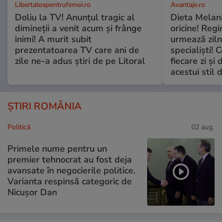
Libertateapentrufemei.ro
Avantaje.ro
Doliu la TV! Anunțul tragic al
Dieta Melan
dimineții a venit acum și frânge
oricine! Regi
inimi! A murit subit
urmează zilni
prezentatoarea TV care ani de
specialiști! 
zile ne-a adus știri de pe Litoral
fiecare zi și 
acestui stil 
ȘTIRI ROMÂNIA
Politică
02 aug.
Primele nume pentru un
premier tehnocrat au fost deja
avansate în negocierile politice.
Varianta respinsă categoric de
Nicușor Dan