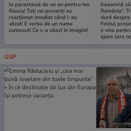
la parastasul de un an pentru Ion
înseamnă să f
Iliescu! Toți cei prezenți au
România”. Tr
reacționat imediat când l-au
dură despre 
văzut! E vorba de un nume
Fostul preșe
cunoscut! Ce s-a văzut în imagini!
e vina pentru
ajuns țara n
GSP