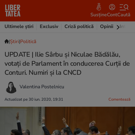
Susține
Cont
Caută
Ultimele știri
Exclusiv
Criză politică
Opinii
Intervi
|
Ştiri
|
Politică
UPDATE | Ilie Sârbu şi Niculae Bădălău,
votaţi de Parlament în conducerea Curţii de
Conturi. Numiri şi la CNCD
Valentina Postelnicu
Actualizat pe 30 iun. 2020, 19:31
Comentează