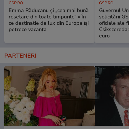
GSP.RO
GSP.RO
Emma Răducanu și „cea mai bună
Guvernul Ung
resetare din toate timpurile” » În
solicitării G
ce destinație de lux din Europa își
oficiale ale f
petrece vacanța
Csikszereda:
euro
PARTENERI