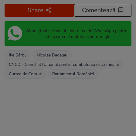
Share
Comentează
Abonați-vă la canalul Libertatea de WhatsApp pentru
a fi la curent cu ultimele informații
Ilie Sârbu
Niculae Badalau
CNCD - Consiliul National pentru combaterea discriminarii
Curtea de Conturi
Parlamentul României