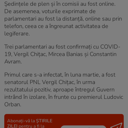
Şedinţele de plen şi în comisii au fost online.
De asemenea, voturile exprimate de
parlamentari au fost la distanţă, online sau prin
telefon, ceea ce a îngreunat activitatea de
legiferare.
Trei parlamentari au fost confirmaţi cu COVID-
19, Vergil Chiţac, Mircea Banias şi Constantin
Avram.
Primul care s-a infectat, în luna martie, a fost
senatorul PNL Vergil Chiţac, în urma
rezultatului pozitiv, aproape întregul Guvern
intrând în izolare, în frunte cu premierul Ludovic
Orban.
Abonați-vă la
ȘTIRILE
ZILEI
pentru a fi la