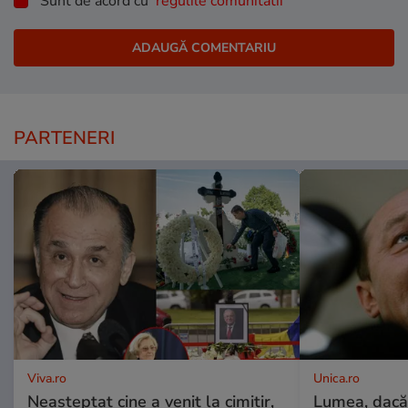
Sunt de acord cu
regulile comunitatii
PARTENERI
Viva.ro
Unica.ro
Neașteptat cine a venit la cimitir,
Lumea, dacă