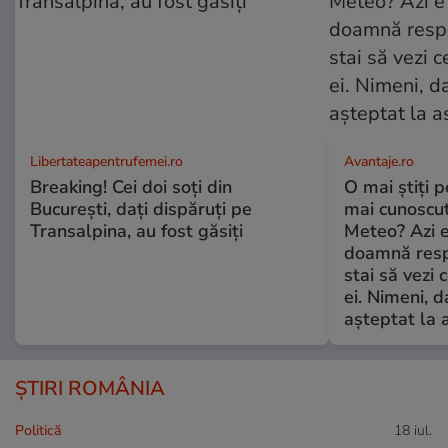
Libertateapentrufemei.ro
Avantaje.ro
Breaking! Cei doi soți din
O mai știți 
București, dați dispăruți pe
mai cunoscu
Transalpina, au fost găsiți
Meteo? Azi e
doamnă respe
stai să vezi 
ei. Nimeni, d
așteptat la 
ȘTIRI ROMÂNIA
Politică
18 iul.