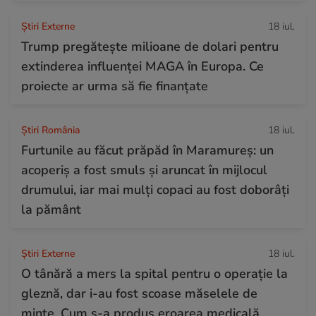
Știri Externe
18 iul.
Trump pregătește milioane de dolari pentru
extinderea influenței MAGA în Europa. Ce
proiecte ar urma să fie finanțate
Știri România
18 iul.
Furtunile au făcut prăpăd în Maramureș: un
acoperiș a fost smuls și aruncat în mijlocul
drumului, iar mai mulți copaci au fost doborâți
la pământ
Știri Externe
18 iul.
O tânără a mers la spital pentru o operație la
gleznă, dar i-au fost scoase măselele de
minte. Cum s-a produs eroarea medicală