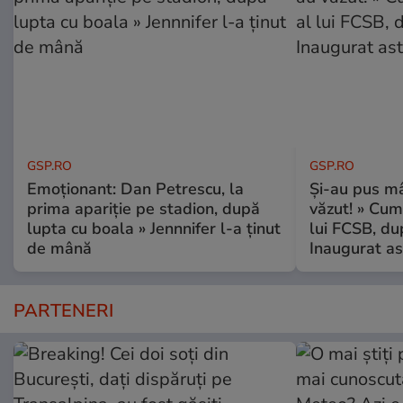
GSP.RO
GSP.RO
Emoționant: Dan Petrescu, la
Și-au pus mâ
prima apariție pe stadion, după
văzut! » Cum
lupta cu boala » Jennnifer l-a ținut
lui FCSB, du
de mână
Inaugurat as
PARTENERI