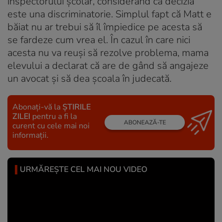
inspectorului şcolar, considerând că decizia
este una discriminatorie. Simplul fapt că Matt e
băiat nu ar trebui să îl împiedice pe acesta să
se fardeze cum vrea el. În cazul în care nici
acesta nu va reuşi să rezolve problema, mama
elevului a declarat că are de gând să angajeze
un avocat şi să dea şcoala în judecată.
Abonați-vă la
ȘTIRILE
ZILEI
pentru a fi la
ABONEAZĂ-TE
curent cu cele mai noi
informații.
URMĂREȘTE CEL MAI NOU VIDEO