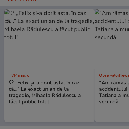
TVMania.ro
ObservatorNews
🤍 „Felix și-a dorit asta, în caz
"Am rămas şo
că…” La exact un an de la
accidentului 
tragedie, Mihaela Rădulescu a
Tatiana a mur
făcut public totul!
secundă