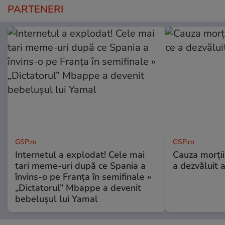
PARTENERI
GSP.ro
GSP.ro
Internetul a explodat! Cele mai
Cauza morții
tari meme-uri după ce Spania a
a dezvăluit 
învins-o pe Franța în semifinale »
„Dictatorul” Mbappe a devenit
bebelușul lui Yamal