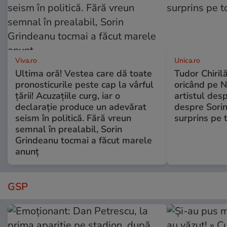
Viva.ro
Unica.ro
Ultima oră! Vestea care dă toate
Tudor Chiril
pronosticurile peste cap la vârful
oricând pe N
țării! Acuzațiile curg, iar o
artistul desp
declarație produce un adevărat
despre Sorin
seism în politică. Fără vreun
surprins pe 
semnal în prealabil, Sorin
Grindeanu tocmai a făcut marele
anunț
GSP