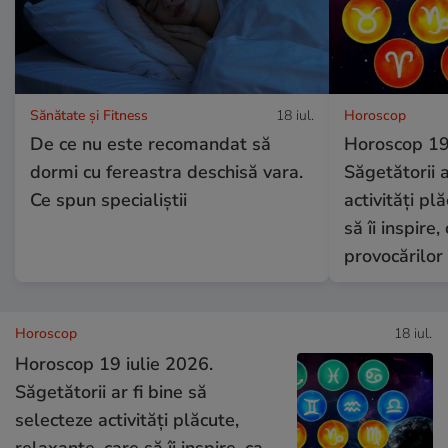
Sănătate și Fitness
18 iul.
Horoscop
De ce nu este recomandat să
Horoscop 19 
dormi cu fereastra deschisă vara.
Săgetătorii a
Ce spun specialiștii
activități pl
să îi inspire
provocărilor
Horoscop
18 iul.
Horoscop 19 iulie 2026.
Săgetătorii ar fi bine să
selecteze activități plăcute,
relaxante, care să îi inspire, ca