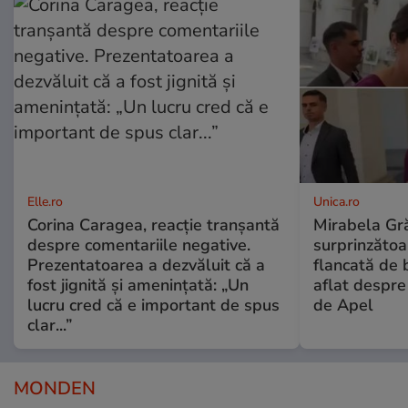
Elle.ro
Unica.ro
Corina Caragea, reacție tranșantă
Mirabela Gră
despre comentariile negative.
surprinzătoar
Prezentatoarea a dezvăluit că a
flancată de 
fost jignită și amenințată: „Un
aflat despre
lucru cred că e important de spus
de Apel
clar...”
MONDEN