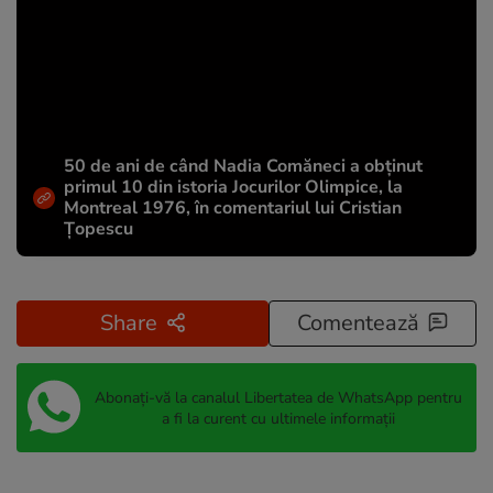
50 de ani de când Nadia Comăneci a obţinut
primul 10 din istoria Jocurilor Olimpice, la
Montreal 1976, în comentariul lui Cristian
Țopescu
Share
Comentează
Abonați-vă la canalul Libertatea de WhatsApp pentru
a fi la curent cu ultimele informații