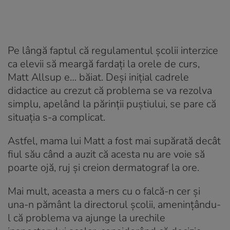
Pe lângă faptul că regulamentul şcolii interzice
ca elevii să meargă fardaţi la orele de curs,
Matt Allsup e… băiat. Deşi iniţial cadrele
didactice au crezut că problema se va rezolva
simplu, apelând la părinţii puştiului, se pare că
situaţia s-a complicat.
Astfel, mama lui Matt a fost mai supărată decât
fiul său când a auzit că acesta nu are voie să
poarte ojă, ruj şi creion dermatograf la ore.
Mai mult, aceasta a mers cu o falcă-n cer şi
una-n pământ la directorul şcolii, ameninţându-
l că problema va ajunge la urechile