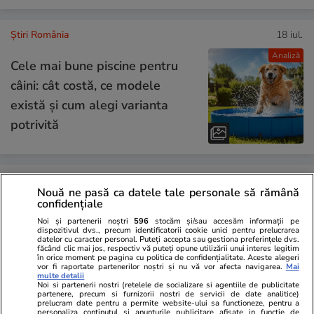
Știri România
18 iul.
Analiză
Cele mai bune piscine pentru
câini: cât costă, ce modele
există și cum alegi varianta
potrivită
Știri România
18 iul.
Nouă ne pasă ca datele tale personale să rămână
Șeful DNSC, despre atacul
confidențiale
cibernetic de la Cadastru:
Noi și partenerii noștri
596
stocăm și/sau accesăm informații pe
dispozitivul dvs., precum identificatorii cookie unici pentru prelucrarea
„Atacatorul a fost norocos, i s-
datelor cu caracter personal. Puteți accepta sau gestiona preferințele dvs.
făcând clic mai jos, respectiv vă puteți opune utilizării unui interes legitim
au aliniat planetele.” Când
în orice moment pe pagina cu politica de confidențialitate. Aceste alegeri
vor fi raportate partenerilor noștri și nu vă vor afecta navigarea.
Mai
multe detalii
revine sistemul online ANCPI
Noi si partenerii nostri (retelele de socializare si agentiile de publicitate
partenere, precum si furnizorii nostri de servicii de date analitice)
prelucram date pentru a permite website-ului sa functioneze, pentru a
personaliza continutul si anunturile publicitare afisate in functie de