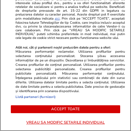
interesele si/sau profilul dvs., pentru a va oferi functionalitati aferente
Știri România
18 iul.
retelelor de socializare si pentru a analiza traficul pe website. Beneficiati
de drepturile prevazute de art. 15-22 din GDPR in legatura cu
50 de ani de când Nadia
prelucrarea datelor cu caracter personal. Aceste drepturi pot fi exercitate
prin modalitatea indicata
aici
. Prin click pe “ACCEPT TOATE”, acceptati
Comăneci a obţinut primul 10
folosirea tuturor Tehnologiilor de tip Cookie, care implica inclusiv acceptul
dvs. cu privire la stocarea/accesarea informatiilor de catre Vendor-ii cu
din istoria Jocurilor Olimpice, la
care colaboram. Prin click pe “VREAU SA MODIFIC SETARILE
INDIVIDUAL” puteti schimba preferintele in mod individual, mai putin
Montreal 1976, în comentariul
cele legate de cookie strict necesare pentru functionarea website-ului.
lui Cristian Țopescu
Atât noi, cât și partenerii noștri prelucrăm datele pentru a oferi:
Măsurarea performanței reclamelor. Utilizarea profilurilor pentru
selectarea conținutului personalizat. Stocarea și/sau accesarea
informațiilor de pe un dispozitiv. Dezvoltarea și îmbunătățirea serviciilor.
Opinii
18 iul.
Crearea profilurilor de conținut personalizat. Utilizarea profilurilor pentru
selectarea publicității personalizate. Crearea profilurilor pentru
publicitate personalizată. Măsurarea performanței conținutului.
Înțelegerea publicului prin statistici sau combinații de date din surse
Va reuși România să-și păstreze
diferite. Utilizarea datelor limitate pentru a selecta conținutul. Utilizarea
de date limitate pentru a selecta publicitatea. Date precise de geolocație
rating-ul la nivelul Botswanei?
și identificarea prin scanarea dispozitivului.
Listă parteneri (furnizori)
E asumată treaba!
ACCEPT TOATE
VREAU SA MODIFIC SETARILE INDIVIDUAL
Opinii
18 iul.