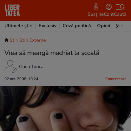
Susține
Cont
Caută
Ultimele știri
Exclusiv
Criză politică
Opinii
Video
|
Ştiri
|
Știri Externe
Vrea să meargă machiat la şcoală
Oana Tonca
02 oct. 2008, 10:24
Comentează