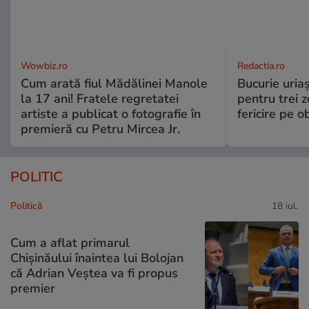
Wowbiz.ro
Redactia.ro
Cum arată fiul Mădălinei Manole
Bucurie uria
la 17 ani! Fratele regretatei
pentru trei z
artiste a publicat o fotografie în
fericire pe o
premieră cu Petru Mircea Jr.
POLITIC
Politică
18 iul.
Cum a aflat primarul
Chișinăului înaintea lui Bolojan
că Adrian Veștea va fi propus
premier