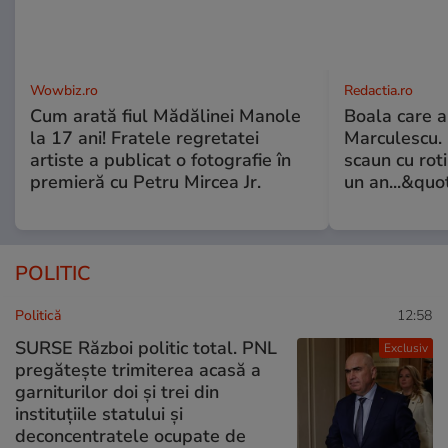
Wowbiz.ro
Redactia.ro
Cum arată fiul Mădălinei Manole
Boala care 
la 17 ani! Fratele regretatei
Marculescu. 
artiste a publicat o fotografie în
scaun cu rot
premieră cu Petru Mircea Jr.
un an...&quo
POLITIC
Politică
12:58
SURSE Război politic total. PNL
Exclusiv
pregătește trimiterea acasă a
garniturilor doi și trei din
instituțiile statului și
deconcentratele ocupate de