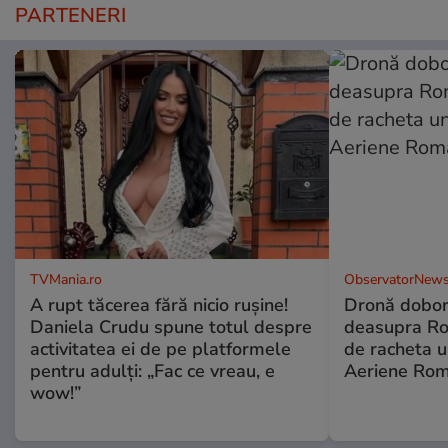
PARTENERI
TVMania.ro
ObservatorNews
A rupt tăcerea fără nicio rușine!
Dronă dobor
Daniela Crudu spune totul despre
deasupra Rom
activitatea ei de pe platformele
de racheta u
pentru adulți: „Fac ce vreau, e
Aeriene Ro
wow!”