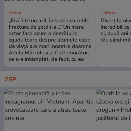
Viva.ro
Unica.ro
„Era într-un azil, în scaun cu rotile.
Divorț la nive
Fractura de șold i-a...” Un mare
Incredibil ce
actor face acum o dezvăluire
ei, după ani 
zguduitoare despre ultimele clipe
rău când mă
de viață ale marii noastre doamne
Adela Mărculescu. Cutremurător,
ce s-a întâmplat, de fapt, cu ea
GSP