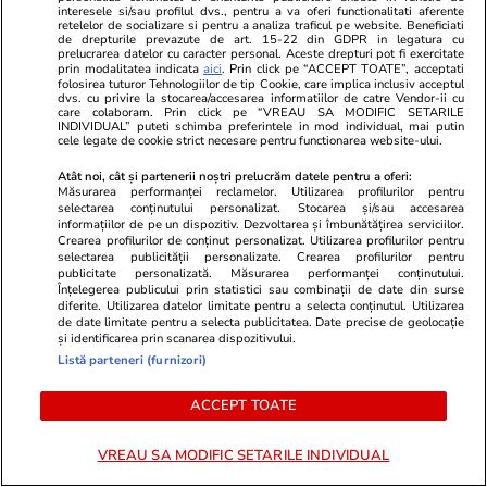
interesele si/sau profilul dvs., pentru a va oferi functionalitati aferente
Vacanțe și Cultură
12:19
Horoscop
retelelor de socializare si pentru a analiza traficul pe website. Beneficiati
de drepturile prevazute de art. 15-22 din GDPR in legatura cu
Cei mai mulți români au buget
Horoscop Ur
prelucrarea datelor cu caracter personal. Aceste drepturi pot fi exercitate
prin modalitatea indicata
aici
. Prin click pe “ACCEPT TOATE”, acceptati
între 1.000 și 3.000 de lei pentru
pentru Taur.
folosirea tuturor Tehnologiilor de tip Cookie, care implica inclusiv acceptul
dvs. cu privire la stocarea/accesarea informatiilor de catre Vendor-ii cu
vacanță. Cel puțin 39% spun că
perioada 25 
care colaboram. Prin click pe “VREAU SA MODIFIC SETARILE
INDIVIDUAL” puteti schimba preferintele in mod individual, mai putin
nu vor pleca în concediu în
cele legate de cookie strict necesare pentru functionarea website-ului.
această vară
Atât noi, cât și partenerii noștri prelucrăm datele pentru a oferi:
Măsurarea performanței reclamelor. Utilizarea profilurilor pentru
selectarea conținutului personalizat. Stocarea și/sau accesarea
informațiilor de pe un dispozitiv. Dezvoltarea și îmbunătățirea serviciilor.
Crearea profilurilor de conținut personalizat. Utilizarea profilurilor pentru
selectarea publicității personalizate. Crearea profilurilor pentru
Lifestyle
18 iul.
publicitate personalizată. Măsurarea performanței conținutului.
Înțelegerea publicului prin statistici sau combinații de date din surse
diferite. Utilizarea datelor limitate pentru a selecta conținutul. Utilizarea
de date limitate pentru a selecta publicitatea. Date precise de geolocație
Semnele deshidratării și cum să
și identificarea prin scanarea dispozitivului.
Listă parteneri (furnizori)
o previi
ACCEPT TOATE
VREAU SA MODIFIC SETARILE INDIVIDUAL
Lifestyle
17 iul.