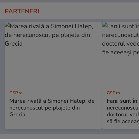
PARTENERI
GSP.ro
GSP.ro
Marea rivală a Simonei Halep, de
Fanii sunt în 
nerecunoscut pe plajele din
nerecunoscut
Grecia
doctorul ved
să fie aceea