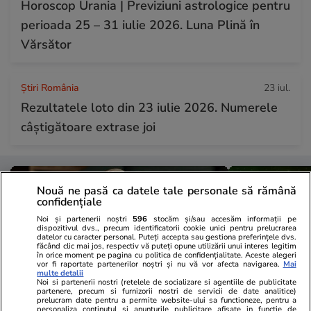
Horoscop Urania | Previziuni astrologice pentru
perioada 25 – 31 iulie 2026. Luna Plină în
Vărsător
Știri România
23 iul.
Rezultatele loto din 23 iulie 2026. Numerele
câștigătoare extrase joi
Nouă ne pasă ca datele tale personale să rămână
confidențiale
Noi și partenerii noștri
596
stocăm și/sau accesăm informații pe
dispozitivul dvs., precum identificatorii cookie unici pentru prelucrarea
datelor cu caracter personal. Puteți accepta sau gestiona preferințele dvs.
făcând clic mai jos, respectiv vă puteți opune utilizării unui interes legitim
în orice moment pe pagina cu politica de confidențialitate. Aceste alegeri
vor fi raportate partenerilor noștri și nu vă vor afecta navigarea.
Mai
multe detalii
Noi si partenerii nostri (retelele de socializare si agentiile de publicitate
partenere, precum si furnizorii nostri de servicii de date analitice)
prelucram date pentru a permite website-ului sa functioneze, pentru a
personaliza continutul si anunturile publicitare afisate in functie de