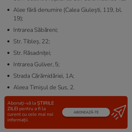
Alee fără denumire (Calea Giulești, 119, bl.
19);
Intrarea Săbăreni;
Str. Tibleș, 22;
Str. Răsadniței;
Intrarea Guliver, 5;
Strada Cărămidăriei, 1A;
Aleea Timișul de Sus, 2.
Abonați-vă la
ȘTIRILE
ZILEI
pentru a fi la
ABONEAZĂ-TE
curent cu cele mai noi
informații.