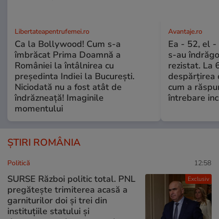
Libertateapentrufemei.ro
Avantaje.ro
Ca la Bollywood! Cum s-a
Ea - 52, el 
îmbrăcat Prima Doamnă a
s-au îndrăgos
României la întâlnirea cu
rezistat. La 
președinta Indiei la București.
despărțirea 
Niciodată nu a fost atât de
cum a răspu
îndrăzneață! Imaginile
întrebare i
momentului
ȘTIRI ROMÂNIA
Politică
12:58
SURSE Război politic total. PNL
Exclusiv
pregătește trimiterea acasă a
garniturilor doi și trei din
instituțiile statului și