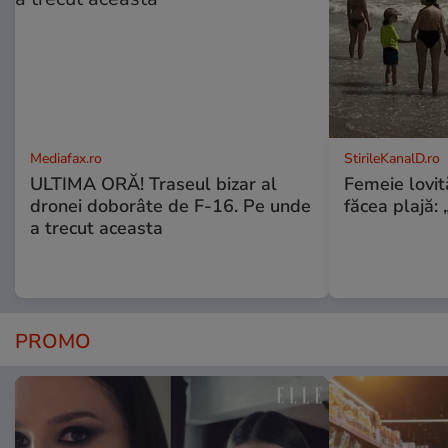
Mediafax.ro
StirileKanalD.ro
ULTIMA ORĂ! Traseul bizar al
Femeie lovit
dronei doborâte de F-16. Pe unde
făcea plajă: „
a trecut aceasta
PROMO