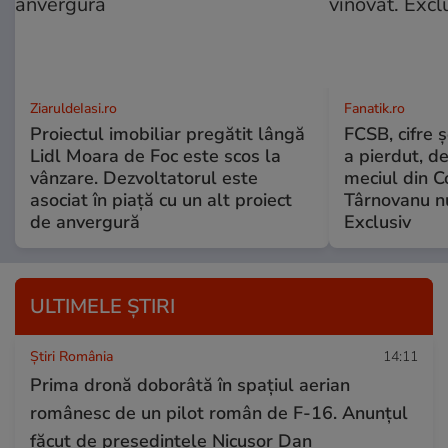
ZiaruldeIasi.ro
Fanatik.ro
Proiectul imobiliar pregătit lângă
FCSB, cifre 
Lidl Moara de Foc este scos la
a pierdut, d
vânzare. Dezvoltatorul este
meciul din C
asociat în piață cu un alt proiect
Târnovanu nu
de anvergură
Exclusiv
ULTIMELE ȘTIRI
Știri România
14:11
Prima dronă doborâtă în spațiul aerian
românesc de un pilot român de F-16. Anunțul
făcut de președintele Nicușor Dan