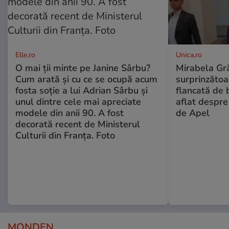
Elle.ro
Unica.ro
O mai ții minte pe Janine Sârbu?
Mirabela Gră
Cum arată și cu ce se ocupă acum
surprinzătoar
fosta soție a lui Adrian Sârbu și
flancată de 
unul dintre cele mai apreciate
aflat despre
modele din anii 90. A fost
de Apel
decorată recent de Ministerul
Culturii din Franța. Foto
MONDEN