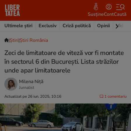
Susține
Cont
Caută
Ultimele știri
Exclusiv
Criză politică
Opinii
Video
|
Ştiri
|
Știri România
Zeci de limitatoare de viteză vor fi montate
în sectorul 6 din București. Lista străzilor
unde apar limitatoarele
Milena Niță
Jurnalist
Actualizat pe 26 iun. 2025, 10:16
1 comentariu