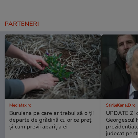
PARTENERI
Mediafax.ro
StirileKanalD.ro
Buruiana pe care ar trebui să o ții
UPDATE Zi d
departe de grădină cu orice preț
Georgescu! F
și cum previi apariția ei
prezidențiale
judecat pent