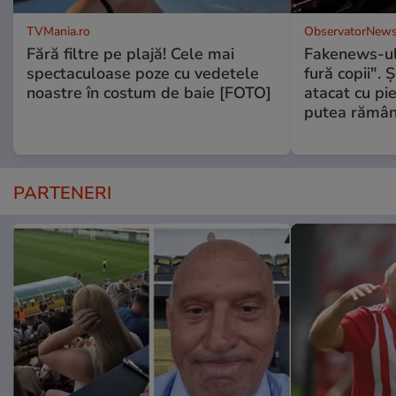
TVMania.ro
ObservatorNews
Fără filtre pe plajă! Cele mai
Fakenews-ul
spectaculoase poze cu vedetele
fură copii". 
noastre în costum de baie [FOTO]
atacat cu pie
putea rămân
PARTENERI