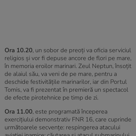
Ora 10.20
, un sobor de preoți va oficia serviciul
religios și vor fi depuse ancore de flori pe mare,
în memoria eroilor marinari. Zeul Neptun, însoțit
de alaiul său, va veni de pe mare, pentru a
deschide festivitățile marinarilor, iar din Portul
Tomis, va fi prezentat în premieră un spectacol
de efecte pirotehnice pe timp de zi.
Ora 11.00
, este programată începerea
exercițiului demonstrativ FNR 16, care cuprinde
următoarele secvențe: respingerea atacului
aviației inamice; căutarea și atacul submarinului