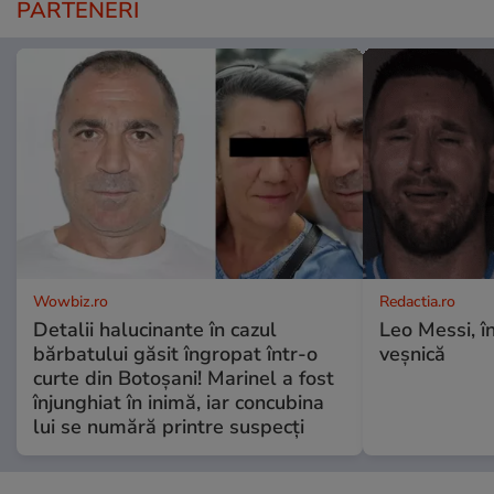
PARTENERI
Wowbiz.ro
Redactia.ro
Detalii halucinante în cazul
Leo Messi, î
bărbatului găsit îngropat într-o
veșnică
curte din Botoșani! Marinel a fost
înjunghiat în inimă, iar concubina
lui se numără printre suspecți