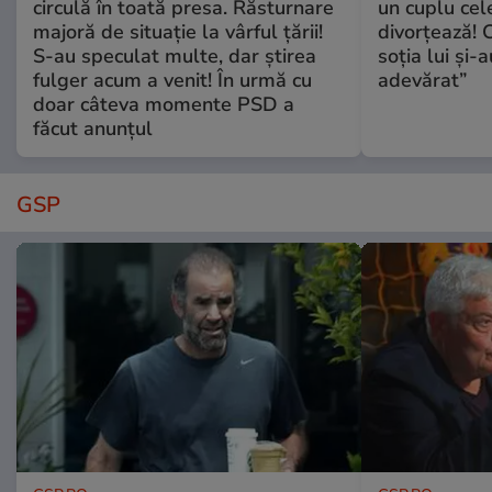
circulă în toată presa. Răsturnare
un cuplu ce
majoră de situație la vârful țării!
divorțează! C
S-au speculat multe, dar știrea
soția lui și-
fulger acum a venit! În urmă cu
adevărat”
doar câteva momente PSD a
făcut anunțul
GSP