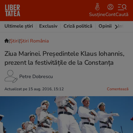
Susține
Cont
Caută
Ultimele știri
Exclusiv
Criză politică
Opinii
Intervi
|
Ştiri
|
Știri România
Ziua Marinei. Președintele Klaus Iohannis,
prezent la festivitățile de la Constanța
Petre Dobrescu
Actualizat pe 15 aug. 2016, 15:12
Comentează