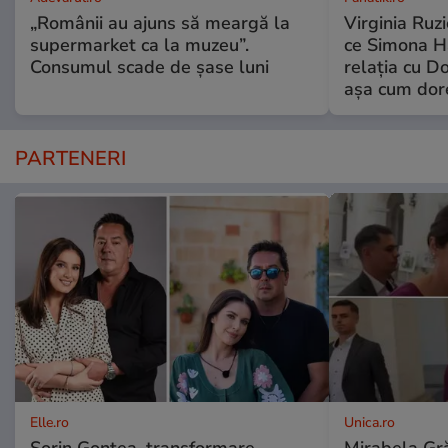
„Românii au ajuns să meargă la
Virginia Ruzi
supermarket ca la muzeu”.
ce Simona Ha
Consumul scade de șase luni
relația cu Do
așa cum dor
PARTENERI
Elle.ro
Unica.ro
Sorin Gonțea, transformare
Mirabela Gră