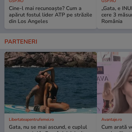
GSP.RO
GSP.RO
Cine-l mai recunoaște? Cum a
„Gata, e IN
apărut fostul lider ATP pe străzile
cere 3 măsu
din Los Angeles
România
PARTENERI
Libertateapentrufemei.ro
Avantaje.ro
Gata, nu se mai ascund, e cuplul
Cum arată v