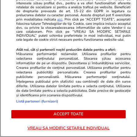
interesele si/sau profilul dvs., pentru a va oferi functionalitati aferente
PARTENERI
retelelor de socializare si pentru a analiza traficul pe website. Beneficiati
de drepturile prevazute de art. 15-22 din GDPR in legatura cu
prelucrarea datelor cu caracter personal. Aceste drepturi pot fi exercitate
prin modalitatea indicata
aici
. Prin click pe “ACCEPT TOATE”, acceptati
folosirea tuturor Tehnologiilor de tip Cookie, care implica inclusiv acceptul
dvs. cu privire la stocarea/accesarea informatiilor de catre Vendor-ii cu
care colaboram. Prin click pe “VREAU SA MODIFIC SETARILE
INDIVIDUAL” puteti schimba preferintele in mod individual, mai putin
cele legate de cookie strict necesare pentru functionarea website-ului.
Atât noi, cât și partenerii noștri prelucrăm datele pentru a oferi:
Măsurarea performanței reclamelor. Utilizarea profilurilor pentru
selectarea conținutului personalizat. Stocarea și/sau accesarea
informațiilor de pe un dispozitiv. Dezvoltarea și îmbunătățirea serviciilor.
Crearea profilurilor de conținut personalizat. Utilizarea profilurilor pentru
selectarea publicității personalizate. Crearea profilurilor pentru
publicitate personalizată. Măsurarea performanței conținutului.
Înțelegerea publicului prin statistici sau combinații de date din surse
diferite. Utilizarea datelor limitate pentru a selecta conținutul. Utilizarea
Fanatik.ro
Spotmedia.ro
de date limitate pentru a selecta publicitatea. Date precise de geolocație
și identificarea prin scanarea dispozitivului.
Starul de 100 de milioane de
Trump spune 
Listă parteneri (furnizori)
euro al lui Cristi Chivu la Inter,
electrice au 
refuzat de echipele din SuperLiga:
stârnește val
ACCEPT TOATE
„Costa doar un milion!”
VREAU SA MODIFIC SETARILE INDIVIDUAL