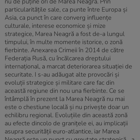
nu de puține ori de Marea Neagră. Prin
particularitățile sale, ca punte între Europa și
Asia, ca punct în care converg influențe
culturale, interese economice și mize
strategice, Marea Neagră a fost de-a lungul
timpului, în multe momente istorice, o zonă
fierbinte. Anexarea Crimeii în 2014 de către
Federația Rusă, cu încălcarea dreptului
internațional, a marcat deteriorarea situației de
securitate. I s-au adăugat alte provocări și
evoluții strategice și militare care fac din
această regiune din nou una fierbinte. Ce se
întâmplă în prezent la Marea Neagră nu mai
este o chestiune locală și nu privește doar un
echilibru regional. Evoluțiile din această zonă
au efecte dincolo de granițele ei, au implicații
asupra securității euro-atlantice, iar Marea
Neagră este un punct cu greutate strategică
„, a