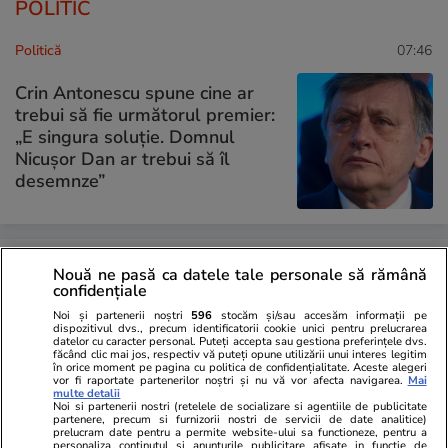
POLITIC
Politică
07:46
Crin Antonescu spune cine ar
trebui să fie următorul premier:
„E singura soluție. Domnul
Nicușor Dan ar trebui să îl
desemnze”
Politică
07 aug.
Nouă ne pasă ca datele tale personale să rămână
confidențiale
Analiză
Peste 900 de foști parlamentari
Noi și partenerii noștri
596
stocăm și/sau accesăm informații pe
încasează pensii speciale. 154
dispozitivul dvs., precum identificatorii cookie unici pentru prelucrarea
de dosare noi au fost aprobate
datelor cu caracter personal. Puteți accepta sau gestiona preferințele dvs.
făcând clic mai jos, respectiv vă puteți opune utilizării unui interes legitim
după o decizie CCR din 2023.
în orice moment pe pagina cu politica de confidențialitate. Aceste alegeri
vor fi raportate partenerilor noștri și nu vă vor afecta navigarea.
Mai
Cât ne costă lunar
multe detalii
Noi si partenerii nostri (retelele de socializare si agentiile de publicitate
partenere, precum si furnizorii nostri de servicii de date analitice)
prelucram date pentru a permite website-ului sa functioneze, pentru a
personaliza continutul si anunturile publicitare afisate in functie de