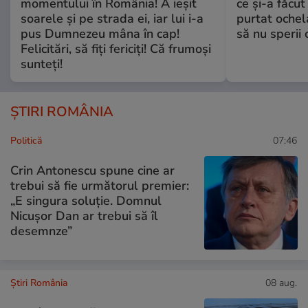
momentului în România! A ieșit
ce și-a făcut
soarele și pe strada ei, iar lui i-a
purtat ochel
pus Dumnezeu mâna în cap!
să nu sperii c
Felicitări, să fiți fericiți! Că frumoși
sunteți!
ȘTIRI ROMÂNIA
Politică
07:46
Crin Antonescu spune cine ar
trebui să fie următorul premier:
„E singura soluție. Domnul
Nicușor Dan ar trebui să îl
desemnze”
Știri România
08 aug.