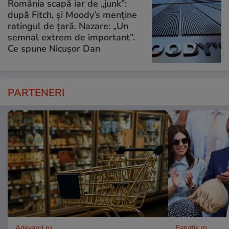
România scapă iar de „junk”:
după Fitch, și Moody’s menține
ratingul de țară. Nazare: „Un
semnal extrem de important”.
Ce spune Nicușor Dan
PARTENERI
Adevarul.ro
Fanatik.ro