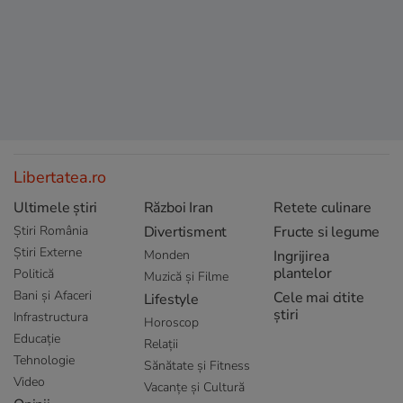
Libertatea.ro
Ultimele știri
Război Iran
Retete culinare
Știri România
Divertisment
Fructe si legume
Știri Externe
Monden
Ingrijirea
plantelor
Politică
Muzică și Filme
Bani și Afaceri
Cele mai citite
Lifestyle
știri
Infrastructura
Horoscop
Educație
Relații
Tehnologie
Sănătate și Fitness
Video
Vacanțe și Cultură