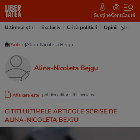
Susține
Cont
Caută
Ultimele știri
Exclusiv
Criză politică
Opinii
Intervi
|
|
Autori
Alina-Nicoleta Bejgu
Alina-Nicoleta Bejgu
politica editorială Libertatea
Află care este
CITIȚI ULTIMELE ARTICOLE SCRISE DE
ALINA-NICOLETA BEJGU