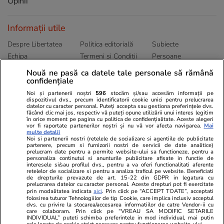
Opinii
Informații utile
Despre Libertatea
Politica editorială
Subiecte
Echipa
Termeni și Conditii
Persoane
Publicitate
Abonamente
Sitemap
Nouă ne pasă ca datele tale personale să rămână
Politica de
Autori
confidențiale
confidențialitate
Noi și partenerii noștri
596
stocăm și/sau accesăm informații pe
dispozitivul dvs., precum identificatorii cookie unici pentru prelucrarea
datelor cu caracter personal. Puteți accepta sau gestiona preferințele dvs.
Ringier România
făcând clic mai jos, respectiv vă puteți opune utilizării unui interes legitim
în orice moment pe pagina cu politica de confidențialitate. Aceste alegeri
vor fi raportate partenerilor noștri și nu vă vor afecta navigarea.
Mai
Libertatea pentru
ELLE
Locuri de muncă
multe detalii
femei
Noi si partenerii nostri (retelele de socializare si agentiile de publicitate
Gazeta Sporturilor
Imobiliare.ro
partenere, precum si furnizorii nostri de servicii de date analitice)
Unica.ro
prelucram date pentru a permite website-ului sa functioneze, pentru a
Stiri mondene
Jobradar24
personaliza continutul si anunturile publicitare afisate in functie de
Program TV
Calculator sarcina
Imoradar24
interesele si/sau profilul dvs., pentru a va oferi functionalitati aferente
retelelor de socializare si pentru a analiza traficul pe website. Beneficiati
Avantaje
Ajută Copiii
Colecții Libertatea
de drepturile prevazute de art. 15-22 din GDPR in legatura cu
prelucrarea datelor cu caracter personal. Aceste drepturi pot fi exercitate
prin modalitatea indicata
aici
. Prin click pe “ACCEPT TOATE”, acceptati
Pariază responsabil! Decizia ONJN nr. 821/25.09.2025.
folosirea tuturor Tehnologiilor de tip Cookie, care implica inclusiv acceptul
Jocurile de noroc sunt interzise minorilor.
dvs. cu privire la stocarea/accesarea informatiilor de catre Vendor-ii cu
care colaboram. Prin click pe “VREAU SA MODIFIC SETARILE
INDIVIDUAL” puteti schimba preferintele in mod individual, mai putin