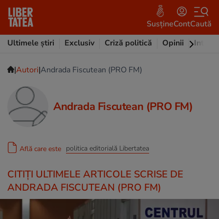
Susține
Cont
Caută
Ultimele știri
Exclusiv
Criză politică
Opinii
Intervi
|
|
Autori
Andrada Fiscutean (PRO FM)
Andrada Fiscutean (PRO FM)
politica editorială Libertatea
Află care este
CITIȚI ULTIMELE ARTICOLE SCRISE DE
ANDRADA FISCUTEAN (PRO FM)