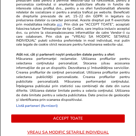
prelucram date pentru a permite website-ului sa functioneze, pentru a
Stiri mondene
Jobradar24
personaliza continutul si anunturile publicitare afisate in functie de
Program TV
Calculator sarcina
Imoradar24
interesele si/sau profilul dvs., pentru a va oferi functionalitati aferente
retelelor de socializare si pentru a analiza traficul pe website. Beneficiati
Avantaje
Ajută Copiii
Colecții Libertatea
de drepturile prevazute de art. 15-22 din GDPR in legatura cu
prelucrarea datelor cu caracter personal. Aceste drepturi pot fi exercitate
prin modalitatea indicata
aici
. Prin click pe “ACCEPT TOATE”, acceptati
Pariază responsabil! Decizia ONJN nr. 821/25.09.2025.
folosirea tuturor Tehnologiilor de tip Cookie, care implica inclusiv acceptul
dvs. cu privire la stocarea/accesarea informatiilor de catre Vendor-ii cu
Jocurile de noroc sunt interzise minorilor.
care colaboram. Prin click pe “VREAU SA MODIFIC SETARILE
INDIVIDUAL” puteti schimba preferintele in mod individual, mai putin
cele legate de cookie strict necesare pentru functionarea website-ului.
© 2026 Ringier Romania. Toate drepturile rezervate
Atât noi, cât și partenerii noștri prelucrăm datele pentru a oferi:
Măsurarea performanței reclamelor. Utilizarea profilurilor pentru
selectarea conținutului personalizat. Stocarea și/sau accesarea
informațiilor de pe un dispozitiv. Dezvoltarea și îmbunătățirea serviciilor.
Crearea profilurilor de conținut personalizat. Utilizarea profilurilor pentru
Actualizare preferințe cookies
selectarea publicității personalizate. Crearea profilurilor pentru
publicitate personalizată. Măsurarea performanței conținutului.
Înțelegerea publicului prin statistici sau combinații de date din surse
diferite. Utilizarea datelor limitate pentru a selecta conținutul. Utilizarea
de date limitate pentru a selecta publicitatea. Date precise de geolocație
și identificarea prin scanarea dispozitivului.
Listă parteneri (furnizori)
ACCEPT TOATE
VREAU SA MODIFIC SETARILE INDIVIDUAL