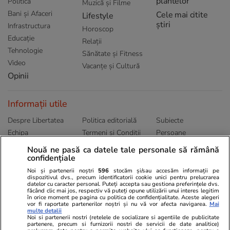
plantelor
Politică
Muzică și Filme
Bani și Afaceri
Cele mai citite
Lifestyle
știri
Infrastructura
Horoscop
Educație
Relații
Tehnologie
Sănătate și Fitness
Video
Vacanțe și Cultură
Opinii
Informații utile
Despre Libertatea
Politica editorială
Subiecte
Echipa
Termeni și Conditii
Persoane
Publicitate
Abonamente
Sitemap
Nouă ne pasă ca datele tale personale să rămână
confidențiale
Politica de
Autori
confidențialitate
Noi și partenerii noștri
596
stocăm și/sau accesăm informații pe
dispozitivul dvs., precum identificatorii cookie unici pentru prelucrarea
datelor cu caracter personal. Puteți accepta sau gestiona preferințele dvs.
Ringier România
făcând clic mai jos, respectiv vă puteți opune utilizării unui interes legitim
în orice moment pe pagina cu politica de confidențialitate. Aceste alegeri
vor fi raportate partenerilor noștri și nu vă vor afecta navigarea.
Mai
Libertatea pentru
ELLE
Locuri de muncă
multe detalii
femei
Noi si partenerii nostri (retelele de socializare si agentiile de publicitate
Gazeta Sporturilor
Imobiliare.ro
partenere, precum si furnizorii nostri de servicii de date analitice)
Unica.ro