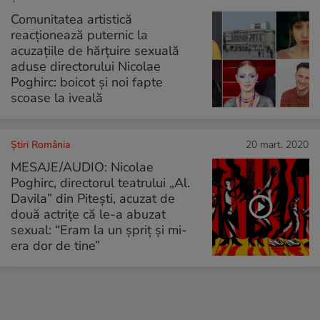
Comunitatea artistică
reacționează puternic la
acuzațiile de hărțuire sexuală
aduse directorului Nicolae
Poghirc: boicot și noi fapte
scoase la iveală
Știri România
20 mart. 2020
MESAJE/AUDIO: Nicolae
Poghirc, directorul teatrului „Al.
Davila” din Pitești, acuzat de
două actrițe că le-a abuzat
sexual: “Eram la un șpriț și mi-
era dor de tine”