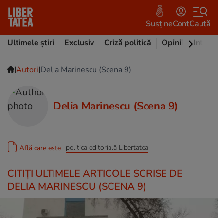
Susține
Cont
Caută
Ultimele știri
Exclusiv
Criză politică
Opinii
Intervi
|
|
Autori
Delia Marinescu (Scena 9)
Delia Marinescu (Scena 9)
politica editorială Libertatea
Află care este
CITIȚI ULTIMELE ARTICOLE SCRISE DE
DELIA MARINESCU (SCENA 9)