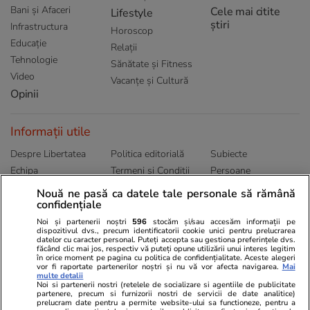
Bani și Afaceri
Cele mai citite
Lifestyle
știri
Infrastructura
Horoscop
Educație
Relații
Tehnologie
Sănătate și Fitness
Video
Vacanțe și Cultură
Opinii
Informații utile
Despre Libertatea
Politica editorială
Subiecte
Echipa
Termeni și Conditii
Persoane
Publicitate
Abonamente
Sitemap
Nouă ne pasă ca datele tale personale să rămână
confidențiale
Politica de
Autori
confidențialitate
Noi și partenerii noștri
596
stocăm și/sau accesăm informații pe
dispozitivul dvs., precum identificatorii cookie unici pentru prelucrarea
datelor cu caracter personal. Puteți accepta sau gestiona preferințele dvs.
Ringier România
făcând clic mai jos, respectiv vă puteți opune utilizării unui interes legitim
în orice moment pe pagina cu politica de confidențialitate. Aceste alegeri
vor fi raportate partenerilor noștri și nu vă vor afecta navigarea.
Mai
Libertatea pentru
ELLE
Locuri de muncă
multe detalii
femei
Noi si partenerii nostri (retelele de socializare si agentiile de publicitate
Gazeta Sporturilor
Imobiliare.ro
partenere, precum si furnizorii nostri de servicii de date analitice)
Unica.ro
prelucram date pentru a permite website-ului sa functioneze, pentru a
Stiri mondene
Jobradar24