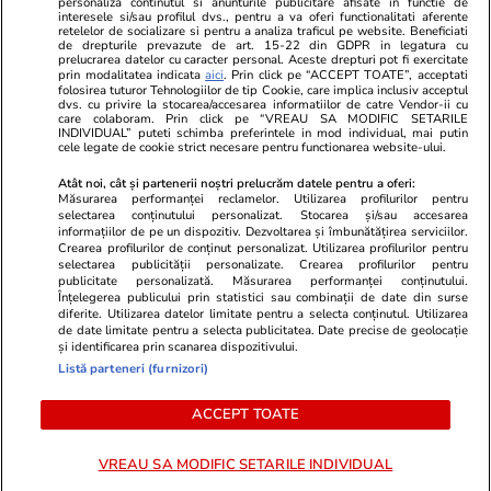
personaliza continutul si anunturile publicitare afisate in functie de
Program TV
Calculator sarcina
Imoradar24
interesele si/sau profilul dvs., pentru a va oferi functionalitati aferente
retelelor de socializare si pentru a analiza traficul pe website. Beneficiati
Avantaje
Ajută Copiii
Colecții Libertatea
de drepturile prevazute de art. 15-22 din GDPR in legatura cu
prelucrarea datelor cu caracter personal. Aceste drepturi pot fi exercitate
prin modalitatea indicata
aici
. Prin click pe “ACCEPT TOATE”, acceptati
Pariază responsabil! Decizia ONJN nr. 821/25.09.2025.
folosirea tuturor Tehnologiilor de tip Cookie, care implica inclusiv acceptul
dvs. cu privire la stocarea/accesarea informatiilor de catre Vendor-ii cu
Jocurile de noroc sunt interzise minorilor.
care colaboram. Prin click pe “VREAU SA MODIFIC SETARILE
INDIVIDUAL” puteti schimba preferintele in mod individual, mai putin
cele legate de cookie strict necesare pentru functionarea website-ului.
© 2026 Ringier Romania. Toate drepturile rezervate
Atât noi, cât și partenerii noștri prelucrăm datele pentru a oferi:
Măsurarea performanței reclamelor. Utilizarea profilurilor pentru
selectarea conținutului personalizat. Stocarea și/sau accesarea
informațiilor de pe un dispozitiv. Dezvoltarea și îmbunătățirea serviciilor.
Crearea profilurilor de conținut personalizat. Utilizarea profilurilor pentru
Actualizare preferințe cookies
selectarea publicității personalizate. Crearea profilurilor pentru
publicitate personalizată. Măsurarea performanței conținutului.
Înțelegerea publicului prin statistici sau combinații de date din surse
diferite. Utilizarea datelor limitate pentru a selecta conținutul. Utilizarea
de date limitate pentru a selecta publicitatea. Date precise de geolocație
și identificarea prin scanarea dispozitivului.
Listă parteneri (furnizori)
ACCEPT TOATE
VREAU SA MODIFIC SETARILE INDIVIDUAL