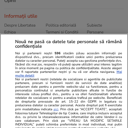
Opinii
Informații utile
Despre Libertatea
Politica editorială
Subiecte
Echipa
Termeni și Conditii
Persoane
Publicitate
Abonamente
Sitemap
Nouă ne pasă ca datele tale personale să rămână
Politica de
Autori
confidențiale
confidențialitate
Noi și partenerii noștri
596
stocăm și/sau accesăm informații pe
dispozitivul dvs., precum identificatorii cookie unici pentru prelucrarea
datelor cu caracter personal. Puteți accepta sau gestiona preferințele dvs.
Ringier România
făcând clic mai jos, respectiv vă puteți opune utilizării unui interes legitim
în orice moment pe pagina cu politica de confidențialitate. Aceste alegeri
vor fi raportate partenerilor noștri și nu vă vor afecta navigarea.
Mai
Libertatea pentru
ELLE
Locuri de muncă
multe detalii
femei
Noi si partenerii nostri (retelele de socializare si agentiile de publicitate
Gazeta Sporturilor
Imobiliare.ro
partenere, precum si furnizorii nostri de servicii de date analitice)
Unica.ro
prelucram date pentru a permite website-ului sa functioneze, pentru a
Stiri mondene
Jobradar24
personaliza continutul si anunturile publicitare afisate in functie de
Program TV
Calculator sarcina
Imoradar24
interesele si/sau profilul dvs., pentru a va oferi functionalitati aferente
retelelor de socializare si pentru a analiza traficul pe website. Beneficiati
Avantaje
Ajută Copiii
Colecții Libertatea
de drepturile prevazute de art. 15-22 din GDPR in legatura cu
prelucrarea datelor cu caracter personal. Aceste drepturi pot fi exercitate
prin modalitatea indicata
aici
. Prin click pe “ACCEPT TOATE”, acceptati
Pariază responsabil! Decizia ONJN nr. 821/25.09.2025.
folosirea tuturor Tehnologiilor de tip Cookie, care implica inclusiv acceptul
Jocurile de noroc sunt interzise minorilor.
dvs. cu privire la stocarea/accesarea informatiilor de catre Vendor-ii cu
care colaboram. Prin click pe “VREAU SA MODIFIC SETARILE
INDIVIDUAL” puteti schimba preferintele in mod individual, mai putin