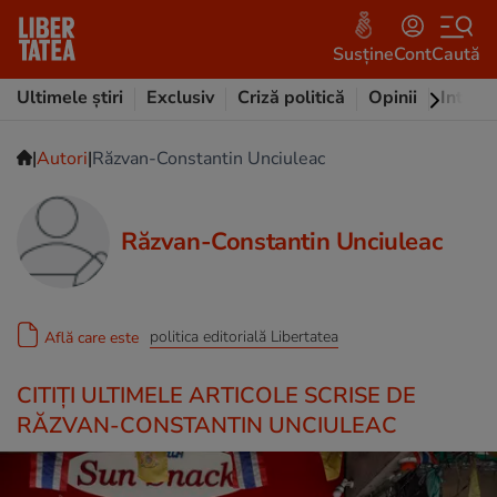
Susține
Cont
Caută
Ultimele știri
Exclusiv
Criză politică
Opinii
Intervi
|
|
Autori
Răzvan-Constantin Unciuleac
Răzvan-Constantin Unciuleac
politica editorială Libertatea
Află care este
CITIȚI ULTIMELE ARTICOLE SCRISE DE
RĂZVAN-CONSTANTIN UNCIULEAC