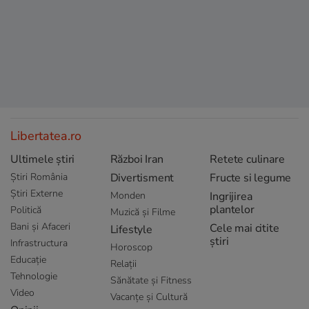
Libertatea.ro
Ultimele știri
Război Iran
Retete culinare
Știri România
Divertisment
Fructe si legume
Știri Externe
Monden
Ingrijirea
plantelor
Politică
Muzică și Filme
Bani și Afaceri
Cele mai citite
Lifestyle
știri
Infrastructura
Horoscop
Educație
Relații
Tehnologie
Sănătate și Fitness
Video
Vacanțe și Cultură