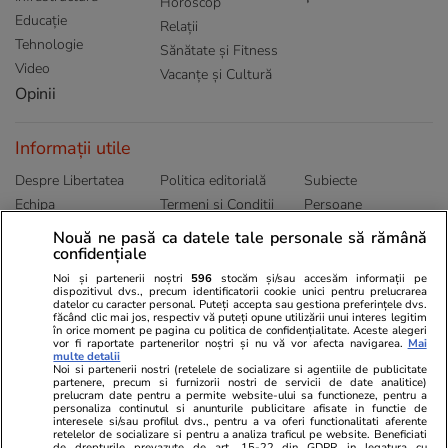
Horoscop
Educație
Relații
Tehnologie
Sănătate și Fitness
Video
Vacanțe și Cultură
Opinii
Informații utile
Despre Libertatea
Politica editorială
Subiecte
Echipa
Termeni și Conditii
Persoane
Publicitate
Abonamente
Sitemap
Nouă ne pasă ca datele tale personale să rămână
confidențiale
Politica de
Autori
confidențialitate
Noi și partenerii noștri
596
stocăm și/sau accesăm informații pe
dispozitivul dvs., precum identificatorii cookie unici pentru prelucrarea
datelor cu caracter personal. Puteți accepta sau gestiona preferințele dvs.
Ringier România
făcând clic mai jos, respectiv vă puteți opune utilizării unui interes legitim
în orice moment pe pagina cu politica de confidențialitate. Aceste alegeri
vor fi raportate partenerilor noștri și nu vă vor afecta navigarea.
Mai
Libertatea pentru
ELLE
Locuri de muncă
multe detalii
femei
Noi si partenerii nostri (retelele de socializare si agentiile de publicitate
Gazeta Sporturilor
Imobiliare.ro
partenere, precum si furnizorii nostri de servicii de date analitice)
Unica.ro
prelucram date pentru a permite website-ului sa functioneze, pentru a
Stiri mondene
Jobradar24
personaliza continutul si anunturile publicitare afisate in functie de
Program TV
Calculator sarcina
Imoradar24
interesele si/sau profilul dvs., pentru a va oferi functionalitati aferente
retelelor de socializare si pentru a analiza traficul pe website. Beneficiati
Avantaje
Ajută Copiii
Colecții Libertatea
de drepturile prevazute de art. 15-22 din GDPR in legatura cu