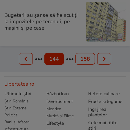
Bugetarii au șanse să fie scutiți
la impozitele pe terenuri, pe
maşini și pe case
•••
144
•••
158
Libertatea.ro
Ultimele știri
Război Iran
Retete culinare
Știri România
Divertisment
Fructe si legume
Știri Externe
Monden
Ingrijirea
plantelor
Politică
Muzică și Filme
Bani și Afaceri
Cele mai citite
Lifestyle
știri
Infrastructura