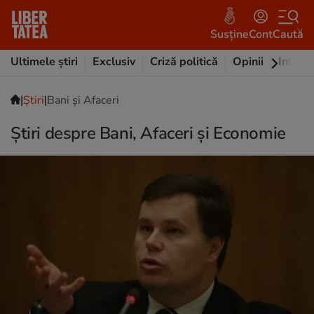
Susține
Cont
Caută
Ultimele știri
Exclusiv
Criză politică
Opinii
Intervi
|
|
Ştiri
Bani și Afaceri
Știri despre Bani, Afaceri și Economie