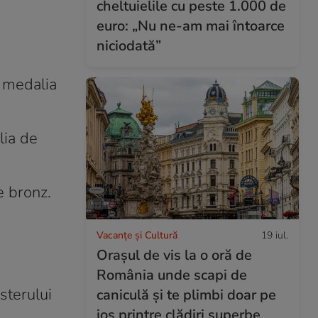
cheltuielile cu peste 1.000 de
euro: „Nu ne-am mai întoarce
niciodată”
t medalia
lia de
e bronz.
Vacanțe și Cultură
19 iul.
Orașul de vis la o oră de
România unde scapi de
sterului
caniculă și te plimbi doar pe
jos printre clădiri superbe