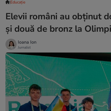
|
Educație
Elevii români au obținut d
și două de bronz la Olim
Ioana Ion
Jurnalist