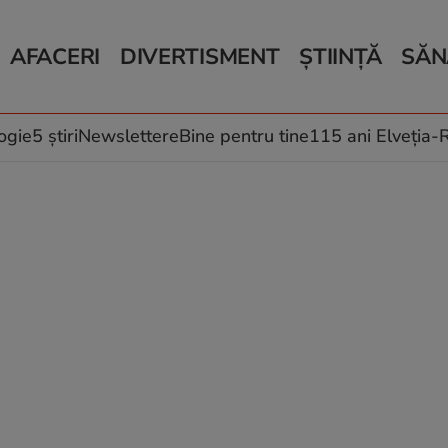
AFACERI
DIVERTISMENT
ȘTIINȚĂ
SĂN
Bani și Afaceri
Monden
Știri Știință
Știri 
Auto
Horoscop
Schimbări climati
Relații
Locuri de muncă
Muzică și Filme
Rețete
ogie
5 știri
Newslettere
Bine pentru tine
115 ani Elveția
Imobiliare.ro
Vacanțe și Cultură
Fructe
eJobs.ro
Îngriji