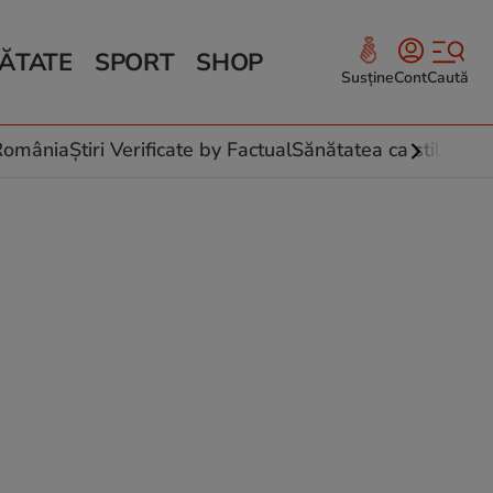
ĂTATE
SPORT
SHOP
Susține
Cont
Caută
Sănătate și Fitness
ce
 culinare
-România
Știri Verificate by Factual
Sănătatea ca stil de vi
 și legume
rea plantelor