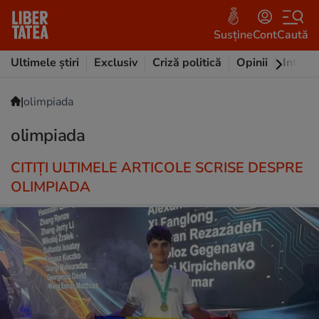
Susține
Cont
Caută
Ultimele știri
Exclusiv
Criză politică
Opinii
Intervi
|
olimpiada
olimpiada
CITIȚI ULTIMELE ARTICOLE SCRISE DESPRE
OLIMPIADA