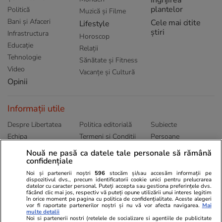
plantelor
Politică
Muzică și Filme
Bani și Afaceri
Cele mai citite
Lifestyle
știri
Infrastructura
Horoscop
Educație
Relații
Tehnologie
Sănătate și Fitness
Video
Vacanțe și Cultură
Opinii
Informații utile
Despre Libertatea
Politica editorială
Subiecte
Echipa
Termeni și Conditii
Persoane
Publicitate
Abonamente
Sitemap
Nouă ne pasă ca datele tale personale să rămână
Politica de
confidențiale
Autori
confidențialitate
Noi și partenerii noștri
596
stocăm și/sau accesăm informații pe
dispozitivul dvs., precum identificatorii cookie unici pentru prelucrarea
datelor cu caracter personal. Puteți accepta sau gestiona preferințele dvs.
Ringier România
făcând clic mai jos, respectiv vă puteți opune utilizării unui interes legitim
în orice moment pe pagina cu politica de confidențialitate. Aceste alegeri
vor fi raportate partenerilor noștri și nu vă vor afecta navigarea.
Mai
Libertatea pentru
ELLE
Locuri de muncă
multe detalii
femei
Noi si partenerii nostri (retelele de socializare si agentiile de publicitate
Gazeta Sporturilor
Imobiliare.ro