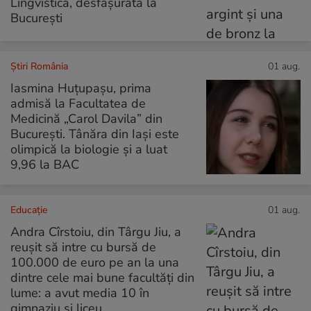
Lingvistică, desfășurată la
București
Știri România
01 aug.
Iasmina Huțupașu, prima
admisă la Facultatea de
Medicină „Carol Davila” din
București. Tânăra din Iași este
olimpică la biologie și a luat
9,96 la BAC
Educație
01 aug.
Andra Cîrstoiu, din Târgu Jiu, a
reușit să intre cu bursă de
100.000 de euro pe an la una
dintre cele mai bune facultăți din
lume: a avut media 10 în
gimnaziu și liceu