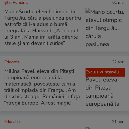
Știri România
01 mai
Mario Scurtu, elevul olimpic din
Târgu Jiu, căruia pasiunea pentru
astrofizică i-a adus o bursă
integrală la Harvard: „A început
la 3 ani. Mama îmi arăta diferite
stele și am devenit curios”
Educație
22 apr.
Mălina Pavel, eleva din Pitești
Exclusiv
Interviu
campioană europeană la
matematică, povestește cum a
trăit olimpiada din Franța. „Am
deschis steagul României în fața
întregii Europe. A fost magic!”
Educație
21 apr.