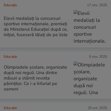
Educație
17 nov. 2025
Elevii medaliați la concursuri
sportive internaționale, premiați
de Ministerul Educației după ce,
inițial, fuseseră tăiați de pe liste
Educație
5 nov. 2025
Olimpiadele școlare, organizate
după noi reguli. Una dintre
măsuri a stârnit revolta
părinților. Ce i-a înfuriat pe
oameni
Educație
25 oct. 2025