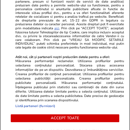
partenere, precum si furnizorii nostri de servicii de date analitice)
Unica.ro
prelucram date pentru a permite website-ului sa functioneze, pentru a
Stiri mondene
Jobradar24
personaliza continutul si anunturile publicitare afisate in functie de
Program TV
Calculator sarcina
Imoradar24
interesele si/sau profilul dvs., pentru a va oferi functionalitati aferente
retelelor de socializare si pentru a analiza traficul pe website. Beneficiati
Avantaje
Ajută Copiii
Colecții Libertatea
de drepturile prevazute de art. 15-22 din GDPR in legatura cu
prelucrarea datelor cu caracter personal. Aceste drepturi pot fi exercitate
prin modalitatea indicata
aici
. Prin click pe “ACCEPT TOATE”, acceptati
Pariază responsabil! Decizia ONJN nr. 821/25.09.2025.
folosirea tuturor Tehnologiilor de tip Cookie, care implica inclusiv acceptul
dvs. cu privire la stocarea/accesarea informatiilor de catre Vendor-ii cu
Jocurile de noroc sunt interzise minorilor.
care colaboram. Prin click pe “VREAU SA MODIFIC SETARILE
INDIVIDUAL” puteti schimba preferintele in mod individual, mai putin
cele legate de cookie strict necesare pentru functionarea website-ului.
© 2026 Ringier Romania. Toate drepturile rezervate
Atât noi, cât și partenerii noștri prelucrăm datele pentru a oferi:
Măsurarea performanței reclamelor. Utilizarea profilurilor pentru
selectarea conținutului personalizat. Stocarea și/sau accesarea
informațiilor de pe un dispozitiv. Dezvoltarea și îmbunătățirea serviciilor.
Crearea profilurilor de conținut personalizat. Utilizarea profilurilor pentru
Actualizare preferințe cookies
selectarea publicității personalizate. Crearea profilurilor pentru
publicitate personalizată. Măsurarea performanței conținutului.
Înțelegerea publicului prin statistici sau combinații de date din surse
diferite. Utilizarea datelor limitate pentru a selecta conținutul. Utilizarea
de date limitate pentru a selecta publicitatea. Date precise de geolocație
și identificarea prin scanarea dispozitivului.
Listă parteneri (furnizori)
ACCEPT TOATE