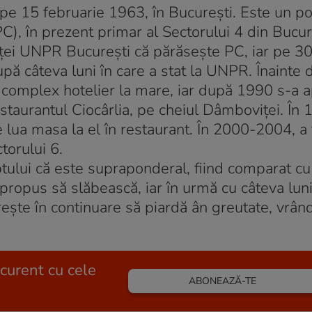
e 15 februarie 1963, în București. Este un pol
), în prezent primar al Sectorului 4 din Bucur
nței UNPR București că părăsește PC, iar pe 3
ă câteva luni în care a stat la UNPR. Înainte 
e complex hotelier la mare, iar după 1990 s-a 
staurantul Ciocârlia, pe cheiul Dâmboviței. În 
ne lua masa la el în restaurant. În 2000-2004, a 
torului 6.
ptului că este supraponderal, fiind comparat cu
propus să slăbească, iar în urmă cu câteva luni
ește în continuare să piardă ân greutate, vrân
 curent cu cele
ABONEAZĂ-TE