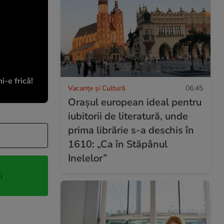
-e frică!
Vacanțe și Cultură
06:45
Orașul european ideal pentru
iubitorii de literatură, unde
prima librărie s-a deschis în
1610: „Ca în Stăpânul
Inelelor”
i