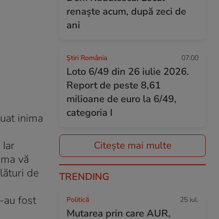
renaște acum, după zeci de
ani
Știri România
07:00
Loto 6/49 din 26 iulie 2026.
Report de peste 8,61
milioane de euro la 6/49,
categoria I
luat inima
 Iar
Citește mai multe
eama vă
ături de
TRENDING
e-au fost
Politică
25 iul.
Mutarea prin care AUR,