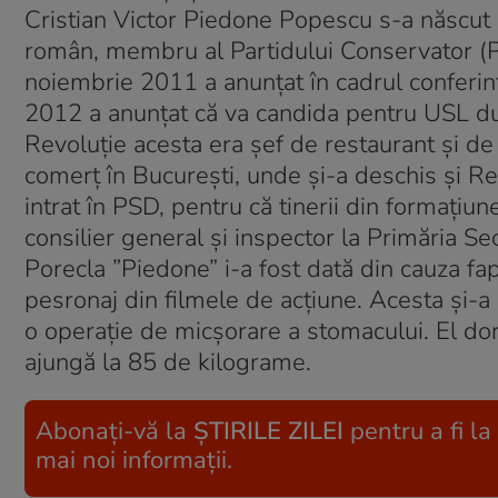
Cristian Victor Piedone Popescu s-a născut p
român, membru al Partidului Conservator (PC
noiembrie 2011 a anunțat în cadrul conferi
2012 a anunțat că va candida pentru USL dup
Revoluție acesta era șef de restaurant și d
comerț în București, unde și-a deschis și Re
intrat în PSD, pentru că tinerii din formațiu
consilier general și inspector la Primăria Sec
Porecla ”Piedone” i-a fost dată din cauza fa
pesronaj din filmele de acțiune. Acesta și-a 
o operație de micșorare a stomacului. El dor
ajungă la 85 de kilograme.
Abonați-vă la
ȘTIRILE ZILEI
pentru a fi la
mai noi informații.