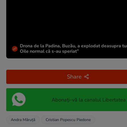
Drona de la Padina, Buzău, a explodat deasupra tu
Oile normal că s-au speriat”
Share
Abonați-vă la canalul Libertatea
Andra Măruță
Cristian Popescu Piedone