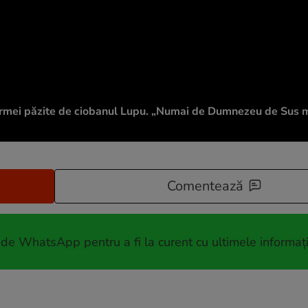
rmei păzite de ciobanul Lupu. „Numai de Dumnezeu de Sus mi
Comentează
 de WhatsApp pentru a fi la curent cu ultimele informați