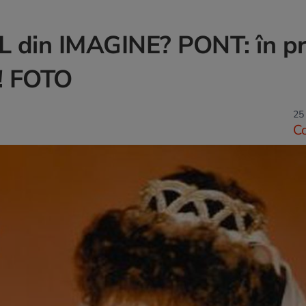
L din IMAGINE? PONT: în p
! FOTO
25 
C