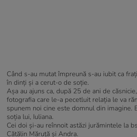
Când s-au mutat împreună s-au iubit ca frații
în dinți și a cerut-o de soție.
Așa au ajuns ca, după 25 de ani de căsnicie, 
fotografia care le-a pecetluit relația le va r
spunem noi cine este domnul din imagine. E
soția lui, Iuliana.
Cei doi și-au reînnoit astăzi jurămintele la b
Cătălin Măruță și Andra.