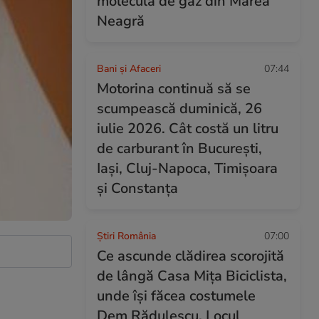
moleculă de gaz din Marea
Neagră
Bani și Afaceri
07:44
Motorina continuă să se
scumpească duminică, 26
iulie 2026. Cât costă un litru
de carburant în București,
Iași, Cluj-Napoca, Timișoara
și Constanța
Știri România
07:00
Ce ascunde clădirea scorojită
de lângă Casa Mița Biciclista,
unde își făcea costumele
Dem Rădulescu. Locul