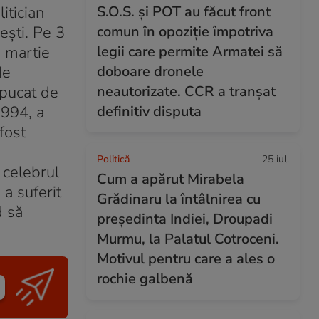
itician
S.O.S. și POT au făcut front
ești. Pe 3
comun în opoziție împotriva
0 martie
legii care permite Armatei să
de
doboare dronele
apucat de
neautorizate. CCR a tranșat
1994, a
definitiv disputa
fost
Politică
25 iul.
 celebrul
Cum a apărut Mirabela
 a suferit
Grădinaru la întâlnirea cu
d să
președinta Indiei, Droupadi
Murmu, la Palatul Cotroceni.
Motivul pentru care a ales o
rochie galbenă