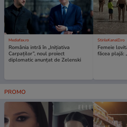
Mediafax.ro
StirileKanalD.ro
România intră în „Inițiativa
Femeie lovit
Carpaților”, noul proiect
făcea plajă: „
diplomatic anunțat de Zelenski
PROMO