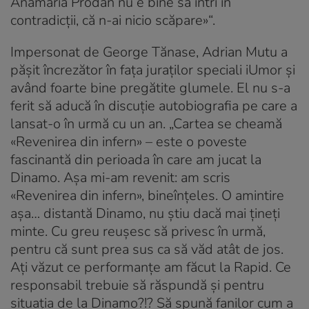
Anamaria Prodan nu e bine să intri în
contradicții, că n-ai nicio scăpare»“.
Impersonat de George Tănase, Adrian Mutu a
pășit încrezător în fața juraților speciali iUmor și
având foarte bine pregătite glumele. El nu s-a
ferit să aducă în discuție autobiografia pe care a
lansat-o în urmă cu un an. „Cartea se cheamă
«Revenirea din infern» – este o poveste
fascinantă din perioada în care am jucat la
Dinamo. Așa mi-am revenit: am scris
«Revenirea din infern», bineînțeles. O amintire
așa… distantă Dinamo, nu știu dacă mai țineți
minte. Cu greu reușesc să privesc în urmă,
pentru că sunt prea sus ca să văd atât de jos.
Ați văzut ce performanțe am făcut la Rapid. Ce
responsabil trebuie să răspundă și pentru
situația de la Dinamo?!? Să spună fanilor cum a