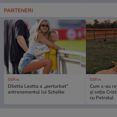
PARTENERI
GSP.ro
GSP.ro
Diletta Leotta a „perturbat”
Cum s-au re
antrenamentul lui Schalke
și soția Cris
cu Petrolul