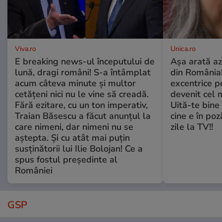
Viva.ro
Unica.ro
E breaking news-ul începutului de
Așa arată az
lună, dragi români! S-a întâmplat
din România!
acum câteva minute și multor
excentrice pe
cetățeni nici nu le vine să creadă.
devenit cel 
Fără ezitare, cu un ton imperativ,
Uită-te bine 
Traian Băsescu a făcut anunțul la
cine e în poz
care nimeni, dar nimeni nu se
zile la TV!!
aștepta. Și cu atât mai puțin
susținătorii lui Ilie Bolojan! Ce a
spus fostul președinte al
României
GSP