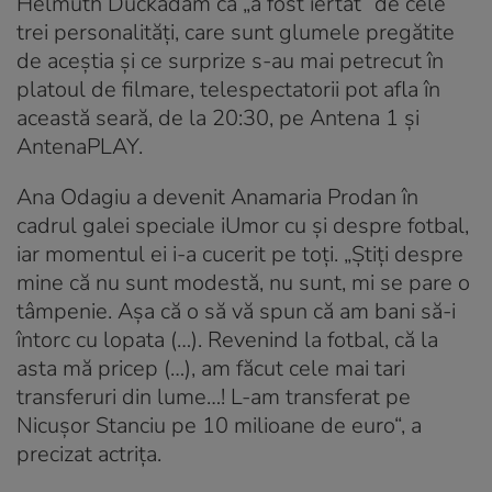
Helmuth Duckadam că „a fost iertat“ de cele
trei personalități, care sunt glumele pregătite
de aceștia și ce surprize s-au mai petrecut în
platoul de filmare, telespectatorii pot afla în
această seară, de la 20:30, pe Antena 1 și
AntenaPLAY.
Ana Odagiu a devenit Anamaria Prodan în
cadrul galei speciale iUmor cu și despre fotbal,
iar momentul ei i-a cucerit pe toți. „Știți despre
mine că nu sunt modestă, nu sunt, mi se pare o
tâmpenie. Așa că o să vă spun că am bani să-i
întorc cu lopata (…). Revenind la fotbal, că la
asta mă pricep (…), am făcut cele mai tari
transferuri din lume…! L-am transferat pe
Nicușor Stanciu pe 10 milioane de euro“, a
precizat actrița.