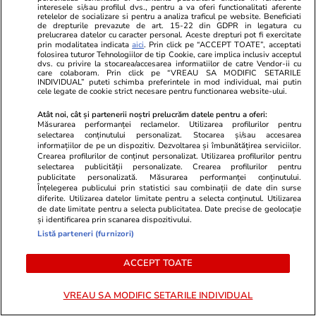
interesele si/sau profilul dvs., pentru a va oferi functionalitati aferente
retelelor de socializare si pentru a analiza traficul pe website. Beneficiati
de drepturile prevazute de art. 15-22 din GDPR in legatura cu
prelucrarea datelor cu caracter personal. Aceste drepturi pot fi exercitate
Politică
04 aug.
prin modalitatea indicata
aici
. Prin click pe “ACCEPT TOATE”, acceptati
folosirea tuturor Tehnologiilor de tip Cookie, care implica inclusiv acceptul
dvs. cu privire la stocarea/accesarea informatiilor de catre Vendor-ii cu
care colaboram. Prin click pe “VREAU SA MODIFIC SETARILE
Nicușor Dan a promulgat legile
INDIVIDUAL” puteti schimba preferintele in mod individual, mai putin
cele legate de cookie strict necesare pentru functionarea website-ului.
privind plafonarea prețului la
carburanți și TVA de 9% la
Atât noi, cât și partenerii noștri prelucrăm datele pentru a oferi:
locuințe
Măsurarea performanței reclamelor. Utilizarea profilurilor pentru
selectarea conținutului personalizat. Stocarea și/sau accesarea
informațiilor de pe un dispozitiv. Dezvoltarea și îmbunătățirea serviciilor.
Crearea profilurilor de conținut personalizat. Utilizarea profilurilor pentru
selectarea publicității personalizate. Crearea profilurilor pentru
publicitate personalizată. Măsurarea performanței conținutului.
Înțelegerea publicului prin statistici sau combinații de date din surse
PARTENERI
diferite. Utilizarea datelor limitate pentru a selecta conținutul. Utilizarea
de date limitate pentru a selecta publicitatea. Date precise de geolocație
și identificarea prin scanarea dispozitivului.
Listă parteneri (furnizori)
ACCEPT TOATE
VREAU SA MODIFIC SETARILE INDIVIDUAL