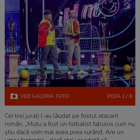
VEZI
GALERIA
FOTO
POZA
1 / 8
Cei trei jurați l-au lăudat pe fostul atacant
român. „Mutu a fost un fotbalist fabulos cum nu
știu dacă vom mai avea prea curând. Are un