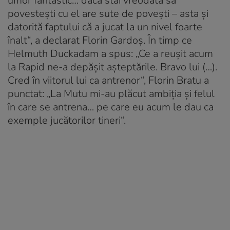
umor fantastic… dacă stai vreodată să
povestești cu el are sute de povești – asta și
datorită faptului că a jucat la un nivel foarte
înalt“, a declarat Florin Gardoș. În timp ce
Helmuth Duckadam a spus: „Ce a reușit acum
la Rapid ne-a depășit așteptările. Bravo lui (…).
Cred în viitorul lui ca antrenor“, Florin Bratu a
punctat: „La Mutu mi-au plăcut ambiția și felul
în care se antrena… pe care eu acum le dau ca
exemple jucătorilor tineri“.