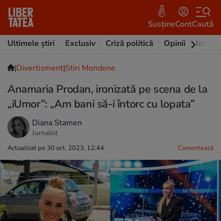
Susține
Cont
Caută
Ultimele știri
Exclusiv
Criză politică
Opinii
Intervi
|
Divertisment
|
Stiri Mondene
Anamaria Prodan, ironizată pe scena de la
„iUmor”: „Am bani să-i întorc cu lopata”
Diana Stamen
Jurnalist
Actualizat pe 30 oct. 2023, 12:44
Comentează