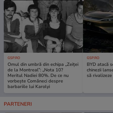
GSP.RO
GSP.RO
Omul din umbră din echipa „Zeiței
BYD atacă s
de la Montreal”: „Nota 10?
chinezii lans
Meritul Nadiei 80%. De ce nu
să rivalize
vorbește Comăneci despre
barbariile lui Karolyi
PARTENERI