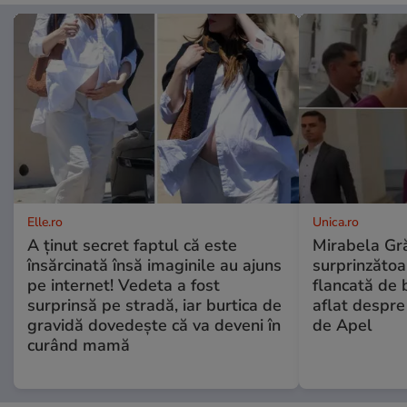
Elle.ro
Unica.ro
A ținut secret faptul că este
Mirabela Gră
însărcinată însă imaginile au ajuns
surprinzătoar
pe internet! Vedeta a fost
flancată de 
surprinsă pe stradă, iar burtica de
aflat despre
gravidă dovedește că va deveni în
de Apel
curând mamă