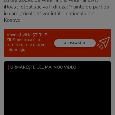
cu ora 20:30, pe Antena 1 și AntenaPLAY.
iRoast fotbalistic va fi difuzat înainte de partida
în care „tricolorii“ vor întâlni naționala din
Kosovo.
Abonați-vă la
ȘTIRILE
ZILEI
pentru a fi la
ABONEAZĂ-TE
curent cu cele mai noi
informații.
URMĂREȘTE CEL MAI NOU VIDEO