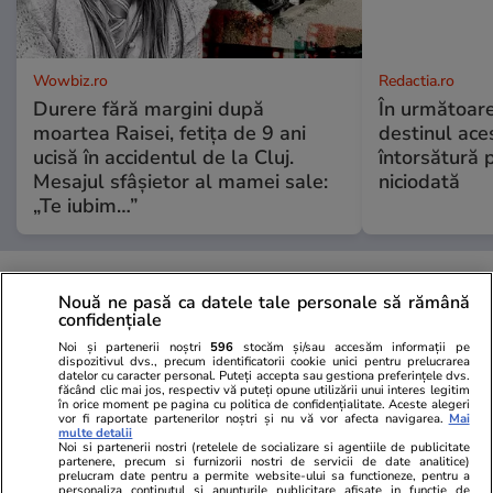
Wowbiz.ro
Redactia.ro
Durere fără margini după
În următoare
moartea Raisei, fetița de 9 ani
destinul ace
ucisă în accidentul de la Cluj.
întorsătură p
Mesajul sfâșietor al mamei sale:
niciodată
„Te iubim…”
POLITIC
Nouă ne pasă ca datele tale personale să rămână
confidențiale
Politică
04 aug.
Noi și partenerii noștri
596
stocăm și/sau accesăm informații pe
dispozitivul dvs., precum identificatorii cookie unici pentru prelucrarea
România riscă să piardă
datelor cu caracter personal. Puteți accepta sau gestiona preferințele dvs.
făcând clic mai jos, respectiv vă puteți opune utilizării unui interes legitim
miliarde de euro din PNRR
în orice moment pe pagina cu politica de confidențialitate. Aceste alegeri
vor fi raportate partenerilor noștri și nu vă vor afecta navigarea.
Mai
după un vot în Senat. De ce
multe detalii
sunt contestate modificările la
Noi si partenerii nostri (retelele de socializare si agentiile de publicitate
partenere, precum si furnizorii nostri de servicii de date analitice)
legea decarbonizării
prelucram date pentru a permite website-ului sa functioneze, pentru a
personaliza continutul si anunturile publicitare afisate in functie de