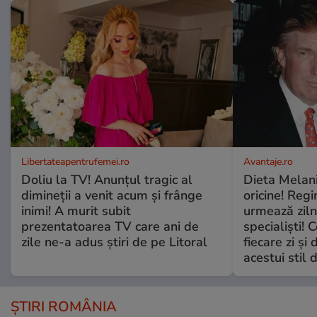
Libertateapentrufemei.ro
Avantaje.ro
Doliu la TV! Anunțul tragic al
Dieta Melan
dimineții a venit acum și frânge
oricine! Regi
inimi! A murit subit
urmează zilni
prezentatoarea TV care ani de
specialiști! 
zile ne-a adus știri de pe Litoral
fiecare zi și 
acestui stil 
ȘTIRI ROMÂNIA