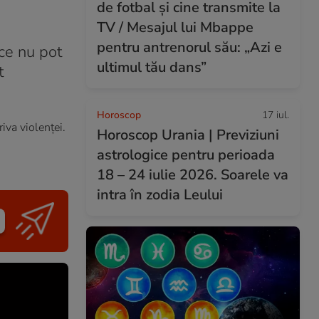
de fotbal și cine transmite la
TV / Mesajul lui Mbappe
pentru antrenorul său: „Azi e
ice nu pot
ultimul tău dans”
t
Horoscop
17 iul.
iva violenţei.
Horoscop Urania | Previziuni
astrologice pentru perioada
18 – 24 iulie 2026. Soarele va
intra în zodia Leului