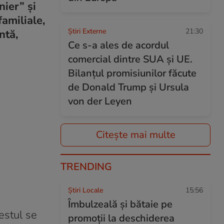
nier” și
amiliale,
Știri Externe
21:30
ntă,
Ce s-a ales de acordul
comercial dintre SUA și UE.
Bilanțul promisiunilor făcute
de Donald Trump și Ursula
von der Leyen
Citește mai multe
TRENDING
Știri Locale
15:56
Îmbulzeală și bătaie pe
estul se
promoții la deschiderea