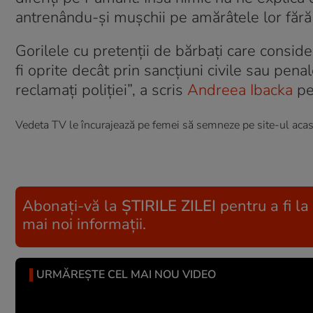
antrenându-și mușchii pe amărâtele lor fără
Gorilele cu pretenții de bărbați care consider
fi oprite decât prin sancțiuni civile sau penal
reclamați poliției”, a scris
Andreea Ibacka
p
Vedeta TV le încurajează pe femei să semneze pe site-ul acasă.
Abonați-vă la
ȘTIRILE ZILEI
pentru a fi la
mai noi informații.
URMĂREȘTE CEL MAI NOU VIDEO