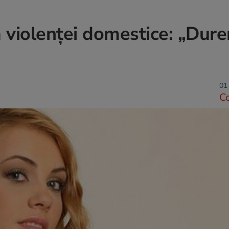
 violenței domestice: „Dure
01 
C