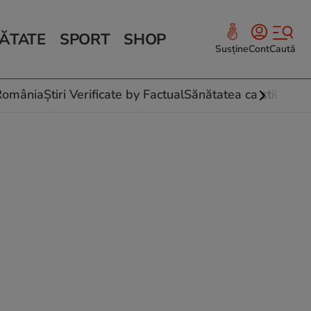
ĂTATE
SPORT
SHOP
Susține
Cont
Caută
Sănătate și Fitness
ce
 culinare
-România
Știri Verificate by Factual
Sănătatea ca stil de vi
 și legume
rea plantelor