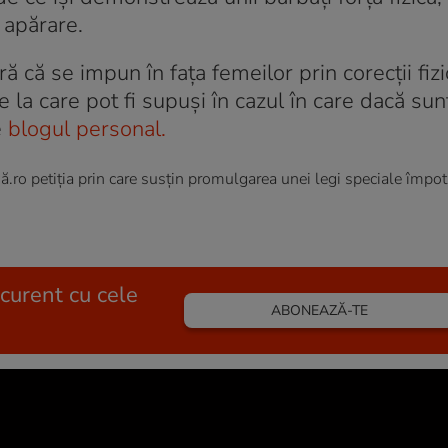
 apărare.
ă că se impun în fața femeilor prin corecții fiz
e la care pot fi supuși în cazul în care dacă sun
e
blogul personal.
ro petiţia prin care susţin promulgarea unei legi speciale împotr
 curent cu cele
ABONEAZĂ-TE