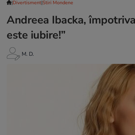
|
Divertisment
|
Stiri Mondene
Andreea Ibacka, împotriva
este iubire!”
M. D.