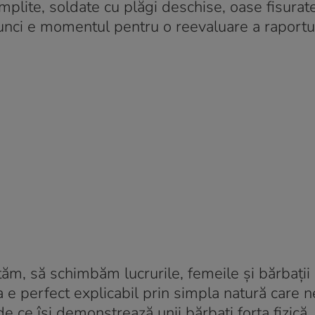
plite, soldate cu plăgi deschise, oase fisurate
 atunci e momentul pentru o reevaluare a raportu
ăm, să schimbăm lucrurile, femeile și bărbații
sta e perfect explicabil prin simpla natură care n
e ce își demonstrează unii bărbați forța fizică,