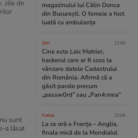
, zile de
magazinului lui Călin Donca
rilor
din București. O femeie a fost
luată cu ambulanța
Ştiri
12:00
Cine este Loic Matrier,
hackerul care ar fi scos la
vânzare datele Cadastrului
din România. Afirmă că a
găsit parole precum
„passw0rd” sau „Pan4:mea”
Fotbal
22:04
 nu sunt
La ce oră e Franța – Anglia,
e-a lăsat
finala mică de la Mondialul