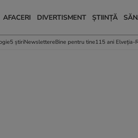
AFACERI
DIVERTISMENT
ȘTIINȚĂ
SĂN
Bani și Afaceri
Monden
Știri Știință
Știri 
Auto
Horoscop
Schimbări climati
Relații
Locuri de muncă
Muzică și Filme
Rețete
ogie
5 știri
Newslettere
Bine pentru tine
115 ani Elveția
Imobiliare.ro
Vacanțe și Cultură
Fructe
eJobs.ro
Îngriji