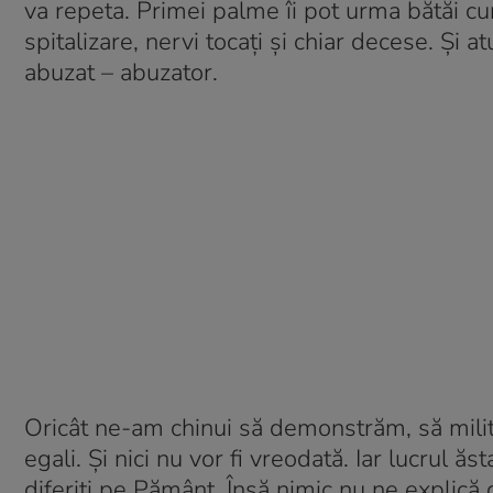
va repeta. Primei palme îi pot urma bătăi cum
spitalizare, nervi tocați și chiar decese. Și
abuzat – abuzator.
Oricât ne-am chinui să demonstrăm, să milit
egali. Și nici nu vor fi vreodată. Iar lucrul ă
diferiți pe Pământ. Însă nimic nu ne explică d