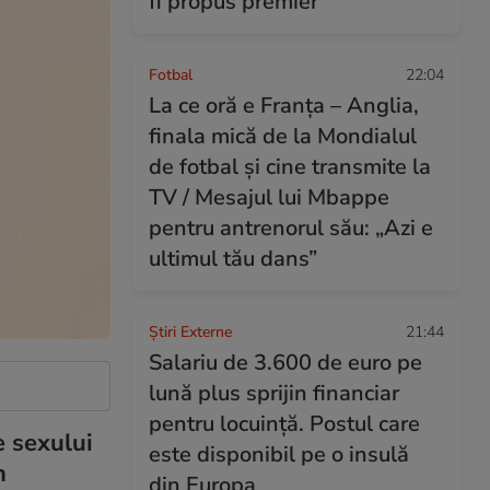
fi propus premier
Fotbal
22:04
La ce oră e Franța – Anglia,
finala mică de la Mondialul
de fotbal și cine transmite la
TV / Mesajul lui Mbappe
pentru antrenorul său: „Azi e
ultimul tău dans”
Știri Externe
21:44
Salariu de 3.600 de euro pe
lună plus sprijin financiar
pentru locuință. Postul care
e sexului
este disponibil pe o insulă
n
din Europa