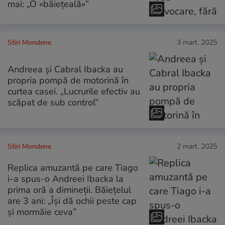
mai: „O «băiețeală»”
Stiri Mondene
3 mart. 2025
Andreea și Cabral Ibacka au
propria pompă de motorină în
curtea casei. „Lucrurile efectiv au
scăpat de sub control”
Stiri Mondene
2 mart. 2025
Replica amuzantă pe care Tiago
i-a spus-o Andreei Ibacka la
prima oră a dimineții. Băiețelul
are 3 ani: „Își dă ochii peste cap
și mormăie ceva”