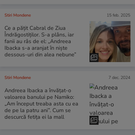
Stiri Mondene
15 feb. 2025
Ce a pățit Cabral de Ziua
Îndrăgostiților. S-a plâns, iar
fanii au râs de el: „Andreea
Ibacka s-a aranjat în niște
dessous-uri din alea nebune”
Stiri Mondene
7 dec. 2024
Andreea Ibacka a învățat-o
valoarea banului pe Namiko:
„Am început treaba asta cu ea
de pe la patru ani”. Cum se
descurcă fetița ei la mall