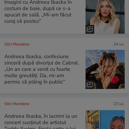
Imagini cu Andreea Ibacka în
costum de baie, după ce s-a
apucat de sală. „Mi-am făcut
curaj să postez”
Stiri Mondene
24 iul.
Andreea Ibacka, confesiune
sinceră după divorțul de Cabral.
„Un an care a venit cu foarte
multe greutăți. Da, mi-am
permis să plâng în public”
Stiri Mondene
23 iul.
Andreea Ibacka, în lacrimi la un
concert susținut de artistul
Teddy Swims. Fosta soție a lui