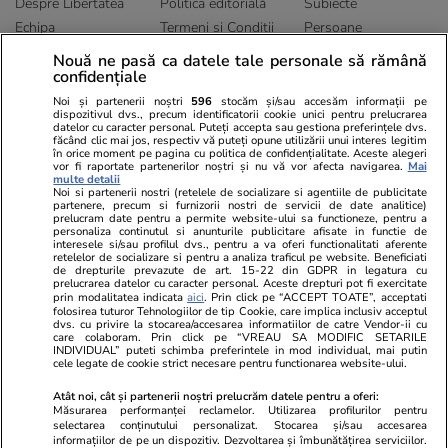
Despre Libertatea
Politica editorială
Subiecte
Echipa
Termeni și Conditii
Persoane
Publicitate
Abonamente
Sitemap
Nouă ne pasă ca datele tale personale să rămână
Politica de
Autori
confidențiale
confidențialitate
Noi și partenerii noștri
596
stocăm și/sau accesăm informații pe
dispozitivul dvs., precum identificatorii cookie unici pentru prelucrarea
datelor cu caracter personal. Puteți accepta sau gestiona preferințele dvs.
Ringier România
făcând clic mai jos, respectiv vă puteți opune utilizării unui interes legitim
în orice moment pe pagina cu politica de confidențialitate. Aceste alegeri
vor fi raportate partenerilor noștri și nu vă vor afecta navigarea.
Mai
Libertatea pentru
ELLE
Locuri de muncă
multe detalii
femei
Noi si partenerii nostri (retelele de socializare si agentiile de publicitate
Gazeta Sporturilor
Imobiliare.ro
partenere, precum si furnizorii nostri de servicii de date analitice)
Unica.ro
prelucram date pentru a permite website-ului sa functioneze, pentru a
Stiri mondene
Jobradar24
personaliza continutul si anunturile publicitare afisate in functie de
Program TV
Calculator sarcina
Imoradar24
interesele si/sau profilul dvs., pentru a va oferi functionalitati aferente
retelelor de socializare si pentru a analiza traficul pe website. Beneficiati
Avantaje
Ajută Copiii
Colecții Libertatea
de drepturile prevazute de art. 15-22 din GDPR in legatura cu
prelucrarea datelor cu caracter personal. Aceste drepturi pot fi exercitate
prin modalitatea indicata
aici
. Prin click pe “ACCEPT TOATE”, acceptati
Pariază responsabil! Decizia ONJN nr. 821/25.09.2025.
folosirea tuturor Tehnologiilor de tip Cookie, care implica inclusiv acceptul
Jocurile de noroc sunt interzise minorilor.
dvs. cu privire la stocarea/accesarea informatiilor de catre Vendor-ii cu
care colaboram. Prin click pe “VREAU SA MODIFIC SETARILE
INDIVIDUAL” puteti schimba preferintele in mod individual, mai putin
cele legate de cookie strict necesare pentru functionarea website-ului.
© 2026 Ringier Romania. Toate drepturile rezervate
Atât noi, cât și partenerii noștri prelucrăm datele pentru a oferi:
Măsurarea performanței reclamelor. Utilizarea profilurilor pentru
selectarea conținutului personalizat. Stocarea și/sau accesarea
informațiilor de pe un dispozitiv. Dezvoltarea și îmbunătățirea serviciilor.