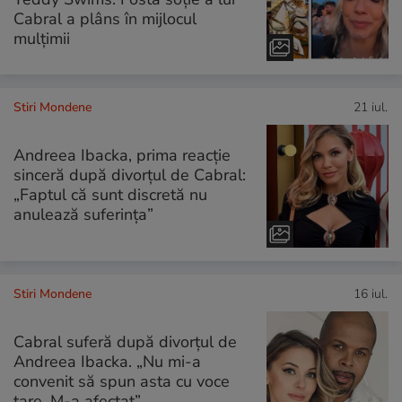
Cabral a plâns în mijlocul
mulțimii
Stiri Mondene
21 iul.
Andreea Ibacka, prima reacție
sinceră după divorțul de Cabral:
„Faptul că sunt discretă nu
anulează suferința”
Stiri Mondene
16 iul.
Cabral suferă după divorțul de
Andreea Ibacka. „Nu mi-a
convenit să spun asta cu voce
tare. M-a afectat”