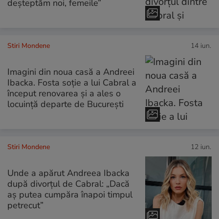
deșteptăm noi, femeile”
Stiri Mondene
14 iun.
Imagini din noua casă a Andreei
Ibacka. Fosta soție a lui Cabral a
început renovarea și a ales o
locuință departe de București
Stiri Mondene
12 iun.
Unde a apărut Andreea Ibacka
după divorțul de Cabral: „Dacă
aş putea cumpăra înapoi timpul
petrecut”