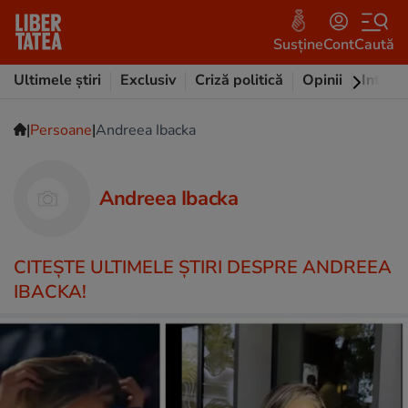
Susține
Cont
Caută
Ultimele știri
Exclusiv
Criză politică
Opinii
Intervi
|
|
Persoane
Andreea Ibacka
Andreea Ibacka
CITEŞTE ULTIMELE ŞTIRI DESPRE ANDREEA
IBACKA!