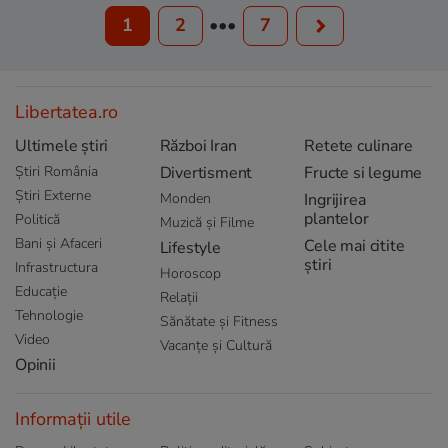
1
2
•••
7
Libertatea.ro
Ultimele știri
Război Iran
Retete culinare
Știri România
Divertisment
Fructe si legume
Știri Externe
Monden
Ingrijirea
plantelor
Politică
Muzică și Filme
Bani și Afaceri
Cele mai citite
Lifestyle
știri
Infrastructura
Horoscop
Educație
Relații
Tehnologie
Sănătate și Fitness
Video
Vacanțe și Cultură
Opinii
Informații utile