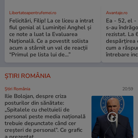
Libertateapentrufemei.ro
Avantaje.ro
Felicitări, Filip! La ce liceu a intrat
Ea - 52, el 
fiul genial al Luminiței Anghel și
s-au îndrăgos
ce note a luat la Evaluarea
rezistat. La 
Națională. Ce a povestit solista
despărțirea 
acum a stârnit un val de reacții
cum a răspu
“Primul pe lista lui de…”
întrebare i
ȘTIRI ROMÂNIA
Știri România
20:59
Ilie Bolojan, despre criza
posturilor din sănătate:
„Spitalele cu cheltuieli de
personal peste media națională
trebuie depunctate când cer
creșteri de personal”. Ce grafic
a prezentat