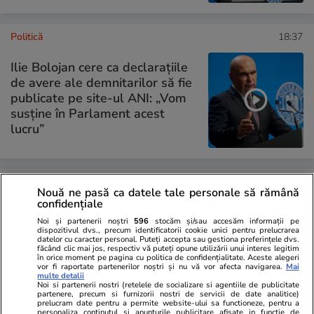
Politică
18:37
Ilie Bolojan cere ca declarațiile
de avere ale demnitarilor să fie
publicate pe site-ul ANI: „Vom
susține în Parlament acest
lucru”
PARTENERI
Nouă ne pasă ca datele tale personale să rămână
confidențiale
Noi și partenerii noștri
596
stocăm și/sau accesăm informații pe
dispozitivul dvs., precum identificatorii cookie unici pentru prelucrarea
datelor cu caracter personal. Puteți accepta sau gestiona preferințele dvs.
făcând clic mai jos, respectiv vă puteți opune utilizării unui interes legitim
în orice moment pe pagina cu politica de confidențialitate. Aceste alegeri
vor fi raportate partenerilor noștri și nu vă vor afecta navigarea.
Mai
multe detalii
Noi si partenerii nostri (retelele de socializare si agentiile de publicitate
partenere, precum si furnizorii nostri de servicii de date analitice)
prelucram date pentru a permite website-ului sa functioneze, pentru a
personaliza continutul si anunturile publicitare afisate in functie de