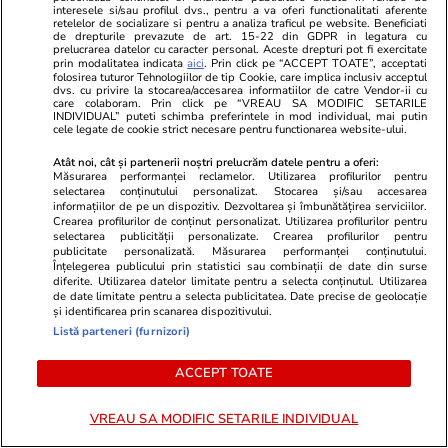
interesele si/sau profilul dvs., pentru a va oferi functionalitati aferente
retelelor de socializare si pentru a analiza traficul pe website. Beneficiati
de drepturile prevazute de art. 15-22 din GDPR in legatura cu
prelucrarea datelor cu caracter personal. Aceste drepturi pot fi exercitate
prin modalitatea indicata
aici
. Prin click pe “ACCEPT TOATE”, acceptati
folosirea tuturor Tehnologiilor de tip Cookie, care implica inclusiv acceptul
ZiaruldeIasi.ro
Fanatik.ro
dvs. cu privire la stocarea/accesarea informatiilor de catre Vendor-ii cu
care colaboram. Prin click pe “VREAU SA MODIFIC SETARILE
Proiectul imobiliar pregătit lângă
La 38 de ani
INDIVIDUAL” puteti schimba preferintele in mod individual, mai putin
Lidl Moara de Foc este scos la
prietenă din
cele legate de cookie strict necesare pentru functionarea website-ului.
vânzare. Dezvoltatorul este
Cîrstea a ap
Atât noi, cât și partenerii noștri prelucrăm datele pentru a oferi:
asociat în piață cu un alt proiect
spectaculoa
Măsurarea performanței reclamelor. Utilizarea profilurilor pentru
selectarea conținutului personalizat. Stocarea și/sau accesarea
de anvergură
informațiilor de pe un dispozitiv. Dezvoltarea și îmbunătățirea serviciilor.
Crearea profilurilor de conținut personalizat. Utilizarea profilurilor pentru
selectarea publicității personalizate. Crearea profilurilor pentru
publicitate personalizată. Măsurarea performanței conținutului.
Înțelegerea publicului prin statistici sau combinații de date din surse
ULTIMELE ȘTIRI
diferite. Utilizarea datelor limitate pentru a selecta conținutul. Utilizarea
de date limitate pentru a selecta publicitatea. Date precise de geolocație
și identificarea prin scanarea dispozitivului.
Listă parteneri (furnizori)
Știri România
22:04
Alexandru Rogobete dezvăluie discuția avută
ACCEPT TOATE
cu Ilie Bolojan în Palatul Victoria: „Asta nu
este reformă, este crimă”
VREAU SA MODIFIC SETARILE INDIVIDUAL