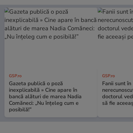
GSP.ro
GSP.ro
Gazeta publică o poză
Fanii sunt în 
inexplicabilă » Cine apare în
nerecunoscut
bancă alături de marea Nadia
doctorul ved
Comăneci: „Nu înțeleg cum e
să fie aceea
posibilă!”