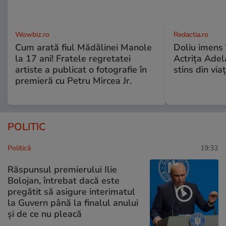
Wowbiz.ro
Redactia.ro
Cum arată fiul Mădălinei Manole
Doliu imens 
la 17 ani! Fratele regretatei
Actrița Adel
artiste a publicat o fotografie în
stins din via
premieră cu Petru Mircea Jr.
POLITIC
Politică
19:33
Răspunsul premierului Ilie
Bolojan, întrebat dacă este
pregătit să asigure interimatul
la Guvern până la finalul anului
și de ce nu pleacă