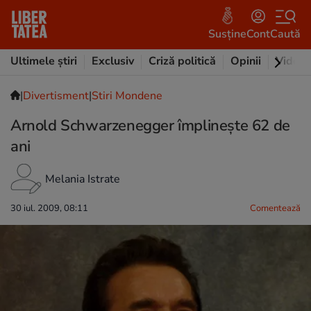
Susține
Cont
Caută
Ultimele știri
Exclusiv
Criză politică
Opinii
Video
|
Divertisment
|
Stiri Mondene
Arnold Schwarzenegger împlineşte 62 de
ani
Melania Istrate
30 iul. 2009, 08:11
Comentează