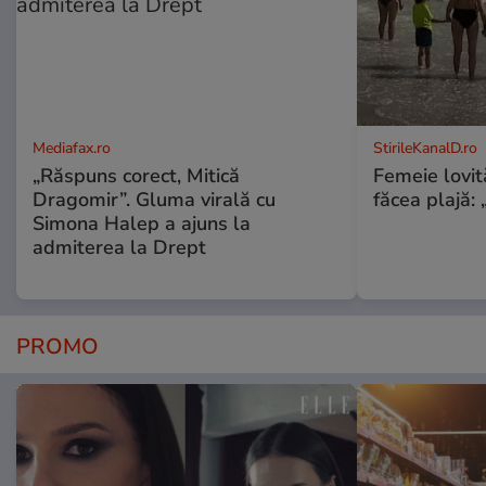
Mediafax.ro
StirileKanalD.ro
„Răspuns corect, Mitică
Femeie lovit
Dragomir”. Gluma virală cu
făcea plajă: „
Simona Halep a ajuns la
admiterea la Drept
PROMO