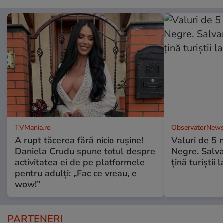
TVMania.ro
ObservatorNews
A rupt tăcerea fără nicio rușine!
Valuri de 5 m
Daniela Crudu spune totul despre
Negre. Salva
activitatea ei de pe platformele
ţină turiştii 
pentru adulți: „Fac ce vreau, e
wow!”
PARTENERI