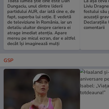
Toată lumea știe cine este Dan
La așa ceva 
Dungaciu, unul dintre liderii
Liviu Dragne
partidului AUR, dar iată cine e, de
fostului său 
fapt, superba lui soție. E vedetă
acuzații grav
de televiziune în România, iar un
Declarațiile 
detaliu uluitor despre cariera ei
comentarii
atrage imediat atenția. Apare
mereu pe micul ecran, dar e altfel
decât își imaginează mulți
GSP