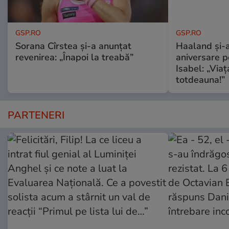
GSP.RO
GSP.RO
Sorana Cîrstea și-a anunțat
Haaland și-a
revenirea: „Înapoi la treabă”
aniversare pe
Isabel: „Via
totdeauna!”
PARTENERI