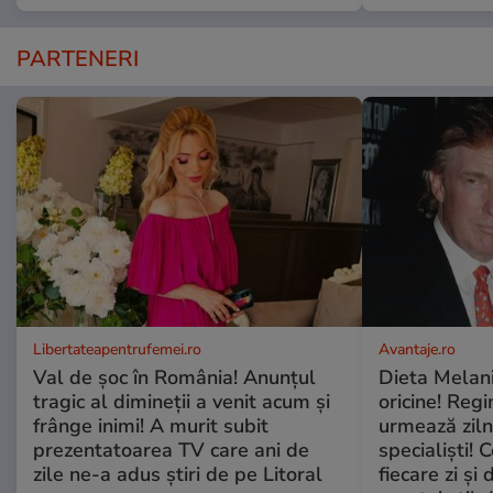
PARTENERI
Libertateapentrufemei.ro
Avantaje.ro
Val de șoc în România! Anunțul
Dieta Melan
tragic al dimineții a venit acum și
oricine! Regi
frânge inimi! A murit subit
urmează zilni
prezentatoarea TV care ani de
specialiști! 
zile ne-a adus știri de pe Litoral
fiecare zi și 