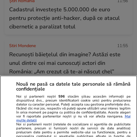
Știri România
11:56
Cadastrul investește 5.000.000 de euro
pentru protecție anti-hacker, după ce atacul
cibernetic a paralizat totul
Stiri Mondene
11:55
Recunoști băiețelul din imagine? Astăzi este
unul dintre cei mai cunoscuți actori din
România: „Am crezut că te-ai născut chel”
Nouă ne pasă ca datele tale personale să rămână
confidențiale
Tehnologie
11:54
Noi și partenerii noștri
596
stocăm și/sau accesăm informații pe
Ce a pățit un iPhone17 Pro care a fost scăpat
dispozitivul dvs., precum identificatorii cookie unici pentru prelucrarea
datelor cu caracter personal. Puteți accepta sau gestiona preferințele dvs.
dintr-un avion: „Parcă nimic nu s-ar fi
făcând clic mai jos, respectiv vă puteți opune utilizării unui interes legitim
în orice moment pe pagina cu politica de confidențialitate. Aceste alegeri
întâmplat”
vor fi raportate partenerilor noștri și nu vă vor afecta navigarea.
Mai
multe detalii
Noi si partenerii nostri (retelele de socializare si agentiile de publicitate
partenere, precum si furnizorii nostri de servicii de date analitice)
prelucram date pentru a permite website-ului sa functioneze, pentru a
Știri România
11:42
personaliza continutul si anunturile publicitare afisate in functie de