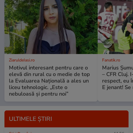
ZiaruldeIasi.ro
Fanatik.ro
Motivul interesant pentru care o
Marius Șumu
elevă din rural cu o medie de top
– CFR Cluj. I
la Evaluarea Națională a ales un
respect, eu
liceu tehnologic. „Este o
E jenant! Se 
nebuloasă și pentru noi”
ULTIMELE ȘTIRI