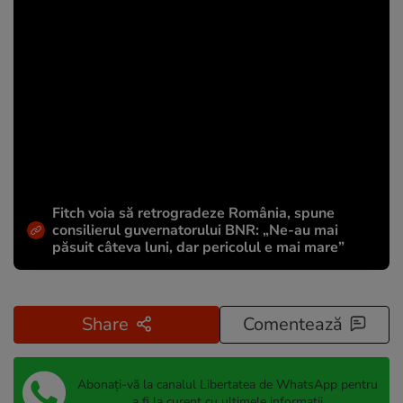
Fitch voia să retrogradeze România, spune
consilierul guvernatorului BNR: „Ne-au mai
păsuit câteva luni, dar pericolul e mai mare”
Share
Comentează
Abonați-vă la canalul Libertatea de WhatsApp pentru
a fi la curent cu ultimele informații