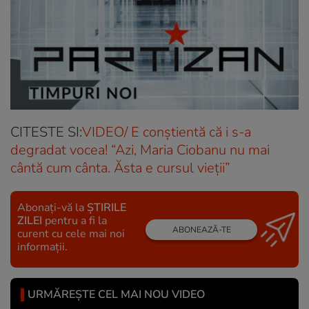
CITESTE SI:
VIDEO/ E conștientă că i s-a
degradat vocea! “Azi, Maria Ciobanu nu mai
cântă cum cânta. Ăsta e cursul vieții”
Abonați-vă la
ȘTIRILE
ZILEI
pentru a fi la
ABONEAZĂ-TE
curent cu cele mai noi
informații.
URMĂREȘTE CEL MAI NOU VIDEO