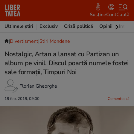
Susține
Cont
Caută
Ultimele știri
Exclusiv
Criză politică
Opinii
Intervi
|
Divertisment
|
Stiri Mondene
Nostalgic, Artan a lansat cu Partizan un
album pe vinil. Discul poartă numele fostei
sale formații, Timpuri Noi
Florian Gheorghe
19 feb. 2019, 09:00
Comentează