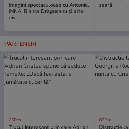
Imagini spectaculoase cu Antonia,
seară
INNA, Bianca Drăgușanu și alte
dive
PARTENERI
GSP.ro
GSP.ro
Trucul interesant prin care Adrian
Distracție l