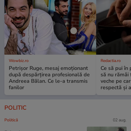
Wowbiz.ro
Redactia.ro
Petrișor Ruge, mesaj emoționant
Ce să pui în 
după despărțirea profesională de
să nu rămâi f
Andreea Bălan. Ce le-a transmis
veche pe car
fanilor
respectă și a
POLITIC
Politică
02 aug.