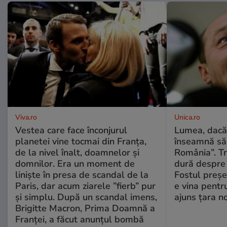
Viva.ro
Unica.ro
Vestea care face înconjurul
Lumea, dacă
planetei vine tocmai din Franța,
înseamnă să f
de la nivel înalt, doamnelor și
România”. Tr
domnilor. Era un moment de
dură despre 
liniște în presa de scandal de la
Fostul preșe
Paris, dar acum ziarele ”fierb” pur
e vina pentru
și simplu. După un scandal imens,
ajuns țara n
Brigitte Macron, Prima Doamnă a
Franței, a făcut anunțul bombă