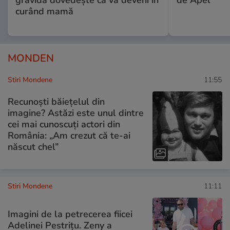
curând mamă
MONDEN
Stiri Mondene
11:55
Recunoști băiețelul din
imagine? Astăzi este unul dintre
cei mai cunoscuți actori din
România: „Am crezut că te-ai
născut chel”
Stiri Mondene
11:11
Imagini de la petrecerea fiicei
Adelinei Pestrițu. Zeny a