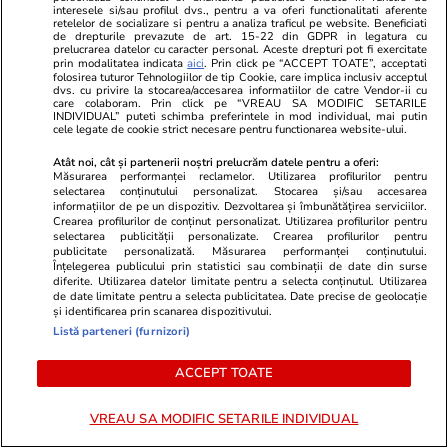
interesele si/sau profilul dvs., pentru a va oferi functionalitati aferente
O familie de români a rămăs fără portofele la
retelelor de socializare si pentru a analiza traficul pe website. Beneficiati
de drepturile prevazute de art. 15-22 din GDPR in legatura cu
doar câteva ore după ce au ajuns în Halkidiki:
prelucrarea datelor cu caracter personal. Aceste drepturi pot fi exercitate
prin modalitatea indicata
aici
. Prin click pe “ACCEPT TOATE”, acceptati
„Pur și simplu mi se tăiară picioarele”
folosirea tuturor Tehnologiilor de tip Cookie, care implica inclusiv acceptul
dvs. cu privire la stocarea/accesarea informatiilor de catre Vendor-ii cu
care colaboram. Prin click pe “VREAU SA MODIFIC SETARILE
INDIVIDUAL” puteti schimba preferintele in mod individual, mai putin
cele legate de cookie strict necesare pentru functionarea website-ului.
Citește mai multe
Atât noi, cât și partenerii noștri prelucrăm datele pentru a oferi:
Măsurarea performanței reclamelor. Utilizarea profilurilor pentru
selectarea conținutului personalizat. Stocarea și/sau accesarea
TRENDING
informațiilor de pe un dispozitiv. Dezvoltarea și îmbunătățirea serviciilor.
Crearea profilurilor de conținut personalizat. Utilizarea profilurilor pentru
selectarea publicității personalizate. Crearea profilurilor pentru
publicitate personalizată. Măsurarea performanței conținutului.
Bani și Afaceri
08:19
Înțelegerea publicului prin statistici sau combinații de date din surse
Radu Miruță spune că proiectul mare care
diferite. Utilizarea datelor limitate pentru a selecta conținutul. Utilizarea
de date limitate pentru a selecta publicitatea. Date precise de geolocație
putea salva Dunărea e blocat într-un sertar de
și identificarea prin scanarea dispozitivului.
Listă parteneri (furnizori)
la Ministerul Transporturilor
ACCEPT TOATE
Știri Locale
07:25
VREAU SA MODIFIC SETARILE INDIVIDUAL
Întreruperi de curent în București, Ilfov și