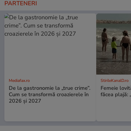
PARTENERI
Mediafax.ro
StirileKanalD.ro
De la gastronomie la „true crime”.
Femeie lovit
Cum se transformă croazierele în
făcea plajă: „
2026 și 2027