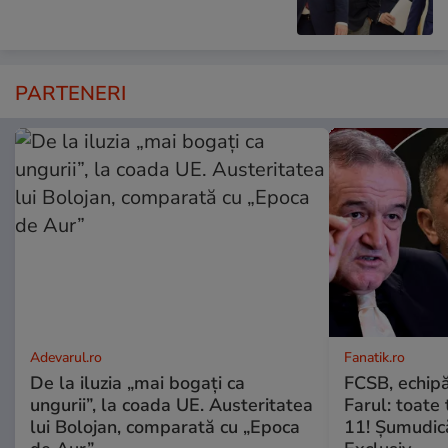
PARTENERI
Adevarul.ro
Fanatik.ro
De la iluzia „mai bogați ca
FCSB, echipă
ungurii”, la coada UE. Austeritatea
Farul: toate 
lui Bolojan, comparată cu „Epoca
11! Șumudică: