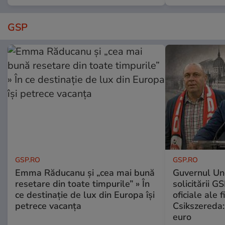
GSP
GSP.RO
GSP.RO
Emma Răducanu și „cea mai bună
Guvernul Ung
resetare din toate timpurile” » În
solicitării G
ce destinație de lux din Europa își
oficiale ale f
petrece vacanța
Csikszereda:
euro