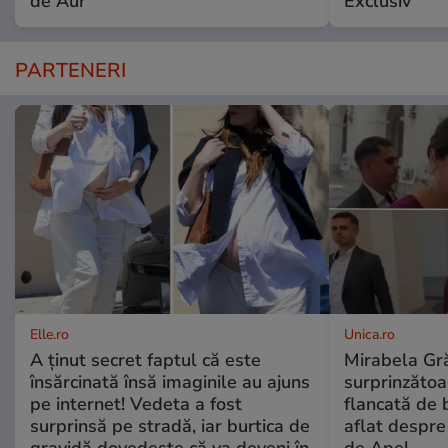
de Aur”
Exclusiv
PARTENERI
Elle.ro
Unica.ro
A ținut secret faptul că este
Mirabela Gră
însărcinată însă imaginile au ajuns
surprinzătoar
pe internet! Vedeta a fost
flancată de 
surprinsă pe stradă, iar burtica de
aflat despre
gravidă dovedește că va deveni în
de Apel