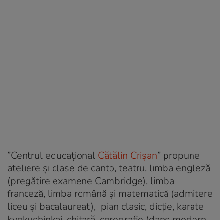
”Centrul educațional
Cătălin Crișan
” propune
ateliere și clase de canto, teatru, limba engleză
(pregătire examene Cambridge), limba
franceză, limba română și matematică (admitere
liceu și bacalaureat), pian clasic, dicție, karate
kyokushinkai, chitară, coregrafie (dans modern