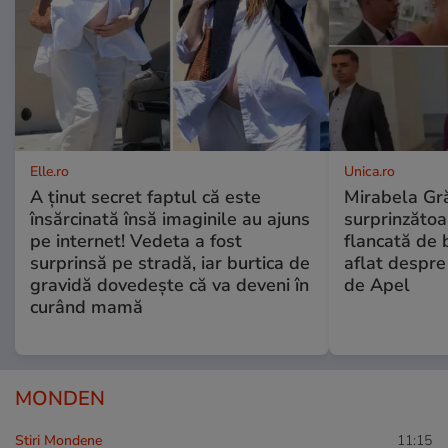
Elle.ro
Unica.ro
A ținut secret faptul că este
Mirabela Gră
însărcinată însă imaginile au ajuns
surprinzătoar
pe internet! Vedeta a fost
flancată de 
surprinsă pe stradă, iar burtica de
aflat despre
gravidă dovedește că va deveni în
de Apel
curând mamă
MONDEN
Stiri Mondene
11:15