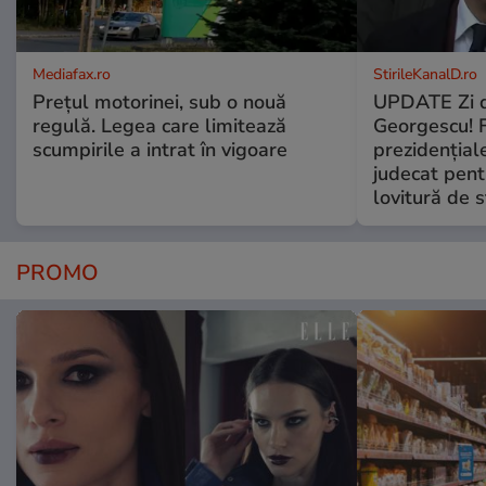
Mediafax.ro
StirileKanalD.ro
Prețul motorinei, sub o nouă
UPDATE Zi d
regulă. Legea care limitează
Georgescu! F
scumpirile a intrat în vigoare
prezidențiale
judecat pent
lovitură de s
PROMO