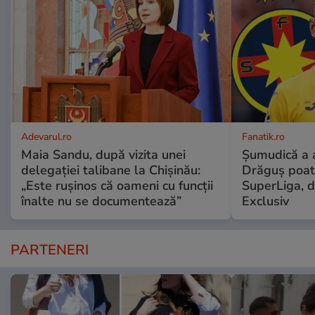
Adevarul.ro
Fanatik.ro
Maia Sandu, după vizita unei
Șumudică a 
delegației talibane la Chișinău:
Drăguș poat
„Este rușinos că oameni cu funcții
SuperLiga, d
înalte nu se documentează”
Exclusiv
PARTENERI