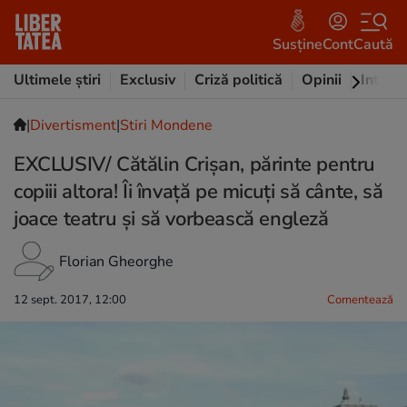
Susține
Cont
Caută
Ultimele știri
Exclusiv
Criză politică
Opinii
Intervi
|
Divertisment
|
Stiri Mondene
EXCLUSIV/ Cătălin Crișan, părinte pentru
copiii altora! Îi învață pe micuți să cânte, să
joace teatru și să vorbească engleză
Florian Gheorghe
12 sept. 2017, 12:00
Comentează