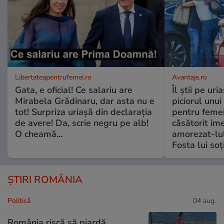
Libertateapentrufemei.ro
Avantaje.ro
Gata, e oficial! Ce salariu are
Îl știi pe ur
Mirabela Grădinaru, dar asta nu e
piciorul unui
tot! Surpriza uriașă din declarația
pentru femei
de avere! Da, scrie negru pe alb!
căsătorit ime
O cheamă…
amorezat-lul
Fosta lui soț
ȘTIRI ROMÂNIA
Politică
04 aug.
România riscă să piardă