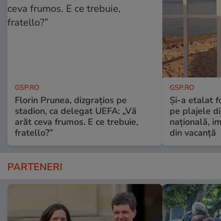
GSP.RO
GSP.RO
Florin Prunea, dizgrațios pe
Și-a etalat 
stadion, ca delegat UEFA: „Vă
pe plajele d
arăt ceva frumos. E ce trebuie,
națională, i
fratello?”
din vacanță
PARTENERI