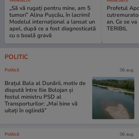
Wowbiz.ro
Redactia.ro
„Să vă rugați pentru mine, am 5
Profetul Apo
tumori” Alina Pușcău, în lacrimi!
cutremuratoa
Modelul internațional a lansat un
an. Ce se v
apel, după ce a fost diagnosticată
TERIBIL
cu o boală gravă
POLITIC
Politică
06 aug.
Brațul Bala al Dunării, motiv de
dispută între Ilie Bolojan și
fostul ministru PSD al
Transporturilor: „Mai bine vă
uitați în oglindă”
Politică
06 aug.