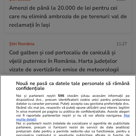
Amenzi de până la 20.000 de lei pentru cei
care nu elimină ambrozia de pe terenuri: val de
reclamații în Iași
Știri România
11:27
Cod galben și cod portocaliu de caniculă și
vijelii puternice în România. Harta județelor
vizate de avertizările emise de meteorologii
ANM
Nouă ne pasă ca datele tale personale să rămână
confidențiale
Noi și partenerii noștri
596
stocăm și/sau accesăm informații pe
Știri România
11:25
dispozitivul dvs., precum identificatorii cookie unici pentru prelucrarea
datelor cu caracter personal. Puteți accepta sau gestiona preferințele dvs.
O elevă din Poiana Stampei va reprezenta
făcând clic mai jos, respectiv vă puteți opune utilizării unui interes legitim
în orice moment pe pagina cu politica de confidențialitate. Aceste alegeri
România la Jocurile Olimpice pentru meserii, la
vor fi raportate partenerilor noștri și nu vă vor afecta navigarea.
Mai
multe detalii
Gastronomie
Noi si partenerii nostri (retelele de socializare si agentiile de publicitate
partenere, precum si furnizorii nostri de servicii de date analitice)
prelucram date pentru a permite website-ului sa functioneze, pentru a
personaliza continutul si anunturile publicitare afisate in functie de