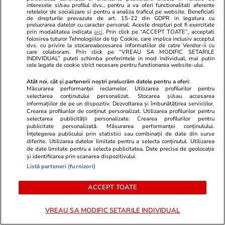
interesele si/sau profilul dvs., pentru a va oferi functionalitati aferente
Citește mai multe
retelelor de socializare si pentru a analiza traficul pe website. Beneficiati
de drepturile prevazute de art. 15-22 din GDPR in legatura cu
prelucrarea datelor cu caracter personal. Aceste drepturi pot fi exercitate
prin modalitatea indicata
aici
. Prin click pe “ACCEPT TOATE”, acceptati
folosirea tuturor Tehnologiilor de tip Cookie, care implica inclusiv acceptul
TRENDING
dvs. cu privire la stocarea/accesarea informatiilor de catre Vendor-ii cu
care colaboram. Prin click pe “VREAU SA MODIFIC SETARILE
INDIVIDUAL” puteti schimba preferintele in mod individual, mai putin
cele legate de cookie strict necesare pentru functionarea website-ului.
Știri România
07:00
Aparatură de bruiaj produsă în China, folosită
Atât noi, cât și partenerii noștri prelucrăm datele pentru a oferi:
Măsurarea performanței reclamelor. Utilizarea profilurilor pentru
în „jaful secolului” de la Timișoara: „Produsele
selectarea conținutului personalizat. Stocarea și/sau accesarea
informațiilor de pe un dispozitiv. Dezvoltarea și îmbunătățirea serviciilor.
noastre sunt cu caracter educațional”
Crearea profilurilor de conținut personalizat. Utilizarea profilurilor pentru
selectarea publicității personalizate. Crearea profilurilor pentru
publicitate personalizată. Măsurarea performanței conținutului.
Înțelegerea publicului prin statistici sau combinații de date din surse
Horoscop
06 aug.
diferite. Utilizarea datelor limitate pentru a selecta conținutul. Utilizarea
de date limitate pentru a selecta publicitatea. Date precise de geolocație
Horoscop 7 august 2026. Leii au ocazia să-și
și identificarea prin scanarea dispozitivului.
testeze tăria de caracter prin reconfigurarea
Listă parteneri (furnizori)
planurilor de viitor la care au lucrat foarte
ACCEPT TOATE
mult
VREAU SA MODIFIC SETARILE INDIVIDUAL