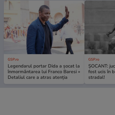
GSP.ro
GSP.ro
Legendarul portar Dida a șocat la
ȘOCANT: jucă
înmormântarea lui Franco Baresi »
fost ucis în 
Detaliul care a atras atenția
stradal!