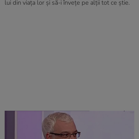
lui din viața lor și să-i învețe pe alții tot ce știe.