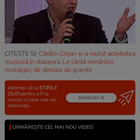
CITESTE SI:
Cătălin Crișan și-a mutat activitatea
muzicală în diaspora. Le cântă românilor
nostalgici, de dincolo de granițe
Abonați-vă la
ȘTIRILE
ZILEI
pentru a fi la
ABONEAZĂ-TE
curent cu cele mai noi
informații.
URMĂREȘTE CEL MAI NOU VIDEO