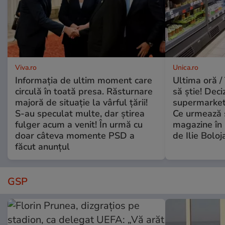
Viva.ro
Unica.ro
Informația de ultim moment care
Ultima oră / 
circulă în toată presa. Răsturnare
să știe! Deci
majoră de situație la vârful țării!
supermarketu
S-au speculat multe, dar știrea
Ce urmează s
fulger acum a venit! În urmă cu
magazine în 
doar câteva momente PSD a
de Ilie Boloj
făcut anunțul
GSP