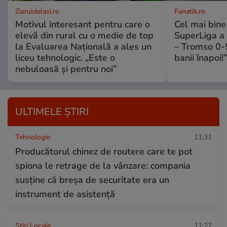
ZiaruldeIasi.ro
Fanatik.ro
Motivul interesant pentru care o
Cel mai bine 
elevă din rural cu o medie de top
SuperLiga a 
la Evaluarea Națională a ales un
– Tromso 0-5
liceu tehnologic. „Este o
banii înapoi!”
nebuloasă și pentru noi”
ULTIMELE ȘTIRI
Tehnologie
11:31
Producătorul chinez de routere care te pot
spiona le retrage de la vânzare: compania
susține că breșa de securitate era un
instrument de asistență
Știri Locale
11:27