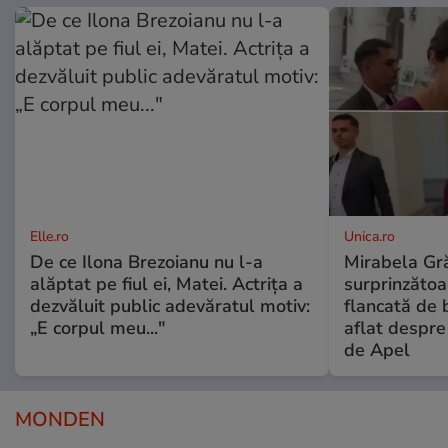
Elle.ro
Unica.ro
De ce Ilona Brezoianu nu l-a
Mirabela Gră
alăptat pe fiul ei, Matei. Actrița a
surprinzătoar
dezvăluit public adevăratul motiv:
flancată de 
„E corpul meu..."
aflat despre
de Apel
MONDEN