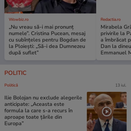
Wowbiz.ro
Redactia.ro
„Nu vreau să-i mai pronunț
Mirabela Gră
numele”. Cristina Pucean, mesaj
privirile la 
cu subînțeles pentru Bogdan de
a îmbrăcat p
la Ploiești: „Să-i dea Dumnezeu
Dan la dineu
după suflet”
Emmanuel M
POLITIC
Politică
13 iul.
Ilie Bolojan nu exclude alegerile
anticipate: „Aceasta este
formula la care s-a recurs în
aproape toate ţările din
Europa”