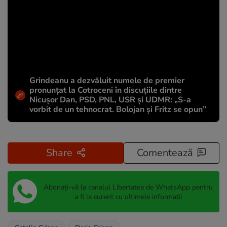
Grindeanu a dezvăluit numele de premier
pronunțat la Cotroceni în discuțiile dintre
Nicușor Dan, PSD, PNL, USR și UDMR: „S-a
vorbit de un tehnocrat. Bolojan și Fritz se opun”
Share
Comentează
Abonați-vă la canalul Libertatea de WhatsApp pentru
a fi la curent cu ultimele informații