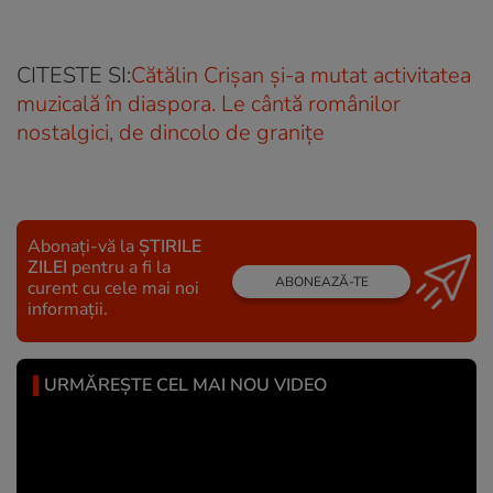
CITESTE SI:
Cătălin Crișan și-a mutat activitatea
muzicală în diaspora. Le cântă românilor
nostalgici, de dincolo de granițe
Abonați-vă la
ȘTIRILE
ZILEI
pentru a fi la
ABONEAZĂ-TE
curent cu cele mai noi
informații.
URMĂREȘTE CEL MAI NOU VIDEO