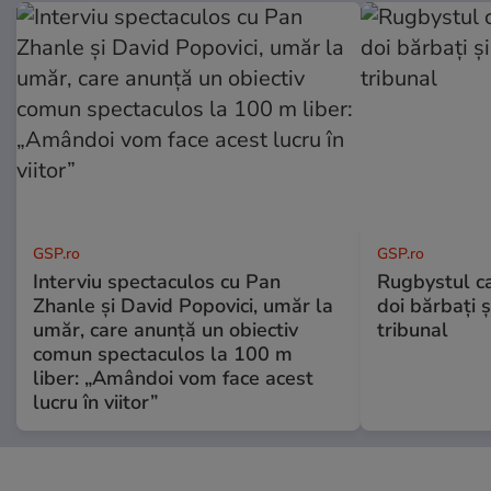
GSP.ro
GSP.ro
Interviu spectaculos cu Pan
Rugbystul ca
Zhanle și David Popovici, umăr la
doi bărbați ș
umăr, care anunță un obiectiv
tribunal
comun spectaculos la 100 m
liber: „Amândoi vom face acest
lucru în viitor”