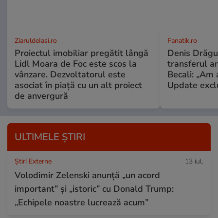
ZiaruldeIasi.ro
Fanatik.ro
Proiectul imobiliar pregătit lângă
Denis Drăguș
Lidl Moara de Foc este scos la
transferul an
vânzare. Dezvoltatorul este
Becali: „Am a
asociat în piață cu un alt proiect
Update excl
de anvergură
ULTIMELE ȘTIRI
Știri Externe
13 iul.
Volodimir Zelenski anunță „un acord
important” și „istoric” cu Donald Trump:
„Echipele noastre lucrează acum”