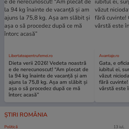
Libertateapentrufemei.ro
Avantaje.ro
Dieta verii 2026! Vedeta noastră
Gata, e ofici
e de nerecunoscut! “Am plecat de
iubitul ei, s
la 94 kg înainte de vacanță și am
văzut nicioda
ajuns la 75,8 kg. Așa am slăbit și
fără cuvinte!
așa o să procedez după ce mă
vârstă este î
întorc acasă”
ȘTIRI ROMÂNIA
Politică
13 iul.