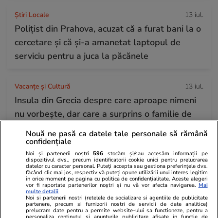
Știri Locale
13 iul.
Polițist din Prahova, acuzat că a furat bani la o
cercetare și că și-a amanetat laptopul de
serviciu pentru a juca la păcănele
Vacanțe și Cultură
13 iul.
Insula din Grecia despre care aproape nimeni
nu vorbește, dar care a surprins o familie de
români: „Am plătit doar 3 euro”
Nouă ne pasă ca datele tale personale să rămână
confidențiale
Noi și partenerii noștri
596
stocăm și/sau accesăm informații pe
Știri Externe
13 iul.
dispozitivul dvs., precum identificatorii cookie unici pentru prelucrarea
datelor cu caracter personal. Puteți accepta sau gestiona preferințele dvs.
Armata americană restabilește blocada
făcând clic mai jos, respectiv vă puteți opune utilizării unui interes legitim
în orice moment pe pagina cu politica de confidențialitate. Aceste alegeri
asupra porturilor iraniene, iar Donald Trump
vor fi raportate partenerilor noștri și nu vă vor afecta navigarea.
Mai
multe detalii
cere taxe de protecție: „20%”
Noi si partenerii nostri (retelele de socializare si agentiile de publicitate
partenere, precum si furnizorii nostri de servicii de date analitice)
prelucram date pentru a permite website-ului sa functioneze, pentru a
personaliza continutul si anunturile publicitare afisate in functie de