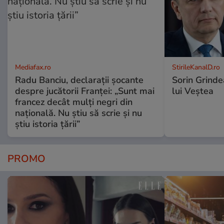
Mediafax.ro
StirileKanalD.ro
Radu Banciu, declarații șocante
Sorin Grinde
despre jucătorii Franței: „Sunt mai
lui Veștea
francez decât mulți negri din
națională. Nu știu să scrie și nu
știu istoria țării”
PROMO