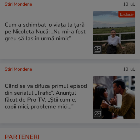
Stiri Mondene
13 iul.
Exclusiv
Cum a schimbat-o viața la țară
pe Nicoleta Nucă: „Nu mi-a fost
greu să las în urmă nimic”
Stiri Mondene
13 iul.
Când se va difuza primul episod
din serialul „Trafic”. Anunțul
făcut de Pro TV. „Știi cum e,
copii mici, probleme mici…”
PARTENERI