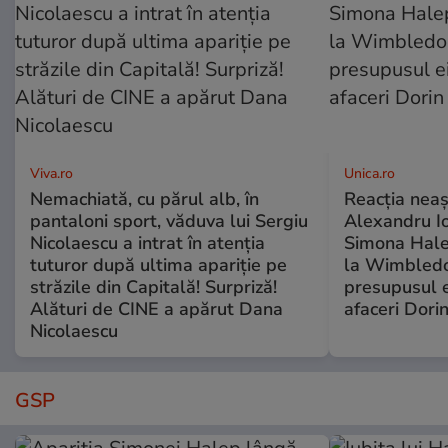
Viva.ro
Unica.ro
Nemachiată, cu părul alb, în
Reacția neaș
pantaloni sport, văduva lui Sergiu
Alexandru Io
Nicolaescu a intrat în atenția
Simona Halep
tuturor după ultima apariție pe
la Wimbledo
străzile din Capitală! Surpriză!
presupusul e
Alături de CINE a apărut Dana
afaceri Dori
Nicolaescu
GSP