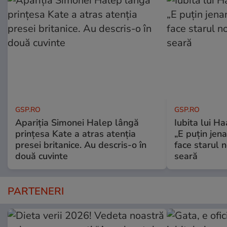
GSP.RO
GSP.RO
Apariția Simonei Halep lângă
Iubita lui Ha
prințesa Kate a atras atenția
„E puțin jen
presei britanice. Au descris-o în
face starul n
două cuvinte
seară
PARTENERI