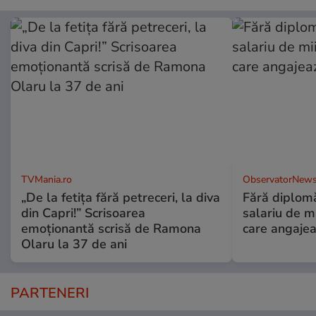
TVMania.ro
ObservatorNews
„De la fetița fără petreceri, la diva
Fără diplomă
din Capri!” Scrisoarea
salariu de mi
emoționantă scrisă de Ramona
care angajea
Olaru la 37 de ani
PARTENERI