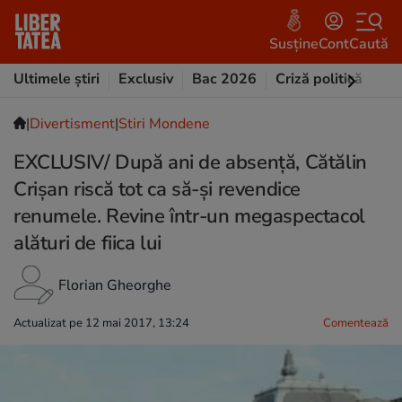
Susține
Cont
Caută
Ultimele știri
Exclusiv
Bac 2026
Criză politică
Opi
|
Divertisment
|
Stiri Mondene
EXCLUSIV/ După ani de absență, Cătălin
Crișan riscă tot ca să-și revendice
renumele. Revine într-un megaspectacol
alături de fiica lui
Florian Gheorghe
Actualizat pe 12 mai 2017, 13:24
Comentează