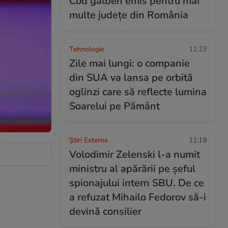
Cod galben emis pentru mai
multe județe din România
Tehnologie
11:23
Zile mai lungi: o companie
din SUA va lansa pe orbită
oglinzi care să reflecte lumina
Soarelui pe Pământ
Știri Externe
11:19
Volodimir Zelenski l-a numit
ministru al apărării pe șeful
spionajului intern SBU. De ce
a refuzat Mihailo Fedorov să-i
devină consilier