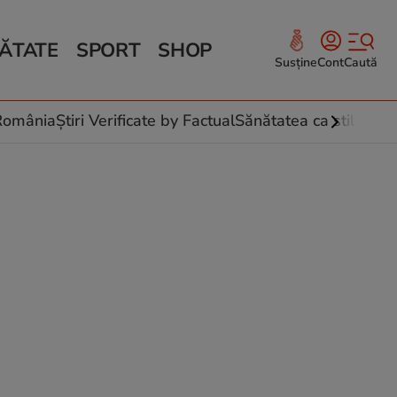
ĂTATE
SPORT
SHOP
Susține
Cont
Caută
Sănătate și Fitness
ce
 culinare
-România
Știri Verificate by Factual
Sănătatea ca stil de vi
 și legume
rea plantelor