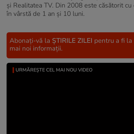
și Realitatea TV. Din 2008 este căsătorit cu
în vârstă de 1 an și 10 luni.
Abonați-vă la
ȘTIRILE ZILEI
pentru a fi la
mai noi informații.
URMĂREȘTE CEL MAI NOU VIDEO