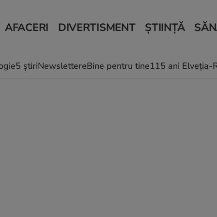
AFACERI
DIVERTISMENT
ȘTIINȚĂ
SĂN
Bani și Afaceri
Monden
Știri Știință
Știri 
Auto
Horoscop
Schimbări climati
Relații
Locuri de muncă
Muzică și Filme
Rețete
ogie
5 știri
Newslettere
Bine pentru tine
115 ani Elveția
Imobiliare.ro
Vacanțe și Cultură
Fructe
eJobs.ro
Îngriji