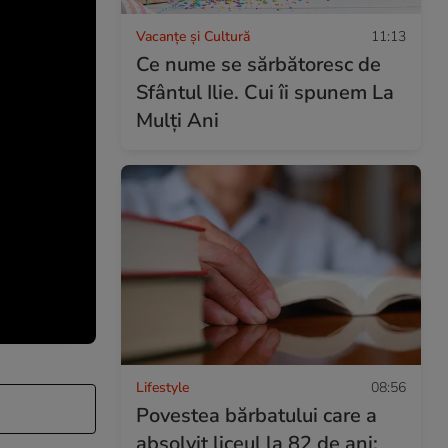
Vacanțe și Cultură
11:13
Ce nume se sărbătoresc de
Sfântul Ilie. Cui îi spunem La
Mulți Ani
Lifestyle
08:56
Povestea bărbatului care a
absolvit liceul la 82 de ani: