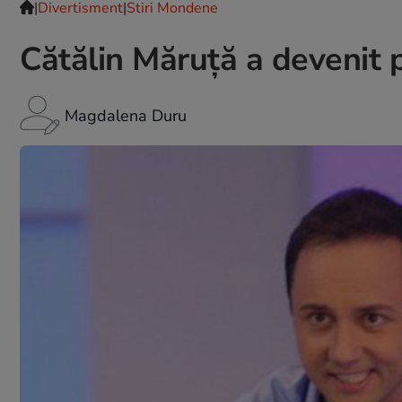
|
Divertisment
|
Stiri Mondene
Cătălin Măruță a devenit 
Magdalena Duru