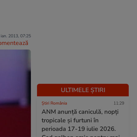
 ian. 2013, 07:25
omentează
ULTIMELE ȘTIRI
Știri România
11:29
ANM anunță caniculă, nopți
tropicale și furtuni în
perioada 17-19 iulie 2026.