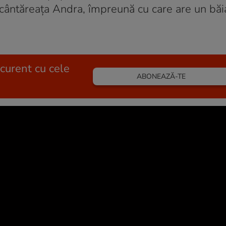
 cântăreața Andra, împreună cu care are un băia
 curent cu cele
ABONEAZĂ-TE