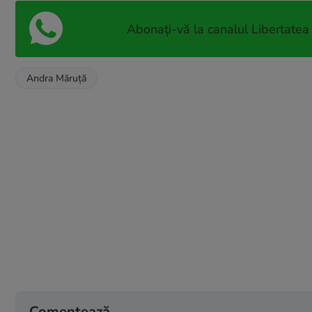
Abonați-vă la canalul Libertatea
Andra Măruță
Comentează