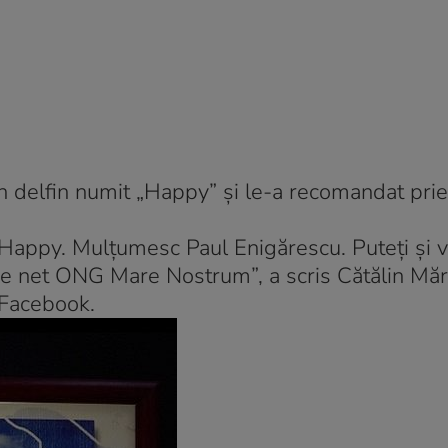
 un delfin numit „Happy” și le-a recomandat prie
 Happy. Mulțumesc Paul Enigărescu. Puteți și v
 pe net ONG Mare Nostrum”, a scris Cătălin Mă
 Facebook.