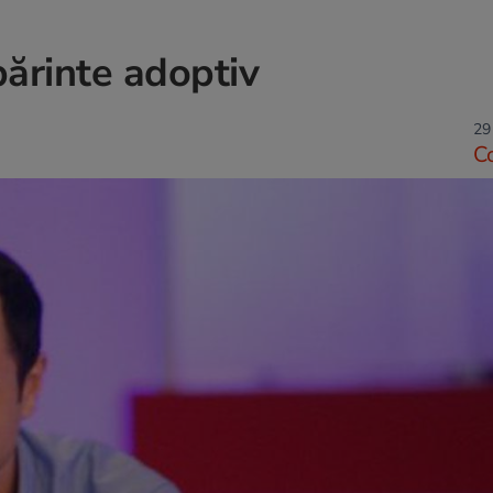
părinte adoptiv
29
C