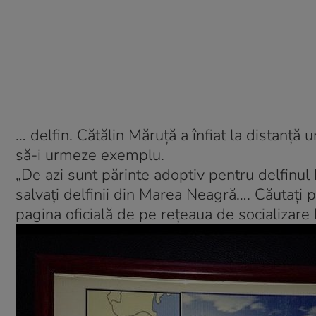
… delfin. Cătălin Măruță a înfiat la distanță
să-i urmeze exemplu.
„De azi sunt părinte adoptiv pentru delfinul
salvați delfinii din Marea Neagră…. Căutați
pagina oficială de pe rețeaua de socializare