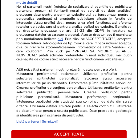
multe detalii
Noi si partenerii nostri (retelele de socializare si agentiile de publicitate
partenere, precum si furnizorii nostri de servicii de date analitice)
prelucram date pentru a permite website-ului sa functioneze, pentru a
personaliza continutul si anunturile publicitare afisate in functie de
interesele si/sau profilul dvs., pentru a va oferi functionalitati aferente
retelelor de socializare si pentru a analiza traficul pe website. Beneficiati
de drepturile prevazute de art. 15-22 din GDPR in legatura cu
prelucrarea datelor cu caracter personal. Aceste drepturi pot fi exercitate
Viva.ro
Unica.ro
prin modalitatea indicata
aici
. Prin click pe “ACCEPT TOATE”, acceptati
folosirea tuturor Tehnologiilor de tip Cookie, care implica inclusiv acceptul
"Nici acum nu îi știu bine. Nu îi știu familia".
Nu și ei! S-au de
dvs. cu privire la stocarea/accesarea informatiilor de catre Vendor-ii cu
A tăcut luni întregi, dar acum Gina Matache a
căsnicie! Cei doi
care colaboram. Prin click pe “VREAU SA MODIFIC SETARILE
spus adevărul despre relația cu ginerele ei,
secret. Nimeni n
INDIVIDUAL” puteti schimba preferintele in mod individual, mai putin
cele legate de cookie strict necesare pentru functionarea website-ului.
Radu Siffr...
motiv al separării
Atât noi, cât și partenerii noștri prelucrăm datele pentru a oferi:
Măsurarea performanței reclamelor. Utilizarea profilurilor pentru
selectarea conținutului personalizat. Stocarea și/sau accesarea
© 2026 Ringier Romania. Toate drepturile rezervate
informațiilor de pe un dispozitiv. Dezvoltarea și îmbunătățirea serviciilor.
Crearea profilurilor de conținut personalizat. Utilizarea profilurilor pentru
selectarea publicității personalizate. Crearea profilurilor pentru
publicitate personalizată. Măsurarea performanței conținutului.
Înțelegerea publicului prin statistici sau combinații de date din surse
diferite. Utilizarea datelor limitate pentru a selecta conținutul. Utilizarea
Actualizare preferințe cookies
de date limitate pentru a selecta publicitatea. Date precise de geolocație
și identificarea prin scanarea dispozitivului.
Listă parteneri (furnizori)
ACCEPT TOATE