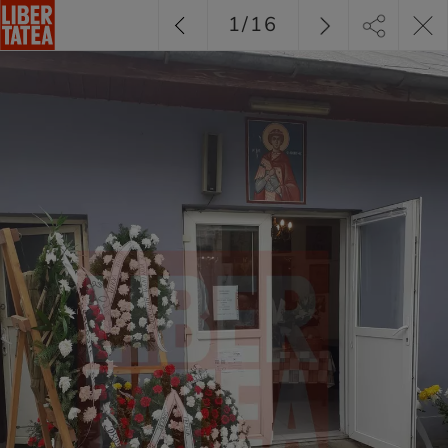
1
/
16