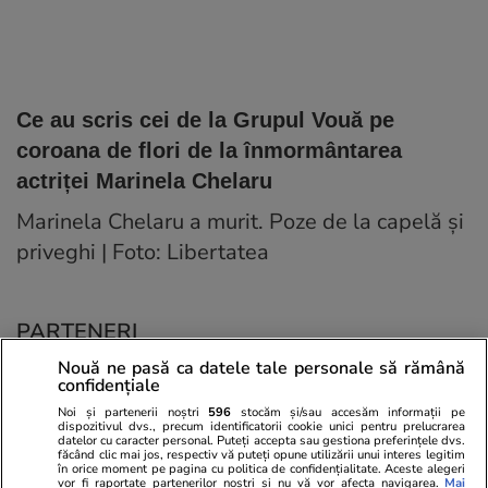
Ce au scris cei de la Grupul Vouă pe
coroana de flori de la înmormântarea
actriței Marinela Chelaru
Marinela Chelaru a murit. Poze de la capelă și
priveghi | Foto: Libertatea
PARTENERI
Nouă ne pasă ca datele tale personale să rămână
confidențiale
Noi și partenerii noștri
596
stocăm și/sau accesăm informații pe
dispozitivul dvs., precum identificatorii cookie unici pentru prelucrarea
datelor cu caracter personal. Puteți accepta sau gestiona preferințele dvs.
făcând clic mai jos, respectiv vă puteți opune utilizării unui interes legitim
în orice moment pe pagina cu politica de confidențialitate. Aceste alegeri
vor fi raportate partenerilor noștri și nu vă vor afecta navigarea.
Mai