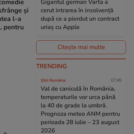
 comedie
Gigantul german Varta a
sfrânge și
cerut intrarea în insolvență
atea l-a
după ce a pierdut un contract
e, pentru
uriaș cu Apple
Citește mai multe
TRENDING
Știri România
07:45
Val de caniculă în România,
temperaturile vor urca până
la 40 de grade la umbră.
Prognoza meteo ANM pentru
perioada 28 iulie – 23 august
2026