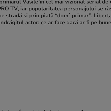
primarul Vasile în cel mai vizionat serial de
 PRO TV, iar popularitatea personajului se ră
 pe stradă și prin piață “domʼ primar”. Libert
ndrăgitul actor: ce ar face dacă ar fi pe bun