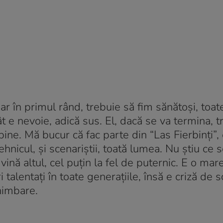
ar în primul rând, trebuie să fim sănătoși, toate
ât e nevoie, adică sus. El, dacă se va termina, t
ne. Mă bucur că fac parte din “Las Fierbinți”, 
 tehnicul, și scenariștii, toată lumea. Nu știu ce 
ină altul, cel puțin la fel de puternic. E o mare
 talentați în toate generațiile, însă e criză de s
himbare.