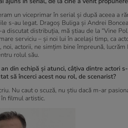
 ajuns în serial, de la cine a venit propuner
 eram un viceprimar în serial și după aceea a r
rile s-au legat. Dragoș Buliga și Andrei Boncea
a discutat distribuția, mă știau de la “Vine Pol
re serviciu – și noi lui în același timp, ca acto
n, noi, actorii, ne simțim bine împreună, lucrăm
ntru rolul său.
n din echipă și atunci, câțiva dintre actori s
at să încerci acest nou rol, de scenarist?
scriu. Nu caut o scuză, nu știu dacă m-ar pasion
n filmul artistic.