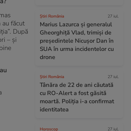
ea?
ămas
Știri România
27 iul.
 au făcut
Marius Lazurca și generalul
iția”. După
Gheorghiță Vlad, trimiși de
ri – și
președintele Nicușor Dan în
 bine
SUA în urma incidentelor cu
drone
-au
Știri România
27 iul.
Tânăra de 22 de ani căutată
a
cu RO-Alert a fost găsită
moartă. Poliția i-a confirmat
identitatea
Horoscop
27 iul.