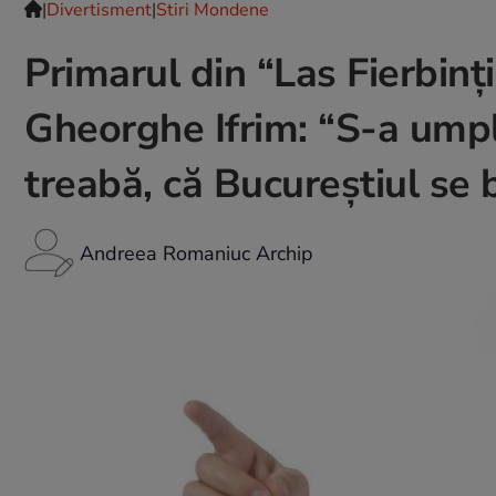
|
Divertisment
|
Stiri Mondene
Primarul din “Las Fierbinți
Gheorghe Ifrim: “S-a umpl
treabă, că Bucureștiul se
Andreea Romaniuc Archip