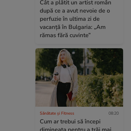
Cât a plătit un artist român
după ce a avut nevoie de o
perfuzie în ultima zi de
vacanță în Bulgaria: „Am
rămas fără cuvinte”
Sănătate și Fitness
08:20
Cum ar trebui să începi
dimineața pentru a trăi mai