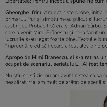
Libertatea: Pentru început, spune-ne cum ai
Gheorghe Ifrim:
Am dat niște probe, inițial
primarul. Pur și simplu m-au plăcut și lucru
castingul. Probabil că era și Adrian Sârbu. S-
care a venit Mimi Brănescu și ne-a făcut un ma
lucrurile s-au legat foarte bine. Textul e bu
împreună, cred că fiecare a fost ales bine pe
Apropo de Mimi Brănescu, el s-a retras un a
ocupat de scenariul serialului… Ai fost tent
Nu știu ce să zic, nu am avut liniștea ca să 
neapărat. Mai am mult de arătat pe scenă și î