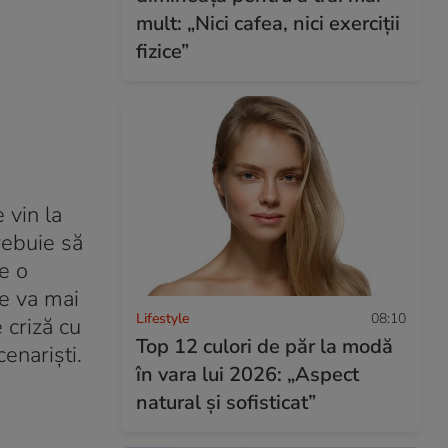
mult: „Nici cafea, nici exerciții
fizice”
 vin la
rebuie să
e o
se va mai
Lifestyle
08:10
 criză cu
Top 12 culori de păr la modă
cenariști.
în vara lui 2026: „Aspect
natural și sofisticat”