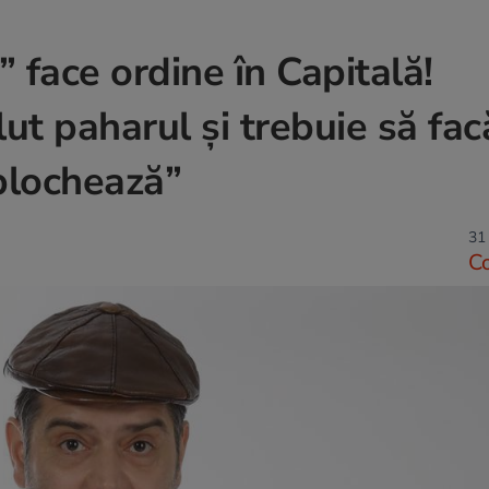
” face ordine în Capitală!
ut paharul și trebuie să fac
 blochează”
31
C