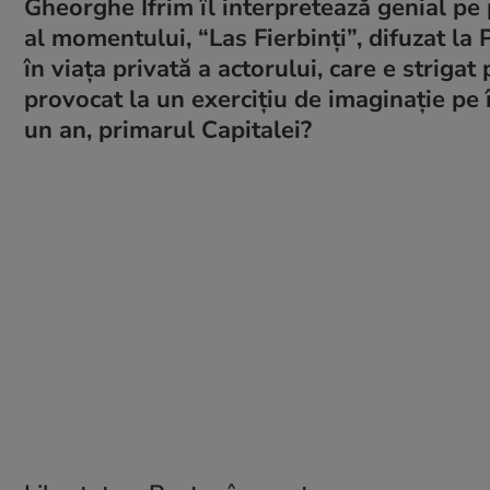
Gheorghe Ifrim îl interpretează genial pe 
al momentului, “Las Fierbinți”, difuzat la
în viața privată a actorului, care e strigat
provocat la un exercițiu de imaginație pe î
un an, primarul Capitalei?