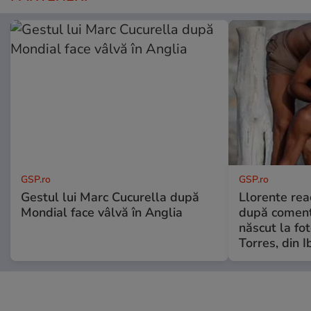
GSP.ro
GSP.ro
Gestul lui Marc Cucurella după
Llorente rea
Mondial face vâlvă în Anglia
după comenta
născut la fot
Torres, din I