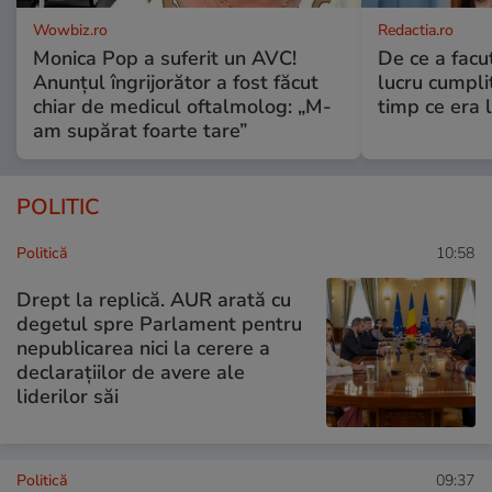
Wowbiz.ro
Redactia.ro
Monica Pop a suferit un AVC!
De ce a fac
Anunțul îngrijorător a fost făcut
lucru cumplit
chiar de medicul oftalmolog: „M-
timp ce era 
am supărat foarte tare”
POLITIC
Politică
10:58
Drept la replică. AUR arată cu
degetul spre Parlament pentru
nepublicarea nici la cerere a
declarațiilor de avere ale
liderilor săi
Politică
09:37