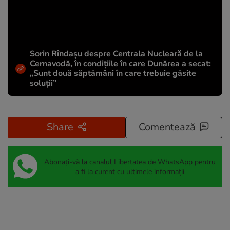
Sorin Rîndașu despre Centrala Nucleară de la
Cernavodă, în condițiile în care Dunărea a secat:
„Sunt două săptămâni în care trebuie găsite
soluții”
Share
Comentează
Abonați-vă la canalul Libertatea de WhatsApp pentru
a fi la curent cu ultimele informații