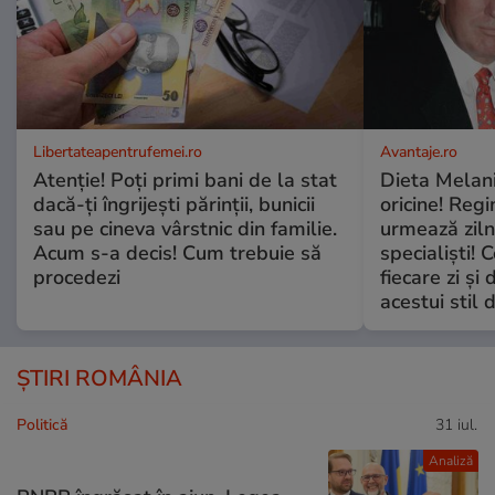
Libertateapentrufemei.ro
Avantaje.ro
Atenție! Poți primi bani de la stat
Dieta Melan
dacă-ți îngrijești părinții, bunicii
oricine! Regi
sau pe cineva vârstnic din familie.
urmează zilni
Acum s-a decis! Cum trebuie să
specialiști! 
procedezi
fiecare zi și 
acestui stil 
ȘTIRI ROMÂNIA
Politică
31 iul.
Analiză