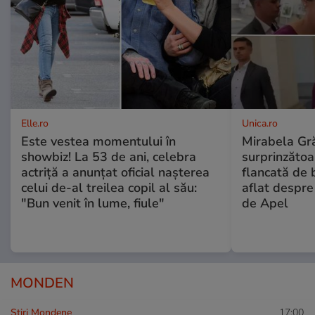
Elle.ro
Unica.ro
Este vestea momentului în
Mirabela Gră
showbiz! La 53 de ani, celebra
surprinzătoar
actriță a anunțat oficial nașterea
flancată de 
celui de-al treilea copil al său:
aflat despre
"Bun venit în lume, fiule"
de Apel
MONDEN
Stiri Mondene
17:00