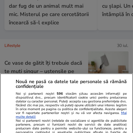
dar fug de un animal mult mai
cu șlapi. Un
mic. Misterul pe care cercetătorii
întâmplă în 
încearcă să-l explice
Lifestyle
30 iul.
Ce vase de gătit îți trebuie dacă
te muți singur – ustensile pe
care trebuie să le ai în bucătărie
Nouă ne pasă ca datele tale personale să rămână
confidențiale
Noi și partenerii noștri
596
stocăm și/sau accesăm informații pe
dispozitivul dvs., precum identificatorii cookie unici pentru prelucrarea
datelor cu caracter personal. Puteți accepta sau gestiona preferințele dvs.
făcând clic mai jos, respectiv vă puteți opune utilizării unui interes legitim
Lifestyle
31 iul.
în orice moment pe pagina cu politica de confidențialitate. Aceste alegeri
vor fi raportate partenerilor noștri și nu vă vor afecta navigarea.
Mai
multe detalii
Noi si partenerii nostri (retelele de socializare si agentiile de publicitate
partenere, precum si furnizorii nostri de servicii de date analitice)
Ulei de perilla – ce este și ce
prelucram date pentru a permite website-ului sa functioneze, pentru a
personaliza continutul si anunturile publicitare afisate in functie de