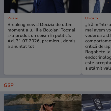
Viva.ro
Unica.ro
Breaking news! Decizia de ultim
„Trăim într-
moment a lui Ilie Bolojan! Tocmai
mai avem vo
s-a produs un seism în politică.
vederea astf
Azi, 31.07.2026, premierul demis
comportamen
a anunțat tot
critică derap
Rogobete la
endocrinolog
este accepta
a stârnit valu
GSP