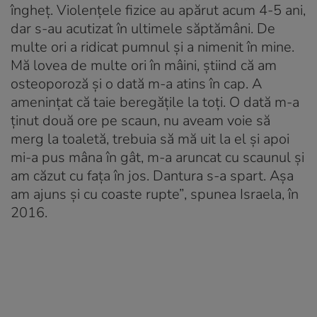
îngheţ. Violenţele fizice au apărut acum 4-5 ani,
dar s-au acutizat în ultimele săptămâni. De
multe ori a ridicat pumnul şi a nimenit în mine.
Mă lovea de multe ori în mâini, ştiind că am
osteoporoză şi o dată m-a atins în cap. A
ameninţat că taie beregăţile la toţi. O dată m-a
ţinut două ore pe scaun, nu aveam voie să
merg la toaletă, trebuia să mă uit la el şi apoi
mi-a pus mâna în gât, m-a aruncat cu scaunul şi
am căzut cu faţa în jos. Dantura s-a spart. Aşa
am ajuns şi cu coaste rupte”
, spunea Israela, în
2016.