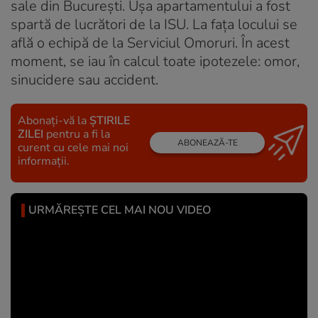
sale din Bucureşti. Uşa apartamentului a fost
spartă de lucrători de la ISU. La faţa locului se
află o echipă de la Serviciul Omoruri. În acest
moment, se iau în calcul toate ipotezele: omor,
sinucidere sau accident.
Abonați-vă la
ȘTIRILE
ZILEI
pentru a fi la
ABONEAZĂ-TE
curent cu cele mai noi
informații.
URMĂREȘTE CEL MAI NOU VIDEO