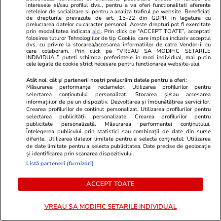
beneficii are
interesele si/sau profilul dvs., pentru a va oferi functionalitati aferente
retelelor de socializare si pentru a analiza traficul pe website. Beneficiati
de drepturile prevazute de art. 15-22 din GDPR in legatura cu
prelucrarea datelor cu caracter personal. Aceste drepturi pot fi exercitate
prin modalitatea indicata
aici
. Prin click pe “ACCEPT TOATE”, acceptati
folosirea tuturor Tehnologiilor de tip Cookie, care implica inclusiv acceptul
dvs. cu privire la stocarea/accesarea informatiilor de catre Vendor-ii cu
care colaboram. Prin click pe “VREAU SA MODIFIC SETARILE
INDIVIDUAL” puteti schimba preferintele in mod individual, mai putin
Lifestyle
31 iul.
cele legate de cookie strict necesare pentru functionarea website-ului.
Atât noi, cât și partenerii noștri prelucrăm datele pentru a oferi:
Măsurarea performanței reclamelor. Utilizarea profilurilor pentru
Cum poate fi consumat
selectarea conținutului personalizat. Stocarea și/sau accesarea
informațiilor de pe un dispozitiv. Dezvoltarea și îmbunătățirea serviciilor.
ghimbirul
Crearea profilurilor de conținut personalizat. Utilizarea profilurilor pentru
selectarea publicității personalizate. Crearea profilurilor pentru
publicitate personalizată. Măsurarea performanței conținutului.
Înțelegerea publicului prin statistici sau combinații de date din surse
diferite. Utilizarea datelor limitate pentru a selecta conținutul. Utilizarea
de date limitate pentru a selecta publicitatea. Date precise de geolocație
și identificarea prin scanarea dispozitivului.
Lifestyle
29 iul.
Listă parteneri (furnizori)
ACCEPT TOATE
De ce să nu arunci semințele de
la pepenele roșu – ce beneficii
VREAU SA MODIFIC SETARILE INDIVIDUAL
au