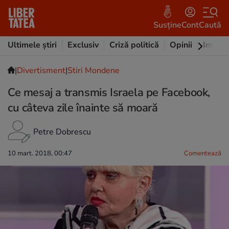
Susține
Cont
Caută
Ultimele știri
Exclusiv
Criză politică
Opinii
Intervi
|
Divertisment
|
Stiri Mondene
Ce mesaj a transmis Israela pe Facebook,
cu câteva zile înainte să moară
Petre Dobrescu
10 mart. 2018, 00:47
Comentează