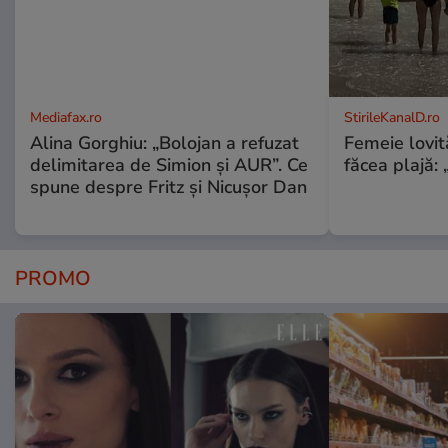
Mediafax.ro
StirileKanalD.ro
Alina Gorghiu: „Bolojan a refuzat
Femeie lovit
delimitarea de Simion și AUR”. Ce
făcea plajă: „
spune despre Fritz și Nicușor Dan
PROMO