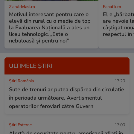
ZiaruldeIasi.ro
Fanatik.ro
Motivul interesant pentru care o
El e „bărbatu
elevă din rural cu o medie de top
are nevoie l
la Evaluarea Națională a ales un
câștigat nou
liceu tehnologic. „Este o
respectul în 
nebuloasă și pentru noi”
ULTIMELE ȘTIRI
Știri România
17:20
Sute de trenuri ar putea dispărea din circulație
în perioada următoare. Avertismentul
operatorilor feroviari către Guvern
Știri Externe
17:00
Alertă de securitate pentru americanii aflați în