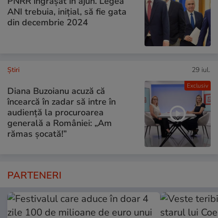
PNRR îngrășat în ajun. Legea
ANI trebuia, inițial, să fie gata
din decembrie 2024
Ştiri
29 iul.
Exclusiv
Diana Buzoianu acuză că
încearcă în zadar să intre în
audiență la procuroarea
generală a României: „Am
rămas șocată!”
PARTENERI