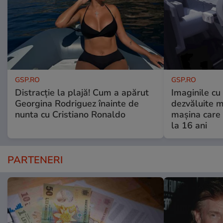
GSP.RO
GSP.RO
Distracție la plajă! Cum a apărut
Imaginile cu
Georgina Rodriguez înainte de
dezvăluite m
nunta cu Cristiano Ronaldo
mașina care 
la 16 ani
PARTENERI