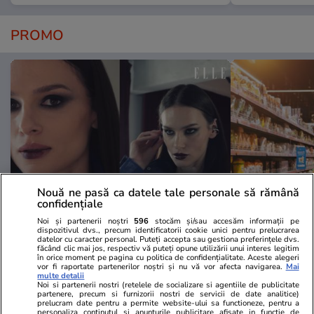
PROMO
Nouă ne pasă ca datele tale personale să rămână
confidențiale
Advertorial
Advertorial
Noi și partenerii noștri
596
stocăm și/sau accesăm informații pe
dispozitivul dvs., precum identificatorii cookie unici pentru prelucrarea
Smart is the new chic: Cum ne
Înscrie-te ac
datelor cu caracter personal. Puteți accepta sau gestiona preferințele dvs.
făcând clic mai jos, respectiv vă puteți opune utilizării unui interes legitim
ajută tehnologia să ne reinventăm
voucher de 5
în orice moment pe pagina cu politica de confidențialitate. Aceste alegeri
vor fi raportate partenerilor noștri și nu vă vor afecta navigarea.
Mai
multe detalii
Noi si partenerii nostri (retelele de socializare si agentiile de publicitate
partenere, precum si furnizorii nostri de servicii de date analitice)
PARTENERI
prelucram date pentru a permite website-ului sa functioneze, pentru a
personaliza continutul si anunturile publicitare afisate in functie de