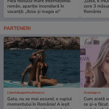
Fiica fostului mare internațional
„Gata, e IN
român, apariție incendiară în
cere 3 măsu
vacanță: „Ibiza și magia ei”
România
PARTENERI
Libertateapentrufemei.ro
Avantaje.ro
Gata, nu se mai ascund, e cuplul
Cum arată v
momentului în România! A ieșit
ce și-a făcut