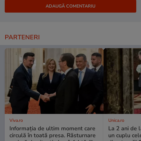
PARTENERI
Viva.ro
Unica.ro
Informația de ultim moment care
La 2 ani de 
circulă în toată presa. Răsturnare
un cuplu ce