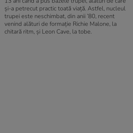
13 ani când a pus bazele trupei, alături de care
și-a petrecut practic toată viață. Astfel, nucleul
trupei este neschimbat, din anii ’80, recent
venind alături de formație Richie Malone, la
chitară ritm, și Leon Cave, la tobe.