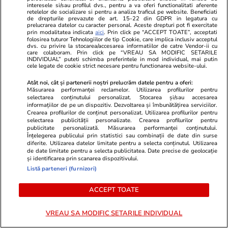
interesele si/sau profilul dvs., pentru a va oferi functionalitati aferente
retelelor de socializare si pentru a analiza traficul pe website. Beneficiati
de drepturile prevazute de art. 15-22 din GDPR in legatura cu
prelucrarea datelor cu caracter personal. Aceste drepturi pot fi exercitate
prin modalitatea indicata
aici
. Prin click pe “ACCEPT TOATE”, acceptati
folosirea tuturor Tehnologiilor de tip Cookie, care implica inclusiv acceptul
dvs. cu privire la stocarea/accesarea informatiilor de catre Vendor-ii cu
care colaboram. Prin click pe “VREAU SA MODIFIC SETARILE
INDIVIDUAL” puteti schimba preferintele in mod individual, mai putin
cele legate de cookie strict necesare pentru functionarea website-ului.
Atât noi, cât și partenerii noștri prelucrăm datele pentru a oferi:
Măsurarea performanței reclamelor. Utilizarea profilurilor pentru
selectarea conținutului personalizat. Stocarea și/sau accesarea
informațiilor de pe un dispozitiv. Dezvoltarea și îmbunătățirea serviciilor.
Crearea profilurilor de conținut personalizat. Utilizarea profilurilor pentru
selectarea publicității personalizate. Crearea profilurilor pentru
Wowbiz.ro
Redactia.ro
publicitate personalizată. Măsurarea performanței conținutului.
Înțelegerea publicului prin statistici sau combinații de date din surse
Detalii halucinante în cazul
Profetul Apo
diferite. Utilizarea datelor limitate pentru a selecta conținutul. Utilizarea
bărbatului găsit îngropat într-o
cutremuratoa
de date limitate pentru a selecta publicitatea. Date precise de geolocație
și identificarea prin scanarea dispozitivului.
curte din Botoșani! Marinel a fost
an. Ce se v
Listă parteneri (furnizori)
înjunghiat în inimă, iar concubina
TERIBIL
lui se numără printre suspecți
ACCEPT TOATE
VREAU SA MODIFIC SETARILE INDIVIDUAL
POLITIC