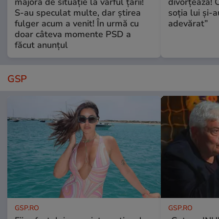
majoră de situație la vârful țării!
divorțează! C
S-au speculat multe, dar știrea
soția lui și-
fulger acum a venit! În urmă cu
adevărat”
doar câteva momente PSD a
făcut anunțul
GSP
GSP.RO
GSP.RO