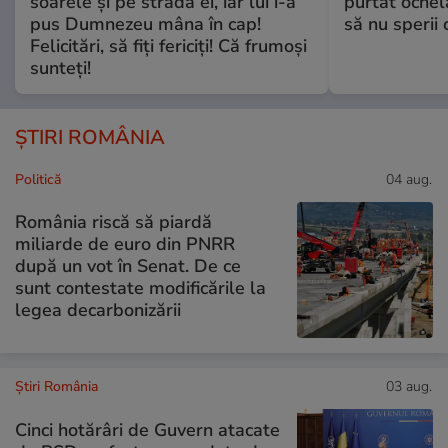
soarele și pe strada ei, iar lui i-a
purtat ochel
pus Dumnezeu mâna în cap!
să nu sperii c
Felicitări, să fiți fericiți! Că frumoși
sunteți!
ȘTIRI ROMÂNIA
Politică
04 aug.
România riscă să piardă
miliarde de euro din PNRR
după un vot în Senat. De ce
sunt contestate modificările la
legea decarbonizării
Știri România
03 aug.
Cinci hotărâri de Guvern atacate