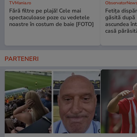
TVMania.ro
ObservatorNews
Fără filtre pe plajă! Cele mai
Fetiţa dispă
spectaculoase poze cu vedetele
găsită după 
noastre în costum de baie [FOTO]
ascundea înt
casă părăsit
PARTENERI