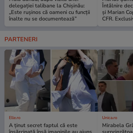
delegației talibane la Chișinău:
Întâlnire de
„Este rușinos că oameni cu funcții
şi Marian Co
înalte nu se documentează”
CFR. Exclusi
PARTENERI
Elle.ro
Unica.ro
A ținut secret faptul că este
Mirabela Gră
însărcinată însă imaginile au ajuns
surprinzătoar