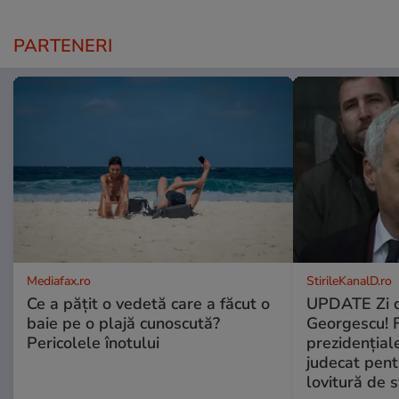
PARTENERI
Mediafax.ro
StirileKanalD.ro
Ce a pățit o vedetă care a făcut o
UPDATE Zi d
baie pe o plajă cunoscută?
Georgescu! F
Pericolele înotului
prezidențiale
judecat pent
lovitură de s