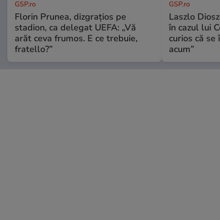
GSP.ro
GSP.ro
Florin Prunea, dizgrațios pe
Laszlo Diosz
stadion, ca delegat UEFA: „Vă
în cazul lui 
arăt ceva frumos. E ce trebuie,
curios că se
fratello?”
acum”