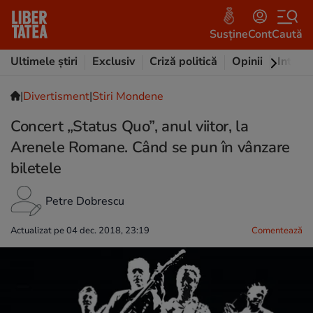
Susține
Cont
Caută
Ultimele știri
Exclusiv
Criză politică
Opinii
Intervi
|
Divertisment
|
Stiri Mondene
Concert „Status Quo”, anul viitor, la
Arenele Romane. Când se pun în vânzare
biletele
Petre Dobrescu
Actualizat pe 04 dec. 2018, 23:19
Comentează