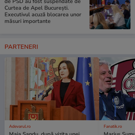
de PSD au fost suspendate de
Curtea de Apel București.
Executivul acuză blocarea unor
măsuri importante
PARTENERI
Adevarul.ro
Fanatik.ro
Maia Sandu, după vizita unei
Marius Şumud