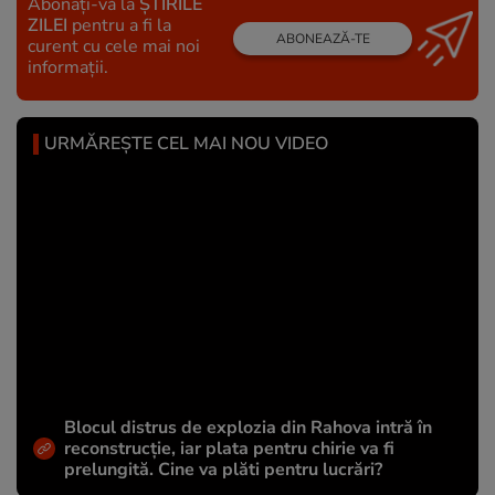
Abonați-vă la
ȘTIRILE
ZILEI
pentru a fi la
ABONEAZĂ-TE
curent cu cele mai noi
informații.
URMĂREȘTE CEL MAI NOU VIDEO
Blocul distrus de explozia din Rahova intră în
reconstrucție, iar plata pentru chirie va fi
prelungită. Cine va plăti pentru lucrări?