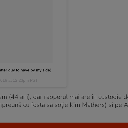
etter guy to have by my side)
2016 at 12:23pm PST
nem (44 ani), dar rapperul mai are în custodie d
preună cu fosta sa soție Kim Mathers) și pe A