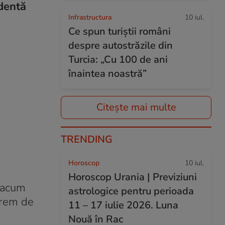
dentă
Infrastructura
10 iul.
Ce spun turiștii români
despre autostrăzile din
Turcia: „Cu 100 de ani
înaintea noastră”
Citește mai multe
TRENDING
Horoscop
10 iul.
Horoscop Urania | Previziuni
e acum
astrologice pentru perioada
xtrem de
11 – 17 iulie 2026. Luna
Nouă în Rac