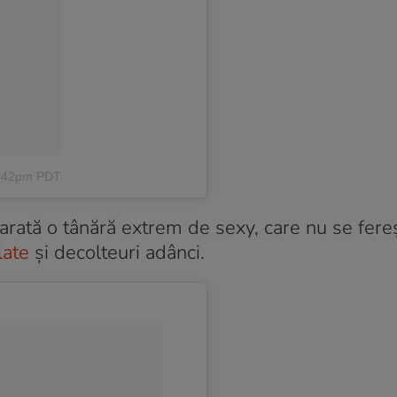
5:42pm PDT
arată o tânără extrem de sexy, care nu se fereș
late
și decolteuri adânci.