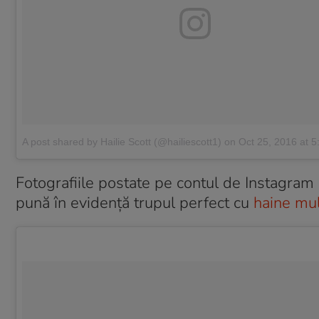
A post shared by Hailie Scott (@hailiescott1)
on
Oct 25, 2016 at 
Fotografiile postate pe contul de Instagram 
pună în evidență trupul perfect cu
haine mu