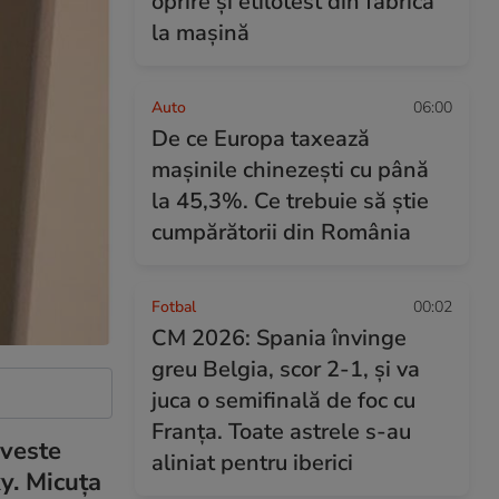
oprire și etilotest din fabrică
la mașină
Auto
06:00
De ce Europa taxează
mașinile chinezești cu până
la 45,3%. Ce trebuie să știe
cumpărătorii din România
Fotbal
00:02
CM 2026: Spania învinge
greu Belgia, scor 2-1, și va
juca o semifinală de foc cu
Franța. Toate astrele s-au
 veste
aliniat pentru iberici
y. Micuța