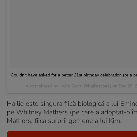
Couldn't have asked for a better 21st birthday celebration (or a b
A post shared by Hailie Scott (@hailiescott1) on
Dec 28, 
Hailie este singura fiică biologică a lui Emi
pe Whitney Mathers (pe care a adoptat-o îm
Mathers, fiica surorii gemene a lui Kim.