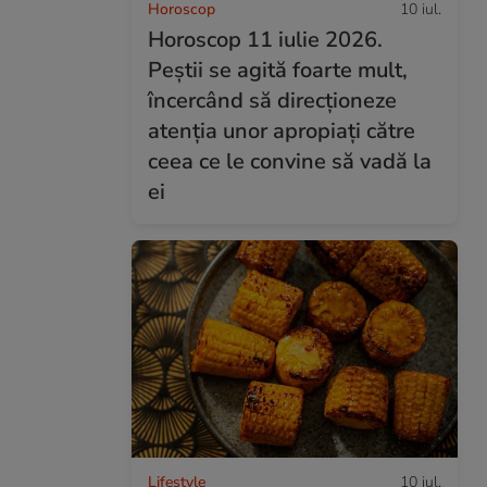
Horoscop
10 iul.
Horoscop 11 iulie 2026.
Peștii se agită foarte mult,
încercând să direcționeze
atenția unor apropiați către
ceea ce le convine să vadă la
ei
Lifestyle
10 iul.