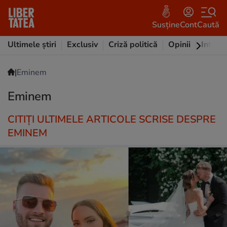
Susține
Cont
Caută
Ultimele știri
Exclusiv
Criză politică
Opinii
Intervi
|
Eminem
Eminem
CITIȚI ULTIMELE ARTICOLE SCRISE DESPRE
EMINEM