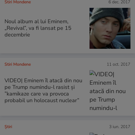
Stiri Mondene
6 dec. 2017
Noul album al lui Eminem,
„Revival”, va fi lansat pe 15
decembrie
Stiri Mondene
11 oct. 2017
VIDEO| Eminem îl atacă din nou
pe Trump numindu-l rasist și
”kamikaze care va provoca
probabil un holocaust nuclear”
Ştiri
3 iun. 2017