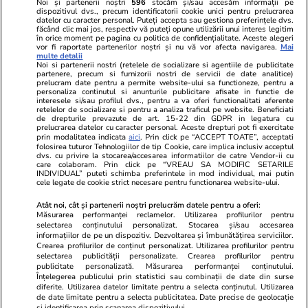
Noi și partenerii noștri
596
stocăm și/sau accesăm informații pe
dispozitivul dvs., precum identificatorii cookie unici pentru prelucrarea
datelor cu caracter personal. Puteți accepta sau gestiona preferințele dvs.
Ringier România
făcând clic mai jos, respectiv vă puteți opune utilizării unui interes legitim
în orice moment pe pagina cu politica de confidențialitate. Aceste alegeri
vor fi raportate partenerilor noștri și nu vă vor afecta navigarea.
Mai
Libertatea pentru
ELLE
Locuri de muncă
multe detalii
femei
Noi si partenerii nostri (retelele de socializare si agentiile de publicitate
Gazeta Sporturilor
Imobiliare.ro
partenere, precum si furnizorii nostri de servicii de date analitice)
Unica.ro
prelucram date pentru a permite website-ului sa functioneze, pentru a
Stiri mondene
Jobradar24
personaliza continutul si anunturile publicitare afisate in functie de
Program TV
Calculator sarcina
Imoradar24
interesele si/sau profilul dvs., pentru a va oferi functionalitati aferente
retelelor de socializare si pentru a analiza traficul pe website. Beneficiati
Avantaje
Ajută Copiii
Colecții Libertatea
de drepturile prevazute de art. 15-22 din GDPR in legatura cu
prelucrarea datelor cu caracter personal. Aceste drepturi pot fi exercitate
prin modalitatea indicata
aici
. Prin click pe “ACCEPT TOATE”, acceptati
Pariază responsabil! Decizia ONJN nr. 821/25.09.2025.
folosirea tuturor Tehnologiilor de tip Cookie, care implica inclusiv acceptul
dvs. cu privire la stocarea/accesarea informatiilor de catre Vendor-ii cu
Jocurile de noroc sunt interzise minorilor.
care colaboram. Prin click pe “VREAU SA MODIFIC SETARILE
INDIVIDUAL” puteti schimba preferintele in mod individual, mai putin
cele legate de cookie strict necesare pentru functionarea website-ului.
© 2026 Ringier Romania. Toate drepturile rezervate
Atât noi, cât și partenerii noștri prelucrăm datele pentru a oferi:
Măsurarea performanței reclamelor. Utilizarea profilurilor pentru
selectarea conținutului personalizat. Stocarea și/sau accesarea
informațiilor de pe un dispozitiv. Dezvoltarea și îmbunătățirea serviciilor.
Crearea profilurilor de conținut personalizat. Utilizarea profilurilor pentru
Actualizare preferințe cookies
selectarea publicității personalizate. Crearea profilurilor pentru
publicitate personalizată. Măsurarea performanței conținutului.
Înțelegerea publicului prin statistici sau combinații de date din surse
diferite. Utilizarea datelor limitate pentru a selecta conținutul. Utilizarea
de date limitate pentru a selecta publicitatea. Date precise de geolocație
și identificarea prin scanarea dispozitivului.