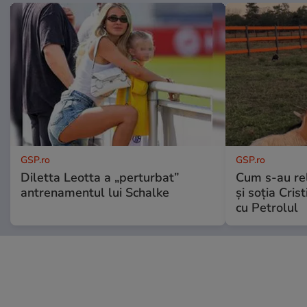
GSP.ro
GSP.ro
Diletta Leotta a „perturbat”
Cum s-au re
antrenamentul lui Schalke
și soția Cris
cu Petrolul