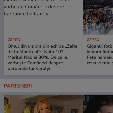
GSP.RO
GSP.RO
Omul din umbră din echipa „Zeiței
Giganții fotb
de la Montreal”: „Nota 10?
înmormântare
Meritul Nadiei 80%. De ce nu
Fețe nemaivă
vorbește Comăneci despre
ceva vreme ș
barbariile lui Karolyi
PARTENERI