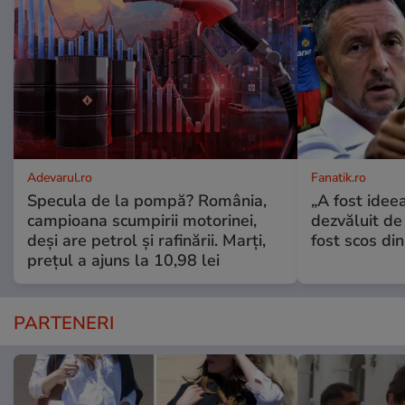
Adevarul.ro
Fanatik.ro
Specula de la pompă? România,
„A fost ideea
campioana scumpirii motorinei,
dezvăluit de
deși are petrol și rafinării. Marți,
fost scos din
prețul a ajuns la 10,98 lei
PARTENERI