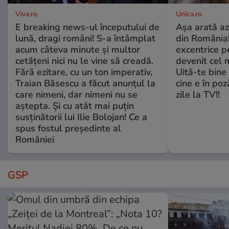
Viva.ro
Unica.ro
E breaking news-ul începutului de
Așa arată az
lună, dragi români! S-a întâmplat
din România!
acum câteva minute și multor
excentrice pe
cetățeni nici nu le vine să creadă.
devenit cel 
Fără ezitare, cu un ton imperativ,
Uită-te bine 
Traian Băsescu a făcut anunțul la
cine e în poz
care nimeni, dar nimeni nu se
zile la TV!!
aștepta. Și cu atât mai puțin
susținătorii lui Ilie Bolojan! Ce a
spus fostul președinte al
României
GSP