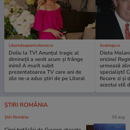
Libertateapentrufemei.ro
Avantaje.ro
Doliu la TV! Anunțul tragic al
Dieta Melan
dimineții a venit acum și frânge
oricine! Regi
inimi! A murit subit
urmează zilni
prezentatoarea TV care ani de
specialiști! 
zile ne-a adus știri de pe Litoral
fiecare zi și 
acestui stil 
ȘTIRI ROMÂNIA
Știri România
03 aug.
Cinci hotărâri de Guvern atacate