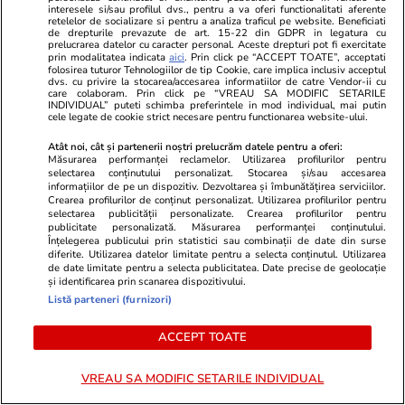
interesele si/sau profilul dvs., pentru a va oferi functionalitati aferente
Combinaţii răcoritoare de apă
retelelor de socializare si pentru a analiza traficul pe website. Beneficiati
de drepturile prevazute de art. 15-22 din GDPR in legatura cu
cu fructe şi plante aromatice
prelucrarea datelor cu caracter personal. Aceste drepturi pot fi exercitate
prin modalitatea indicata
aici
. Prin click pe “ACCEPT TOATE”, acceptati
pentru vară
folosirea tuturor Tehnologiilor de tip Cookie, care implica inclusiv acceptul
dvs. cu privire la stocarea/accesarea informatiilor de catre Vendor-ii cu
care colaboram. Prin click pe “VREAU SA MODIFIC SETARILE
INDIVIDUAL” puteti schimba preferintele in mod individual, mai putin
cele legate de cookie strict necesare pentru functionarea website-ului.
Atât noi, cât și partenerii noștri prelucrăm datele pentru a oferi:
Lifestyle
01 aug.
Măsurarea performanței reclamelor. Utilizarea profilurilor pentru
selectarea conținutului personalizat. Stocarea și/sau accesarea
informațiilor de pe un dispozitiv. Dezvoltarea și îmbunătățirea serviciilor.
Crearea profilurilor de conținut personalizat. Utilizarea profilurilor pentru
selectarea publicității personalizate. Crearea profilurilor pentru
Cum coci vinetele la bloc, fără
publicitate personalizată. Măsurarea performanței conținutului.
Înțelegerea publicului prin statistici sau combinații de date din surse
să umpli casa de fum
diferite. Utilizarea datelor limitate pentru a selecta conținutul. Utilizarea
de date limitate pentru a selecta publicitatea. Date precise de geolocație
și identificarea prin scanarea dispozitivului.
Listă parteneri (furnizori)
ACCEPT TOATE
Stiri Mondene
03 aug.
VREAU SA MODIFIC SETARILE INDIVIDUAL
„Vocea României” 2026 începe