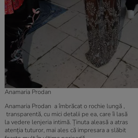
Anamaria Prodan
Anamaria Prodan a îmbrăcat o rochie lungă ,
transparentă, cu mici detalii pe ea, care îi lasă
la vedere lenjeria intimă. Ținuta aleasă a atras
atenția tuturor, mai ales că impresara a slăbit