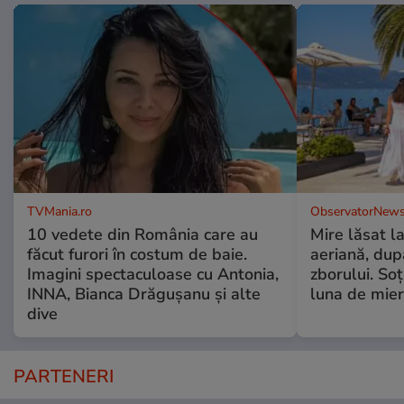
TVMania.ro
ObservatorNews
10 vedete din România care au
Mire lăsat l
făcut furori în costum de baie.
aeriană, du
Imagini spectaculoase cu Antonia,
zborului. Soţ
INNA, Bianca Drăgușanu și alte
luna de mie
dive
PARTENERI