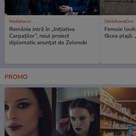
Mediafax.ro
StirileKanalD.ro
România intră în „Inițiativa
Femeie lovit
Carpaților”, noul proiect
făcea plajă: „
diplomatic anunțat de Zelenski
PROMO