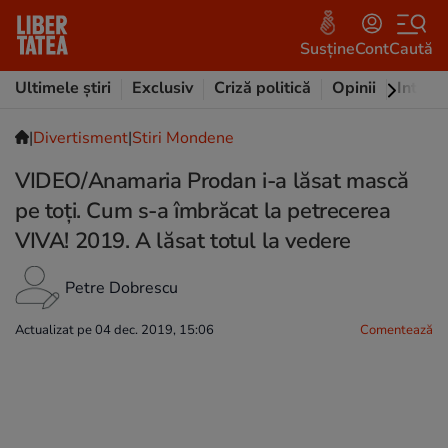
Susține
Cont
Caută
Ultimele știri
Exclusiv
Criză politică
Opinii
Intervi
|
Divertisment
|
Stiri Mondene
VIDEO/Anamaria Prodan i-a lăsat mască
pe toți. Cum s-a îmbrăcat la petrecerea
VIVA! 2019. A lăsat totul la vedere
Petre Dobrescu
Actualizat pe 04 dec. 2019, 15:06
Comentează