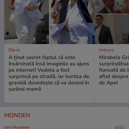
Elle.ro
Unica.ro
A ținut secret faptul că este
Mirabela Gră
însărcinată însă imaginile au ajuns
surprinzătoar
pe internet! Vedeta a fost
flancată de 
surprinsă pe stradă, iar burtica de
aflat despre
gravidă dovedește că va deveni în
de Apel
curând mamă
MONDEN
Stiri Mondene
16:01