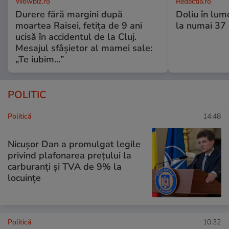
Wowbiz.ro
Redactia.ro
Durere fără margini după
Doliu în lume
moartea Raisei, fetița de 9 ani
la numai 37 d
ucisă în accidentul de la Cluj.
Mesajul sfâșietor al mamei sale:
„Te iubim…”
POLITIC
Politică
14:48
Nicușor Dan a promulgat legile
privind plafonarea prețului la
carburanți și TVA de 9% la
locuințe
Politică
10:32