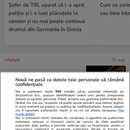
Șofer de TIR, ușurat că l-a oprit
Cum se scrie
poliția și i-a luat plăcuțele la
sau bine înț
camion și nu mai poate continua
drumul din Germania în Grecia
Lifestyle
01 aug.
Cum se face cafeaua la presa
Nouă ne pasă ca datele tale personale să rămână
confidențiale
franceză – cum funcționează și
Noi și partenerii noștri
596
stocăm și/sau accesăm informații pe
care sunt avantajele
dispozitivul dvs., precum identificatorii cookie unici pentru prelucrarea
datelor cu caracter personal. Puteți accepta sau gestiona preferințele dvs.
făcând clic mai jos, respectiv vă puteți opune utilizării unui interes legitim
în orice moment pe pagina cu politica de confidențialitate. Aceste alegeri
vor fi raportate partenerilor noștri și nu vă vor afecta navigarea.
Mai
multe detalii
Noi si partenerii nostri (retelele de socializare si agentiile de publicitate
Lifestyle
15 iul.
partenere, precum si furnizorii nostri de servicii de date analitice)
prelucram date pentru a permite website-ului sa functioneze, pentru a
personaliza continutul si anunturile publicitare afisate in functie de