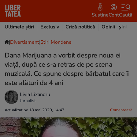
Susține
Cont
Caută
Ultimele știri
Exclusiv
Criză politică
Opinii
Intervi
|
Divertisment
|
Stiri Mondene
Dana Marijuana a vorbit despre noua ei
viață, după ce s-a retras de pe scena
muzicală. Ce spune despre bărbatul care îi
este alături de 4 ani
Livia Lixandru
Jurnalist
Actualizat pe 18 mai 2020, 14:47
Comentează