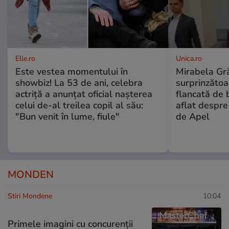
Elle.ro
Unica.ro
Este vestea momentului în
Mirabela Gră
showbiz! La 53 de ani, celebra
surprinzătoar
actriță a anunțat oficial nașterea
flancată de 
celui de-al treilea copil al său:
aflat despre
"Bun venit în lume, fiule"
de Apel
MONDEN
Stiri Mondene
10:04
Primele imagini cu concurenții