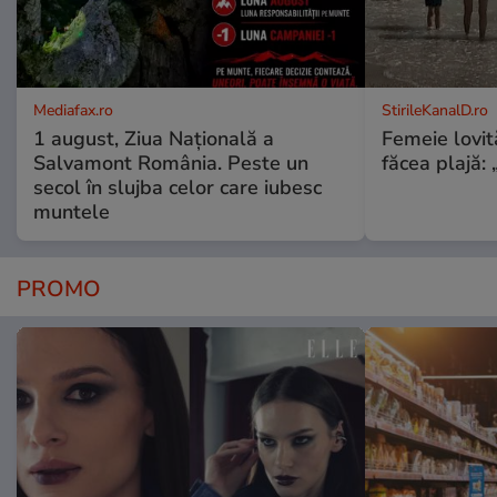
Mediafax.ro
StirileKanalD.ro
1 august, Ziua Națională a
Femeie lovit
Salvamont România. Peste un
făcea plajă: „
secol în slujba celor care iubesc
muntele
PROMO