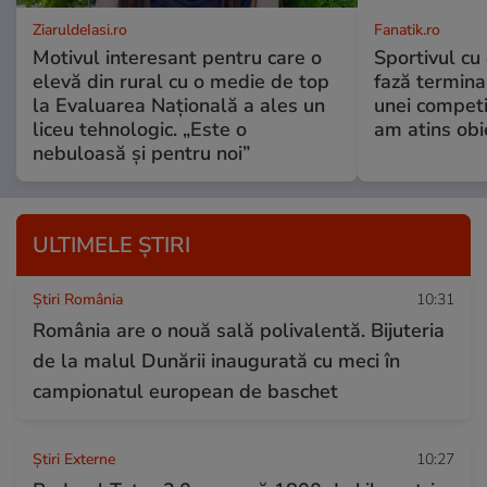
ZiaruldeIasi.ro
Fanatik.ro
Motivul interesant pentru care o
Sportivul cu 
elevă din rural cu o medie de top
fază terminal
la Evaluarea Națională a ales un
unei competi
liceu tehnologic. „Este o
am atins obie
nebuloasă și pentru noi”
ULTIMELE ȘTIRI
Știri România
10:31
România are o nouă sală polivalentă. Bijuteria
de la malul Dunării inaugurată cu meci în
campionatul european de baschet
Știri Externe
10:27