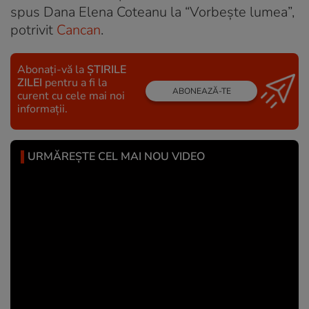
spus Dana Elena Coteanu la “Vorbește lumea”,
potrivit
Cancan
.
Abonați-vă la
ȘTIRILE
ZILEI
pentru a fi la
ABONEAZĂ-TE
curent cu cele mai noi
informații.
URMĂREȘTE CEL MAI NOU VIDEO