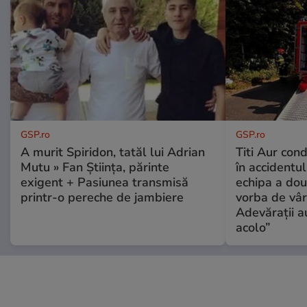
GSP.ro
GSP.ro
A murit Spiridon, tatăl lui Adrian
Titi Aur con
Mutu » Fan Știința, părinte
în accidentul
exigent + Pasiunea transmisă
echipa a dou
printr-o pereche de jambiere
vorba de vâr
Adevărații a
acolo”