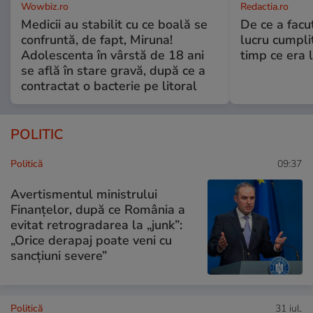
Wowbiz.ro
Redactia.ro
Medicii au stabilit cu ce boală se
De ce a fac
confruntă, de fapt, Miruna!
lucru cumplit
Adolescenta în vârstă de 18 ani
timp ce era 
se află în stare gravă, după ce a
contractat o bacterie pe litoral
POLITIC
Politică
09:37
Avertismentul ministrului
Finanțelor, după ce România a
evitat retrogradarea la „junk”:
„Orice derapaj poate veni cu
sancțiuni severe”
Politică
31 iul.