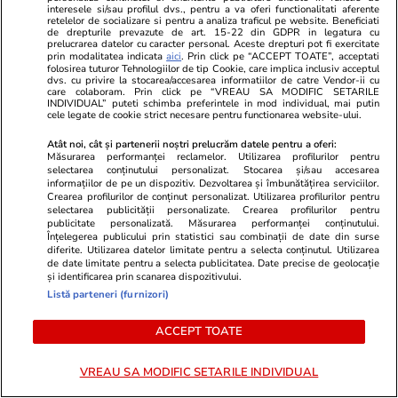
interesele si/sau profilul dvs., pentru a va oferi functionalitati aferente
retelelor de socializare si pentru a analiza traficul pe website. Beneficiati
Lifestyle
30 iul.
de drepturile prevazute de art. 15-22 din GDPR in legatura cu
prelucrarea datelor cu caracter personal. Aceste drepturi pot fi exercitate
prin modalitatea indicata
aici
. Prin click pe “ACCEPT TOATE”, acceptati
folosirea tuturor Tehnologiilor de tip Cookie, care implica inclusiv acceptul
Ce vase de gătit îți trebuie dacă
dvs. cu privire la stocarea/accesarea informatiilor de catre Vendor-ii cu
care colaboram. Prin click pe “VREAU SA MODIFIC SETARILE
te muți singur – ustensile pe
INDIVIDUAL” puteti schimba preferintele in mod individual, mai putin
cele legate de cookie strict necesare pentru functionarea website-ului.
care trebuie să le ai în bucătărie
Atât noi, cât și partenerii noștri prelucrăm datele pentru a oferi:
Măsurarea performanței reclamelor. Utilizarea profilurilor pentru
selectarea conținutului personalizat. Stocarea și/sau accesarea
informațiilor de pe un dispozitiv. Dezvoltarea și îmbunătățirea serviciilor.
Crearea profilurilor de conținut personalizat. Utilizarea profilurilor pentru
Lifestyle
31 iul.
selectarea publicității personalizate. Crearea profilurilor pentru
publicitate personalizată. Măsurarea performanței conținutului.
Înțelegerea publicului prin statistici sau combinații de date din surse
diferite. Utilizarea datelor limitate pentru a selecta conținutul. Utilizarea
de date limitate pentru a selecta publicitatea. Date precise de geolocație
Ulei de perilla – ce este și ce
și identificarea prin scanarea dispozitivului.
Listă parteneri (furnizori)
beneficii are
ACCEPT TOATE
VREAU SA MODIFIC SETARILE INDIVIDUAL
Lifestyle
31 iul.