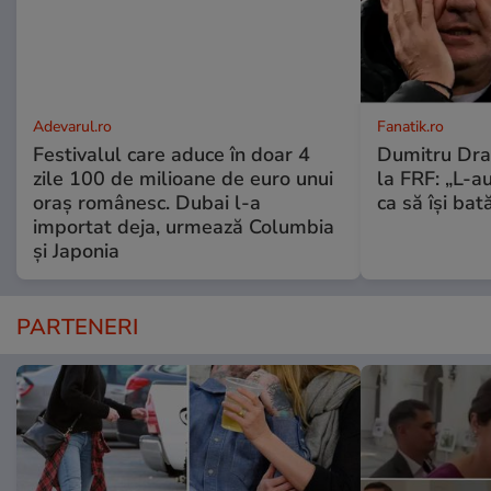
Adevarul.ro
Fanatik.ro
Festivalul care aduce în doar 4
Dumitru Drag
zile 100 de milioane de euro unui
la FRF: „L-a
oraș românesc. Dubai l-a
ca să își bată
importat deja, urmează Columbia
și Japonia
PARTENERI