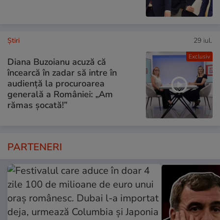
Ştiri
29 iul.
Exclusiv
Diana Buzoianu acuză că
încearcă în zadar să intre în
audiență la procuroarea
generală a României: „Am
rămas șocată!”
PARTENERI