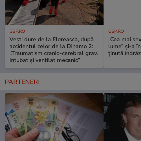
GSP.RO
GSP.RO
Vești dure de la Floreasca, după
„Cea mai sex
accidentul celor de la Dinamo 2:
lume” și-a în
„Traumatism cranio-cerebral grav.
ținută îndră
Intubat și ventilat mecanic”
PARTENERI