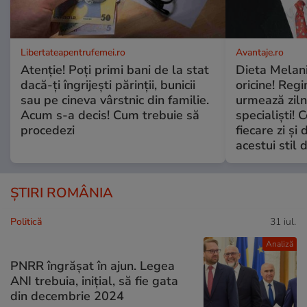
Libertateapentrufemei.ro
Avantaje.ro
Atenție! Poți primi bani de la stat
Dieta Melan
dacă-ți îngrijești părinții, bunicii
oricine! Regi
sau pe cineva vârstnic din familie.
urmează zilni
Acum s-a decis! Cum trebuie să
specialiști! 
procedezi
fiecare zi și 
acestui stil 
ȘTIRI ROMÂNIA
Politică
31 iul.
Analiză
PNRR îngrășat în ajun. Legea
ANI trebuia, inițial, să fie gata
din decembrie 2024