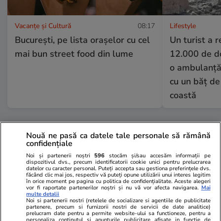
Vacanțe și Cultură
08:17
Lifestyle
București, pe lista orașelor cu cel
Un turist a 
mai bun street food din lume
12.000 de d
o ambulanță
cu un băț de 
coastă
Horoscop
31 iul.
Nouă ne pasă ca datele tale personale să rămână
confidențiale
Horoscop 1 august 2026. Peștii
Noi și partenerii noștri
596
stocăm și/sau accesăm informații pe
este bine să evite gândurile
dispozitivul dvs., precum identificatorii cookie unici pentru prelucrarea
datelor cu caracter personal. Puteți accepta sau gestiona preferințele dvs.
care le provoacă o stare de
făcând clic mai jos, respectiv vă puteți opune utilizării unui interes legitim
în orice moment pe pagina cu politica de confidențialitate. Aceste alegeri
agitație și nu se dau duse, chiar
vor fi raportate partenerilor noștri și nu vă vor afecta navigarea.
Mai
multe detalii
Noi si partenerii nostri (retelele de socializare si agentiile de publicitate
dacă încearcă
partenere, precum si furnizorii nostri de servicii de date analitice)
prelucram date pentru a permite website-ului sa functioneze, pentru a
personaliza continutul si anunturile publicitare afisate in functie de