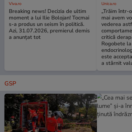
Viva.ro
Unica.ro
Breaking news! Decizia de ultim
„Trăim într-
moment a lui Ilie Bolojan! Tocmai
mai avem vo
s-a produs un seism în politică.
vederea astf
Azi, 31.07.2026, premierul demis
comportamen
a anunțat tot
critică derap
Rogobete la
endocrinolog
este accepta
a stârnit valu
GSP