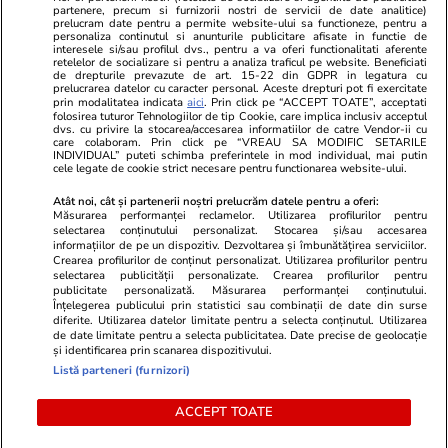
Gazeta Sporturilor
Imobiliare.ro
partenere, precum si furnizorii nostri de servicii de date analitice)
Unica.ro
prelucram date pentru a permite website-ului sa functioneze, pentru a
Stiri mondene
Jobradar24
personaliza continutul si anunturile publicitare afisate in functie de
Program TV
Calculator sarcina
Imoradar24
interesele si/sau profilul dvs., pentru a va oferi functionalitati aferente
retelelor de socializare si pentru a analiza traficul pe website. Beneficiati
Avantaje
Ajută Copiii
Colecții Libertatea
de drepturile prevazute de art. 15-22 din GDPR in legatura cu
prelucrarea datelor cu caracter personal. Aceste drepturi pot fi exercitate
prin modalitatea indicata
aici
. Prin click pe “ACCEPT TOATE”, acceptati
Pariază responsabil! Decizia ONJN nr. 821/25.09.2025.
folosirea tuturor Tehnologiilor de tip Cookie, care implica inclusiv acceptul
Jocurile de noroc sunt interzise minorilor.
dvs. cu privire la stocarea/accesarea informatiilor de catre Vendor-ii cu
care colaboram. Prin click pe “VREAU SA MODIFIC SETARILE
INDIVIDUAL” puteti schimba preferintele in mod individual, mai putin
cele legate de cookie strict necesare pentru functionarea website-ului.
© 2026 Ringier Romania. Toate drepturile rezervate
Atât noi, cât și partenerii noștri prelucrăm datele pentru a oferi:
Măsurarea performanței reclamelor. Utilizarea profilurilor pentru
selectarea conținutului personalizat. Stocarea și/sau accesarea
informațiilor de pe un dispozitiv. Dezvoltarea și îmbunătățirea serviciilor.
Crearea profilurilor de conținut personalizat. Utilizarea profilurilor pentru
Actualizare preferințe cookies
selectarea publicității personalizate. Crearea profilurilor pentru
publicitate personalizată. Măsurarea performanței conținutului.
Înțelegerea publicului prin statistici sau combinații de date din surse
diferite. Utilizarea datelor limitate pentru a selecta conținutul. Utilizarea
de date limitate pentru a selecta publicitatea. Date precise de geolocație
și identificarea prin scanarea dispozitivului.
Listă parteneri (furnizori)
ACCEPT TOATE