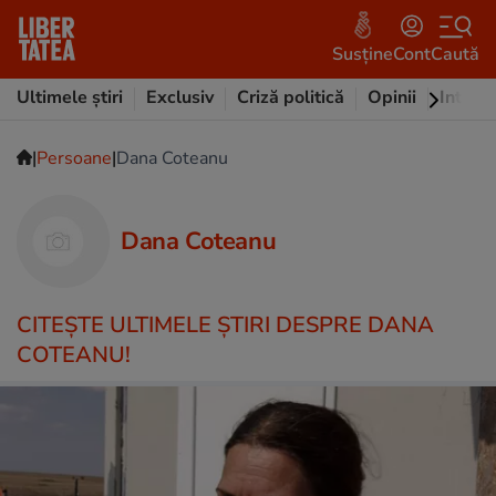
Susține
Cont
Caută
Ultimele știri
Exclusiv
Criză politică
Opinii
Intervi
|
|
Persoane
Dana Coteanu
Dana Coteanu
CITEŞTE ULTIMELE ŞTIRI DESPRE DANA
COTEANU!