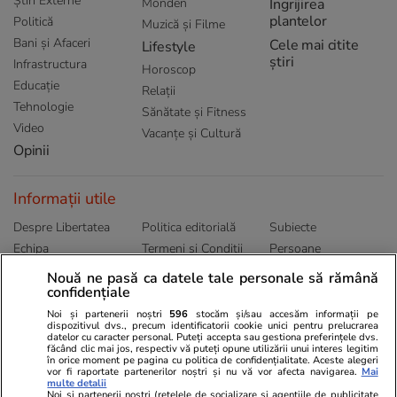
Știri Externe
Monden
Ingrijirea
plantelor
Politică
Muzică și Filme
Bani și Afaceri
Cele mai citite
Lifestyle
știri
Infrastructura
Horoscop
Educație
Relații
Tehnologie
Sănătate și Fitness
Video
Vacanțe și Cultură
Opinii
Informații utile
Despre Libertatea
Politica editorială
Subiecte
Echipa
Termeni și Conditii
Persoane
Publicitate
Abonamente
Sitemap
Nouă ne pasă ca datele tale personale să rămână
Politica de
Autori
confidențiale
confidențialitate
Noi și partenerii noștri
596
stocăm și/sau accesăm informații pe
dispozitivul dvs., precum identificatorii cookie unici pentru prelucrarea
datelor cu caracter personal. Puteți accepta sau gestiona preferințele dvs.
Ringier România
făcând clic mai jos, respectiv vă puteți opune utilizării unui interes legitim
în orice moment pe pagina cu politica de confidențialitate. Aceste alegeri
vor fi raportate partenerilor noștri și nu vă vor afecta navigarea.
Mai
Libertatea pentru
ELLE
Locuri de muncă
multe detalii
femei
Noi si partenerii nostri (retelele de socializare si agentiile de publicitate