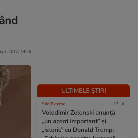
când
sept. 2017, 14:26
ULTIMELE ȘTIRI
Știri Externe
13 iul.
Volodimir Zelenski anunță
„un acord important” și
„istoric” cu Donald Trump: