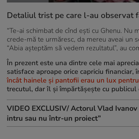
Detaliul trist pe care l-au observat f
“Te-ai schimbat de cînd ești cu Ghenu. Nu mai
crede-mă te urmăresc, da mereu aveai un scînt
“Abia aşteptăm să vedem rezultatul”, au com
În prezent este una dintre cele mai apreciat
satisface aproape orice capriciu financiar, 
încât hainele și pantofii erau un lux pentru
trecutul, dar îl și împărtășește cu publicul 
VIDEO EXCLUSIV/ Actorul Vlad Ivanov e 
intru sau nu într-un proiect”