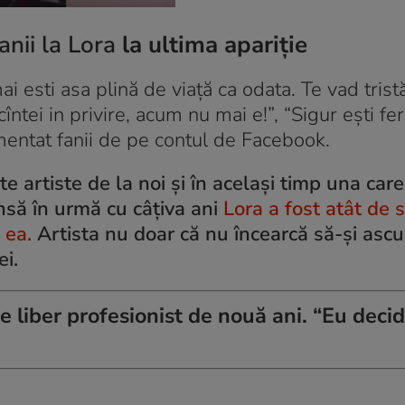
anii la Lora
la ultima apariţie
 esti asa plină de viață ca odata. Te vad tristă
ei in privire, acum nu mai e!”, “Sigur eşti feri
entat fanii de pe contul de Facebook.
e artiste de la noi și în același timp una care
însă în urmă cu câțiva ani
Lora a fost atât de 
 ea.
Artista nu doar că nu încearcă să-și asc
ei.
liber profesionist de nouă ani. “Eu deci