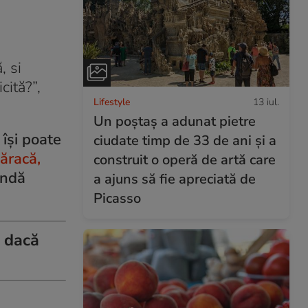
, si
cită?”,
Lifestyle
13 iul.
Un poștaș a adunat pietre
 își poate
ciudate timp de 33 de ani și a
săracă,
construit o operă de artă care
undă
a ajuns să fie apreciată de
Picasso
d dacă