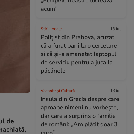
„Echipele noastre lucrează
acum”
Știri Locale
13 iul.
Polițist din Prahova, acuzat
că a furat bani la o cercetare
și că și-a amanetat laptopul
de serviciu pentru a juca la
păcănele
Vacanțe și Cultură
13 iul.
Insula din Grecia despre care
aproape nimeni nu vorbește,
dar care a surprins o familie
ul de
de români: „Am plătit doar 3
machiată,
euro”