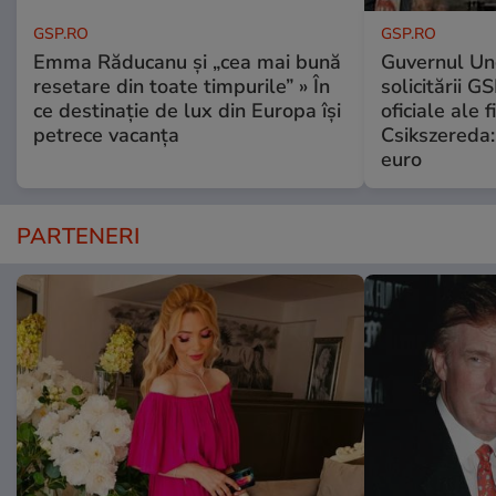
GSP.RO
GSP.RO
Emma Răducanu și „cea mai bună
Guvernul Ung
resetare din toate timpurile” » În
solicitării G
ce destinație de lux din Europa își
oficiale ale f
petrece vacanța
Csikszereda:
euro
PARTENERI