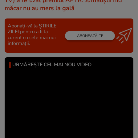
TV) a refuzat premiul APTR. Jurnaliștii nici
măcar nu au mers la gală
Abonați-vă la
ȘTIRILE
ZILEI
pentru a fi la
ABONEAZĂ-TE
curent cu cele mai noi
informații.
URMĂREȘTE CEL MAI NOU VIDEO