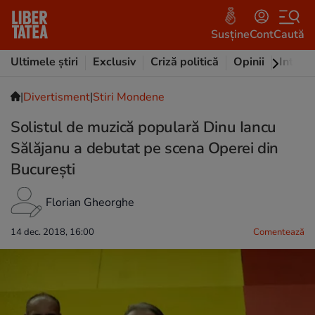
Susține
Cont
Caută
Ultimele știri
Exclusiv
Criză politică
Opinii
Intervi
|
Divertisment
|
Stiri Mondene
Solistul de muzică populară Dinu Iancu
Sălăjanu a debutat pe scena Operei din
București
Florian Gheorghe
14 dec. 2018, 16:00
Comentează