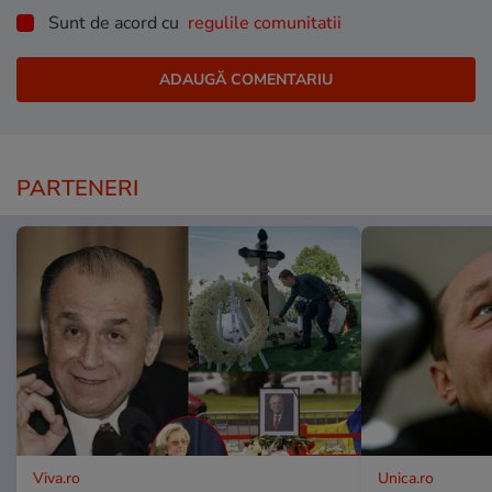
Sunt de acord cu
regulile comunitatii
PARTENERI
Viva.ro
Unica.ro