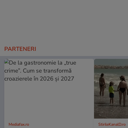
PARTENERI
Mediafax.ro
StirileKanalD.ro