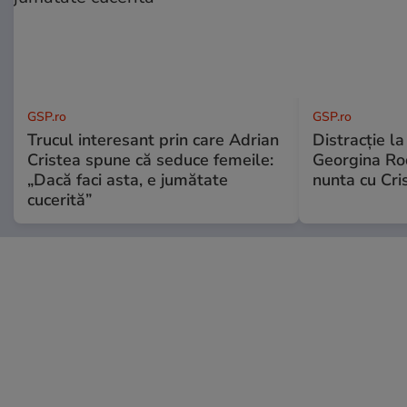
GSP.ro
GSP.ro
Trucul interesant prin care Adrian
Distracție l
Cristea spune că seduce femeile:
Georgina Rod
„Dacă faci asta, e jumătate
nunta cu Cri
cucerită”