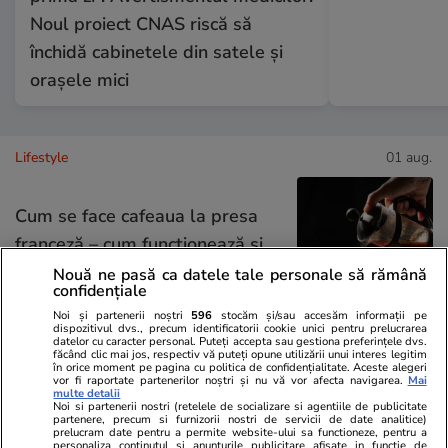
Noul proiect CNAS riscă să
închidă cabinetele din satele și
orașele mici
Lifestyle
01 aug.
Cum se face cafeaua la presa
franceză – cum funcționează și
care sunt avantajele
Nouă ne pasă ca datele tale personale să rămână
confidențiale
Noi și partenerii noștri
596
stocăm și/sau accesăm informații pe
dispozitivul dvs., precum identificatorii cookie unici pentru prelucrarea
datelor cu caracter personal. Puteți accepta sau gestiona preferințele dvs.
făcând clic mai jos, respectiv vă puteți opune utilizării unui interes legitim
Lifestyle
15 iul.
în orice moment pe pagina cu politica de confidențialitate. Aceste alegeri
vor fi raportate partenerilor noștri și nu vă vor afecta navigarea.
Mai
multe detalii
Noi si partenerii nostri (retelele de socializare si agentiile de publicitate
Combinaţii răcoritoare de apă
partenere, precum si furnizorii nostri de servicii de date analitice)
prelucram date pentru a permite website-ului sa functioneze, pentru a
personaliza continutul si anunturile publicitare afisate in functie de