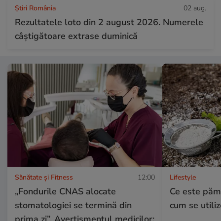
Știri România
02 aug.
Rezultatele loto din 2 august 2026. Numerele
câștigătoare extrase duminică
Sănătate și Fitness
12:00
Lifestyle
„Fondurile CNAS alocate
Ce este păm
stomatologiei se termină din
cum se utili
prima zi”. Avertismentul medicilor: