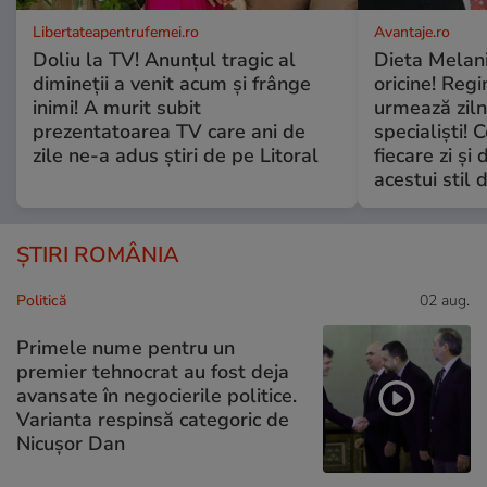
Libertateapentrufemei.ro
Avantaje.ro
Doliu la TV! Anunțul tragic al
Dieta Melan
dimineții a venit acum și frânge
oricine! Regi
inimi! A murit subit
urmează zilni
prezentatoarea TV care ani de
specialiști! 
zile ne-a adus știri de pe Litoral
fiecare zi și 
acestui stil 
ȘTIRI ROMÂNIA
Politică
02 aug.
Primele nume pentru un
premier tehnocrat au fost deja
avansate în negocierile politice.
Varianta respinsă categoric de
Nicușor Dan