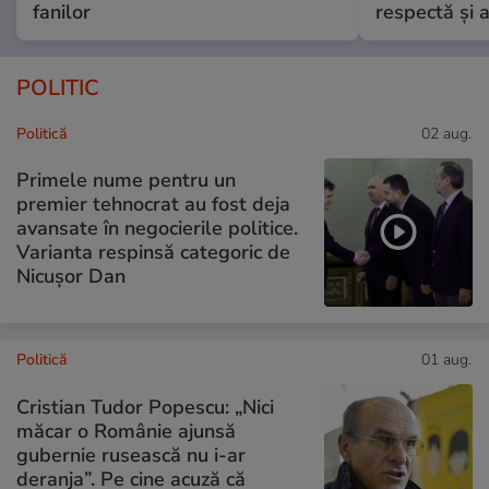
fanilor
respectă și a
POLITIC
Politică
02 aug.
Primele nume pentru un
premier tehnocrat au fost deja
avansate în negocierile politice.
Varianta respinsă categoric de
Nicușor Dan
Politică
01 aug.
Cristian Tudor Popescu: „Nici
măcar o Românie ajunsă
gubernie rusească nu i-ar
deranja”. Pe cine acuză că