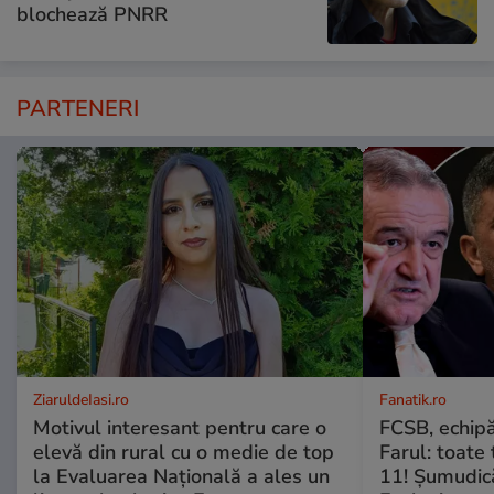
blochează PNRR
PARTENERI
ZiaruldeIasi.ro
Fanatik.ro
Motivul interesant pentru care o
FCSB, echipă
elevă din rural cu o medie de top
Farul: toate 
la Evaluarea Națională a ales un
11! Șumudică: