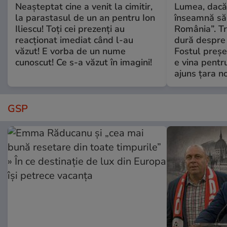
Neașteptat cine a venit la cimitir,
Lumea, dacă
la parastasul de un an pentru Ion
înseamnă să f
Iliescu! Toți cei prezenți au
România”. Tr
reacționat imediat când l-au
dură despre 
văzut! E vorba de un nume
Fostul preșe
cunoscut! Ce s-a văzut în imagini!
e vina pentru
ajuns țara n
GSP