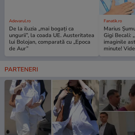
Adevarul.ro
Fanatik.ro
De la iluzia „mai bogați ca
Marius Șumud
ungurii”, la coada UE. Austeritatea
Gigi Becali:
lui Bolojan, comparată cu „Epoca
imaginile as
de Aur”
minute! Vide
PARTENERI