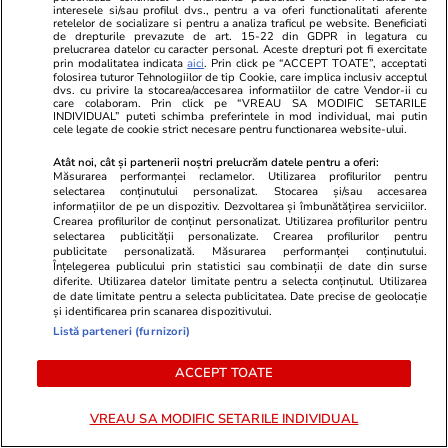
cu fructe şi plante aromatice
interesele si/sau profilul dvs., pentru a va oferi functionalitati aferente
retelelor de socializare si pentru a analiza traficul pe website. Beneficiati
pentru vară
de drepturile prevazute de art. 15-22 din GDPR in legatura cu
prelucrarea datelor cu caracter personal. Aceste drepturi pot fi exercitate
prin modalitatea indicata
aici
. Prin click pe “ACCEPT TOATE”, acceptati
folosirea tuturor Tehnologiilor de tip Cookie, care implica inclusiv acceptul
dvs. cu privire la stocarea/accesarea informatiilor de catre Vendor-ii cu
care colaboram. Prin click pe “VREAU SA MODIFIC SETARILE
INDIVIDUAL” puteti schimba preferintele in mod individual, mai putin
Lifestyle
01 aug.
cele legate de cookie strict necesare pentru functionarea website-ului.
Atât noi, cât și partenerii noștri prelucrăm datele pentru a oferi:
Măsurarea performanței reclamelor. Utilizarea profilurilor pentru
selectarea conținutului personalizat. Stocarea și/sau accesarea
Cum coci vinetele la bloc, fără
informațiilor de pe un dispozitiv. Dezvoltarea și îmbunătățirea serviciilor.
să umpli casa de fum
Crearea profilurilor de conținut personalizat. Utilizarea profilurilor pentru
selectarea publicității personalizate. Crearea profilurilor pentru
publicitate personalizată. Măsurarea performanței conținutului.
Înțelegerea publicului prin statistici sau combinații de date din surse
diferite. Utilizarea datelor limitate pentru a selecta conținutul. Utilizarea
de date limitate pentru a selecta publicitatea. Date precise de geolocație
și identificarea prin scanarea dispozitivului.
Lifestyle
28 iul.
Listă parteneri (furnizori)
ACCEPT TOATE
Câte calorii are pepenele roșu –
VREAU SA MODIFIC SETARILE INDIVIDUAL
beneficii și contraindicații