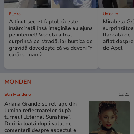
Elle.ro
Unica.ro
A ținut secret faptul că este
Mirabela Gră
însărcinată însă imaginile au ajuns
surprinzătoar
pe internet! Vedeta a fost
flancată de 
surprinsă pe stradă, iar burtica de
aflat despre
gravidă dovedește că va deveni în
de Apel
curând mamă
MONDEN
Stiri Mondene
12:21
Ariana Grande se retrage din
lumina reflectoarelor după
turneul „Eternal Sunshine”.
Decizia luată după valul de
comentarii despre aspectul ei