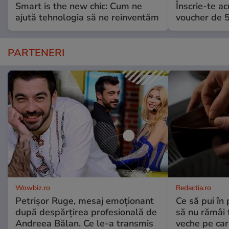
Smart is the new chic: Cum ne
Înscrie-te ac
ajută tehnologia să ne reinventăm
voucher de 5
PARTENERI
Wowbiz.ro
Redactia.ro
Petrișor Ruge, mesaj emoționant
Ce să pui în 
după despărțirea profesională de
să nu rămâi f
Andreea Bălan. Ce le-a transmis
veche pe car