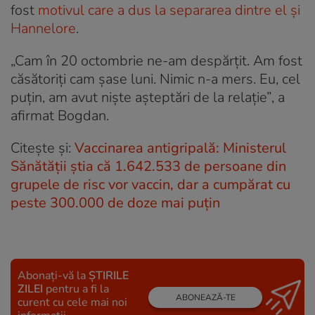
fost
motivul care a dus la separarea dintre el și
Hannelore
.
„Cam în 20 octombrie ne-am despărțit. Am fost
căsătoriți cam șase luni. Nimic n-a mers. Eu, cel
puțin, am avut niște așteptări de la relație”
, a
afirmat Bogdan.
Citește și:
Vaccinarea antigripală: Ministerul
Sănătății știa că 1.642.533 de persoane din
grupele de risc vor vaccin, dar a cumpărat cu
peste 300.000 de doze mai puțin
Abonați-vă la
ȘTIRILE
ZILEI
pentru a fi la
ABONEAZĂ-TE
curent cu cele mai noi