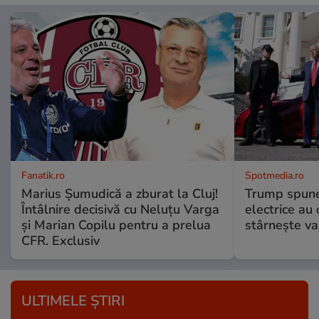
Fanatik.ro
Spotmedia.ro
Marius Şumudică a zburat la Cluj!
Trump spune 
Întâlnire decisivă cu Neluţu Varga
electrice au 
şi Marian Copilu pentru a prelua
stârnește val
CFR. Exclusiv
ULTIMELE ȘTIRI