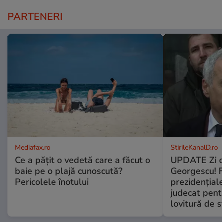
PARTENERI
Mediafax.ro
StirileKanalD.ro
Ce a pățit o vedetă care a făcut o
UPDATE Zi d
baie pe o plajă cunoscută?
Georgescu! F
Pericolele înotului
prezidențiale
judecat pent
lovitură de s