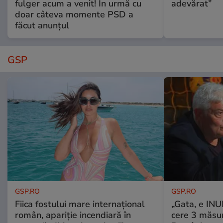
fulger acum a venit! În urmă cu
adevărat”
doar câteva momente PSD a
făcut anunțul
GSP
GSP.RO
GSP.RO
Fiica fostului mare internațional
„Gata, e IN
român, apariție incendiară în
cere 3 măsu