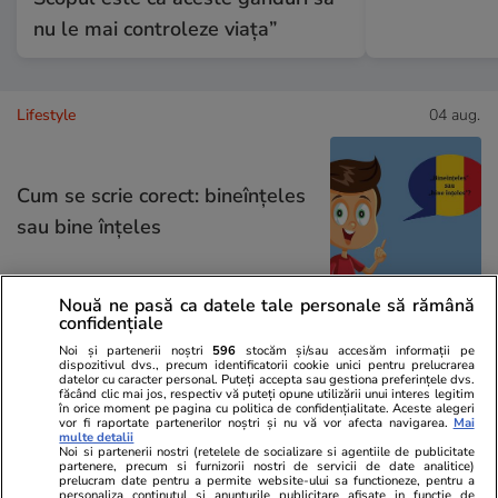
nu le mai controleze viața”
Lifestyle
04 aug.
Cum se scrie corect: bineînțeles
sau bine înțeles
Nouă ne pasă ca datele tale personale să rămână
confidențiale
Bani și Afaceri
03 aug.
Noi și partenerii noștri
596
stocăm și/sau accesăm informații pe
dispozitivul dvs., precum identificatorii cookie unici pentru prelucrarea
datelor cu caracter personal. Puteți accepta sau gestiona preferințele dvs.
făcând clic mai jos, respectiv vă puteți opune utilizării unui interes legitim
în orice moment pe pagina cu politica de confidențialitate. Aceste alegeri
Cine poate retrage banii din
vor fi raportate partenerilor noștri și nu vă vor afecta navigarea.
Mai
multe detalii
Noi si partenerii nostri (retelele de socializare si agentiile de publicitate
contul unei persoane decedate
partenere, precum si furnizorii nostri de servicii de date analitice)
prelucram date pentru a permite website-ului sa functioneze, pentru a
personaliza continutul si anunturile publicitare afisate in functie de