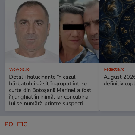
Wowbiz.ro
Redactia.ro
Detalii halucinante în cazul
August 2026
bărbatului găsit îngropat într-o
definitiv cup
curte din Botoșani! Marinel a fost
înjunghiat în inimă, iar concubina
lui se numără printre suspecți
POLITIC