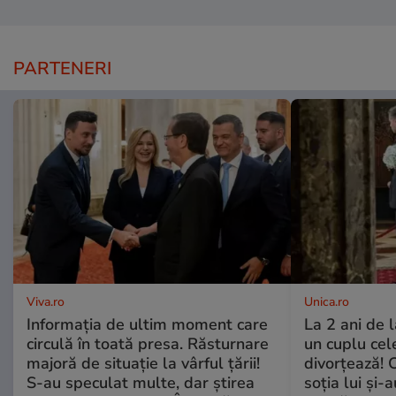
PARTENERI
Viva.ro
Unica.ro
Informația de ultim moment care
La 2 ani de 
circulă în toată presa. Răsturnare
un cuplu ce
majoră de situație la vârful țării!
divorțează! C
S-au speculat multe, dar știrea
soția lui și-