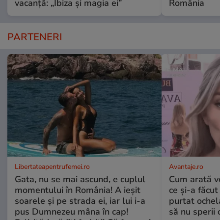
vacanță: „Ibiza și magia ei”
România
PARTENERI
Libertateapentrufemei.ro
Avantaje.ro
Gata, nu se mai ascund, e cuplul
Cum arată v
momentului în România! A ieșit
ce și-a făcut
soarele și pe strada ei, iar lui i-a
purtat ochel
pus Dumnezeu mâna în cap!
să nu sperii c