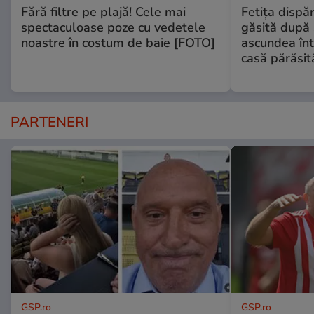
Fără filtre pe plajă! Cele mai
Fetiţa dispă
spectaculoase poze cu vedetele
găsită după 
noastre în costum de baie [FOTO]
ascundea înt
casă părăsit
PARTENERI
GSP.ro
GSP.ro