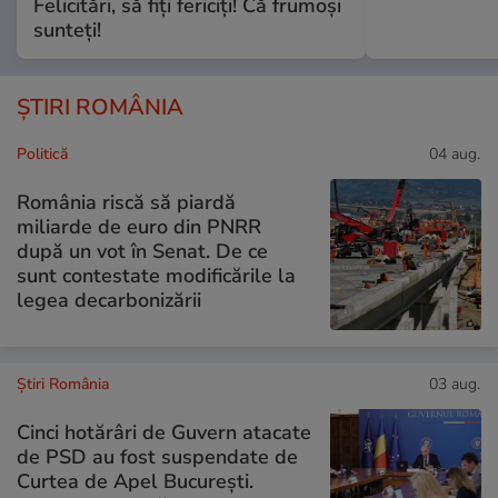
Felicitări, să fiți fericiți! Că frumoși
sunteți!
ȘTIRI ROMÂNIA
Politică
04 aug.
România riscă să piardă
miliarde de euro din PNRR
după un vot în Senat. De ce
sunt contestate modificările la
legea decarbonizării
Știri România
03 aug.
Cinci hotărâri de Guvern atacate
de PSD au fost suspendate de
Curtea de Apel București.