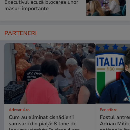
Executivul acuză blocarea unor
măsuri importante
PARTENERI
Adevarul.ro
Fanatik.ro
Cum au eliminat cisnădienii
Fostul antren
samsarii din piață: 8 tone de
Adrian Mitite