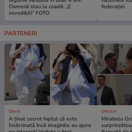
legume vândute în doar 4 ore.
naționala Ita
Oamenii stau la coadă: „E
federației
incredibil!” FOTO
PARTENERI
Elle.ro
Unica.ro
A ținut secret faptul că este
Mirabela Gră
însărcinată însă imaginile au ajuns
surprinzătoar
pe internet! Vedeta a fost
flancată de 