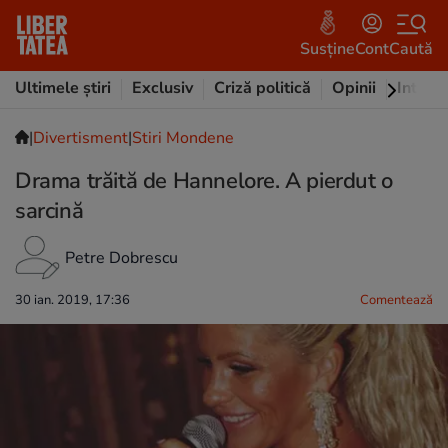
Susține
Cont
Caută
Ultimele știri
Exclusiv
Criză politică
Opinii
Intervi
|
Divertisment
|
Stiri Mondene
Drama trăită de Hannelore. A pierdut o
sarcină
Petre Dobrescu
30 ian. 2019, 17:36
Comentează