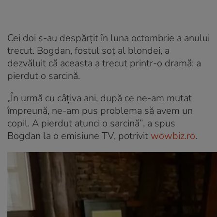
Cei doi s-au despărțit în luna octombrie a anului
trecut. Bogdan, fostul soț al blondei, a
dezvăluit că aceasta a trecut printr-o dramă: a
pierdut o sarcină.
„În urmă cu câțiva ani, după ce ne-am mutat
împreună, ne-am pus problema să avem un
copil. A pierdut atunci o sarcină”
, a spus
Bogdan la o emisiune TV, potrivit
wowbiz.ro
.