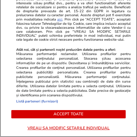
interesele si/sau profilul dvs., pentru a va oferi functionalitati aferente
retelelor de socializare si pentru a analiza traficul pe website. Beneficiati
de drepturile prevazute de art. 15-22 din GDPR in legatura cu
prelucrarea datelor cu caracter personal. Aceste drepturi pot fi exercitate
prin modalitatea indicata
aici
. Prin click pe “ACCEPT TOATE”, acceptati
Lifestyle
03 aug.
folosirea tuturor Tehnologiilor de tip Cookie, care implica inclusiv acceptul
dvs. cu privire la stocarea/accesarea informatiilor de catre Vendor-ii cu
care colaboram. Prin click pe “VREAU SA MODIFIC SETARILE
INDIVIDUAL” puteti schimba preferintele in mod individual, mai putin
cele legate de cookie strict necesare pentru functionarea website-ului.
Ce este pământul de diatomee
Atât noi, cât și partenerii noștri prelucrăm datele pentru a oferi:
și cum se utilizează
Măsurarea performanței reclamelor. Utilizarea profilurilor pentru
selectarea conținutului personalizat. Stocarea și/sau accesarea
informațiilor de pe un dispozitiv. Dezvoltarea și îmbunătățirea serviciilor.
Crearea profilurilor de conținut personalizat. Utilizarea profilurilor pentru
selectarea publicității personalizate. Crearea profilurilor pentru
publicitate personalizată. Măsurarea performanței conținutului.
Înțelegerea publicului prin statistici sau combinații de date din surse
Lifestyle
06 aug.
diferite. Utilizarea datelor limitate pentru a selecta conținutul. Utilizarea
de date limitate pentru a selecta publicitatea. Date precise de geolocație
și identificarea prin scanarea dispozitivului.
30 de expresii în turcă esențiale
Listă parteneri (furnizori)
pentru vacanță: de la bazar la
ACCEPT TOATE
plajă
VREAU SA MODIFIC SETARILE INDIVIDUAL