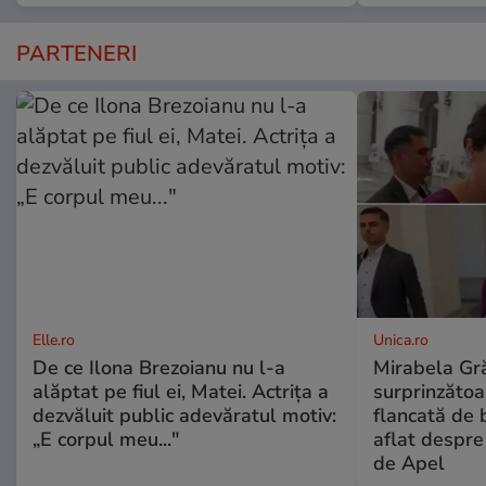
PARTENERI
Elle.ro
Unica.ro
De ce Ilona Brezoianu nu l-a
Mirabela Gră
alăptat pe fiul ei, Matei. Actrița a
surprinzătoar
dezvăluit public adevăratul motiv:
flancată de 
„E corpul meu..."
aflat despre
de Apel