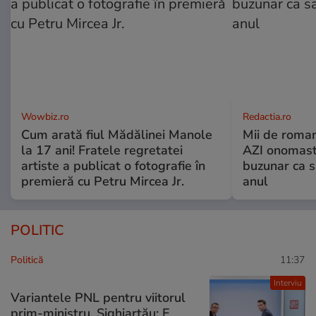
Wowbiz.ro
Redactia.ro
Cum arată fiul Mădălinei Manole
Mii de roman
la 17 ani! Fratele regretatei
AZI onomasti
artiste a publicat o fotografie în
buzunar ca s
premieră cu Petru Mircea Jr.
anul
POLITIC
Politică
11:37
Interviu
Variantele PNL pentru viitorul
prim-ministru. Sighiartău: E