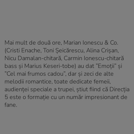
Mai mult de două ore, Marian Ionescu & Co.
(Cristi Enache, Toni Șeicărescu, Alina Crișan,
Nicu Damalan-chitară, Carmin Ionescu-chitară
bass și Marius Keseri-tobe) au dat ”Emoții” și
”Cel mai frumos cadou”, dar și zeci de alte
melodii romantice, toate dedicate femeii,
audienței speciale a trupei, știut fiind că Direcția
5 este o formație cu un număr impresionant de
fane.