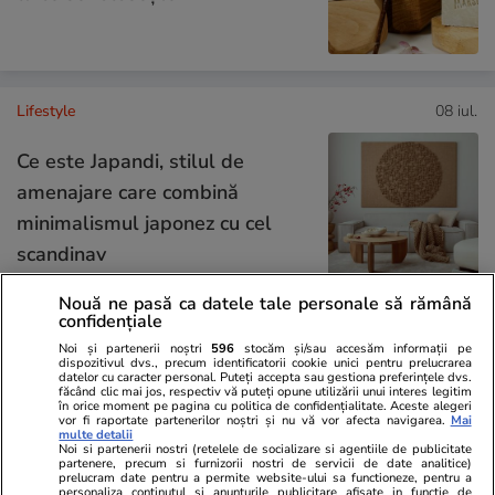
Lifestyle
08 iul.
Ce este Japandi, stilul de
amenajare care combină
minimalismul japonez cu cel
scandinav
Nouă ne pasă ca datele tale personale să rămână
confidențiale
Știri România
11:17
Noi și partenerii noștri
596
stocăm și/sau accesăm informații pe
dispozitivul dvs., precum identificatorii cookie unici pentru prelucrarea
Directoare din Ministerul
datelor cu caracter personal. Puteți accepta sau gestiona preferințele dvs.
făcând clic mai jos, respectiv vă puteți opune utilizării unui interes legitim
Transporturilor, acuzată de
în orice moment pe pagina cu politica de confidențialitate. Aceste alegeri
vor fi raportate partenerilor noștri și nu vă vor afecta navigarea.
Mai
Radu Miruță că are un atelier
multe detalii
Noi si partenerii nostri (retelele de socializare si agentiile de publicitate
de ciocolată privat chiar în Gara
partenere, precum si furnizorii nostri de servicii de date analitice)
prelucram date pentru a permite website-ului sa functioneze, pentru a
personaliza continutul si anunturile publicitare afisate in functie de