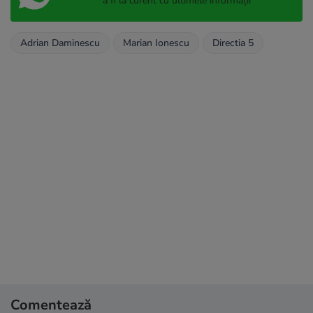
a fi la curent cu ultimele informații
Adrian Daminescu
Marian Ionescu
Directia 5
Comentează