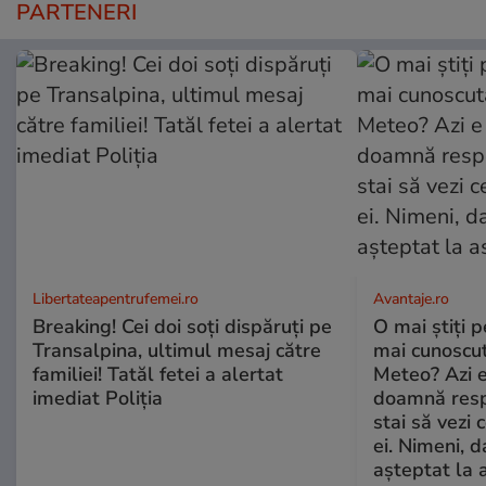
PARTENERI
Libertateapentrufemei.ro
Avantaje.ro
Breaking! Cei doi soți dispăruți pe
O mai știți 
Transalpina, ultimul mesaj către
mai cunoscu
familiei! Tatăl fetei a alertat
Meteo? Azi e
imediat Poliția
doamnă respe
stai să vezi 
ei. Nimeni, d
așteptat la 