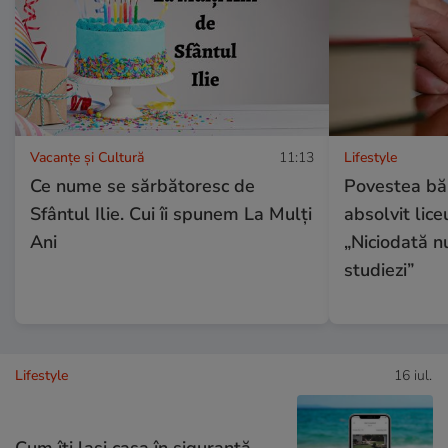
Vacanțe și Cultură
11:13
Lifestyle
Ce nume se sărbătoresc de
Povestea băr
Sfântul Ilie. Cui îi spunem La Mulți
absolvit lice
Ani
„Niciodată n
studiezi”
Lifestyle
16 iul.
Cum îţi laşi casa în siguranţă