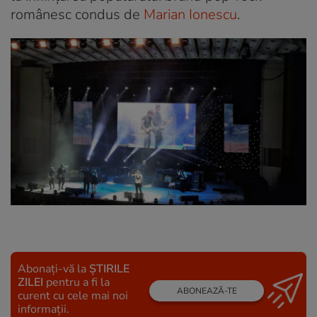
românesc condus de
Marian Ionescu
.
Abonați-vă la
ȘTIRILE
ZILEI
pentru a fi la
ABONEAZĂ-TE
curent cu cele mai noi
informații.