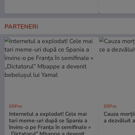
PARTENERI
GSP.ro
GSP.ro
Internetul a explodat! Cele mai
Cauza morții
tari meme-uri după ce Spania a
a dezvăluit 
învins-o pe Franța în semifinale »
„Dictatorul” Mbappe a devenit