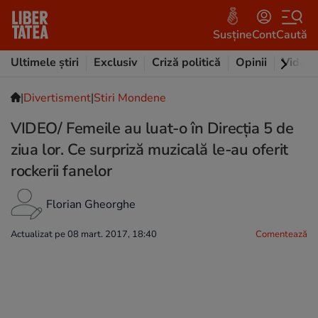
Susține
Cont
Caută
Ultimele știri
Exclusiv
Criză politică
Opinii
Video
|
Divertisment
|
Stiri Mondene
VIDEO/ Femeile au luat-o în Direcția 5 de
ziua lor. Ce surpriză muzicală le-au oferit
rockerii fanelor
Florian Gheorghe
Actualizat pe 08 mart. 2017, 18:40
Comentează