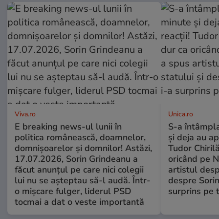
Viva.ro
Unica.ro
E breaking news-ul lunii în
S-a întâmpl
politica românească, doamnelor,
și deja au ap
domnișoarelor și domnilor! Astăzi,
Tudor Chiril
17.07.2026, Sorin Grindeanu a
oricând pe N
făcut anunțul pe care nici colegii
artistul desp
lui nu se așteptau să-l audă. Într-
despre Sorin
o mișcare fulger, liderul PSD
surprins pe 
tocmai a dat o veste importantă