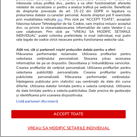
de Nord. Cine e Anna Maria
interesele si/sau profilul dvs., pentru a va oferi functionalitati aferente
retelelor de socializare si pentru a analiza traficul pe website. Beneficiati
Dudas
de drepturile prevazute de art. 15-22 din GDPR in legatura cu
prelucrarea datelor cu caracter personal. Aceste drepturi pot fi exercitate
prin modalitatea indicata
aici
. Prin click pe “ACCEPT TOATE”, acceptati
folosirea tuturor Tehnologiilor de tip Cookie, care implica inclusiv acceptul
Știri România
10:58
dvs. cu privire la stocarea/accesarea informatiilor de catre Vendor-ii cu
care colaboram. Prin click pe “VREAU SA MODIFIC SETARILE
INDIVIDUAL” puteti schimba preferintele in mod individual, mai putin
cele legate de cookie strict necesare pentru functionarea website-ului.
Ei sunt cei doi soți dispăruți pe
Atât noi, cât și partenerii noștri prelucrăm datele pentru a oferi:
Transalpina. Izabela și Vlad
Măsurarea performanței reclamelor. Utilizarea profilurilor pentru
selectarea conținutului personalizat. Stocarea și/sau accesarea
erau în drumeție cu cortul
informațiilor de pe un dispozitiv. Dezvoltarea și îmbunătățirea serviciilor.
Crearea profilurilor de conținut personalizat. Utilizarea profilurilor pentru
selectarea publicității personalizate. Crearea profilurilor pentru
publicitate personalizată. Măsurarea performanței conținutului.
Înțelegerea publicului prin statistici sau combinații de date din surse
diferite. Utilizarea datelor limitate pentru a selecta conținutul. Utilizarea
Știri România
10:50
de date limitate pentru a selecta publicitatea. Date precise de geolocație
și identificarea prin scanarea dispozitivului.
Listă parteneri (furnizori)
Sfântul Ilie – tradiții, obiceiuri și
ACCEPT TOATE
superstiții. Ce să nu faci de
Sfântul Ilie
VREAU SA MODIFIC SETARILE INDIVIDUAL