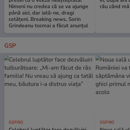
presei cu o viteză neașteptată!
ei, după ani 
Nimeni nu credea că se va ajunge
rău când mă
până aici, dar iată-ne, dragi
cetățeni. Breaking news, Sorin
Grindeanu tocmai a făcut anunțul
GSP
GSP.RO
GSP.RO
Celebrul luptător face dezvăluiri
Noua sală u