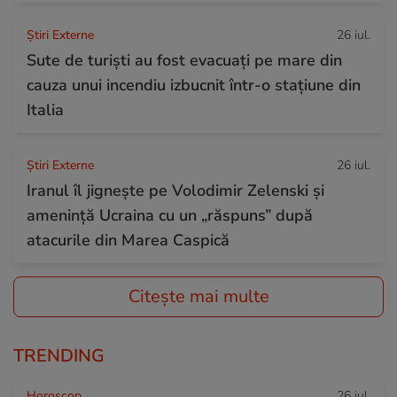
Știri Externe
26 iul.
Sute de turiști au fost evacuați pe mare din
cauza unui incendiu izbucnit într-o stațiune din
Italia
Știri Externe
26 iul.
Iranul îl jignește pe Volodimir Zelenski și
amenință Ucraina cu un „răspuns” după
atacurile din Marea Caspică
Citește mai multe
TRENDING
Horoscop
26 iul.