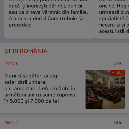
dacă-ți îngrijești părinții, bunicii
oricine! Regi
sau pe cineva vârstnic din familie.
urmează zilni
Acum s-a decis! Cum trebuie să
specialiști! 
procedezi
fiecare zi și 
acestui stil 
ȘTIRI ROMÂNIA
Politică
24 iul.
Analiză
Marii câștigători ai legii
salarizării unitare:
parlamentarii. Lefuri mărite în
următorii ani cu sume cuprinse
în 5.000 și 7.000 de lei
Politică
24 iul.