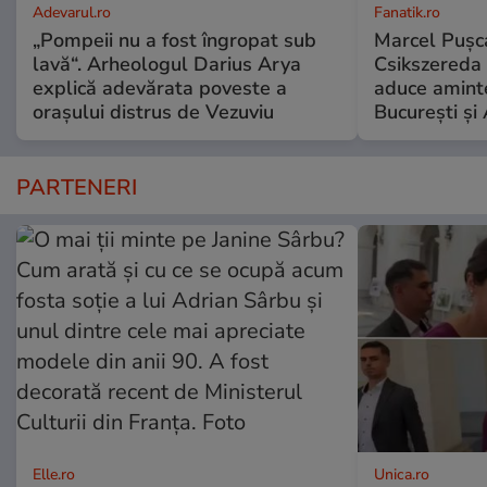
Adevarul.ro
Fanatik.ro
„Pompeii nu a fost îngropat sub
Marcel Pușca
lavă“. Arheologul Darius Arya
Csikszereda 
explică adevărata poveste a
aduce amint
orașului distrus de Vezuviu
București și
PARTENERI
Elle.ro
Unica.ro