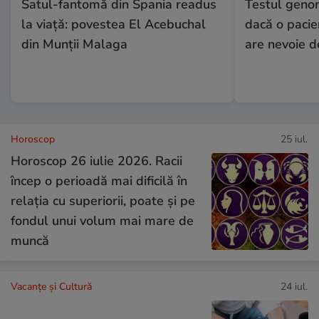
Satul-fantomă din Spania readus
Testul genom
la viață: povestea El Acebuchal
dacă o pacie
din Munții Malaga
are nevoie d
Horoscop
25 iul.
Horoscop 26 iulie 2026. Racii
încep o perioadă mai dificilă în
relația cu superiorii, poate și pe
fondul unui volum mai mare de
muncă
Vacanțe și Cultură
24 iul.