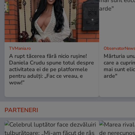
TVMania.ro
ObservatorNews
A rupt tăcerea fără nicio rușine!
Mărturia unu
Daniela Crudu spune totul despre
care a cupri
activitatea ei de pe platformele
mai sunt eli
pentru adulți: „Fac ce vreau, e
arde"
wow!”
PARTENERI