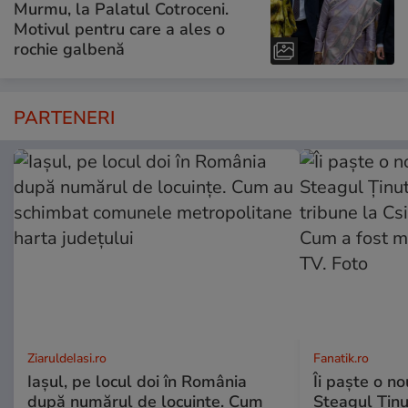
Murmu, la Palatul Cotroceni.
Motivul pentru care a ales o
rochie galbenă
PARTENERI
ZiaruldeIasi.ro
Fanatik.ro
Iașul, pe locul doi în România
Îi paște o no
după numărul de locuințe. Cum
Steagul Ținut