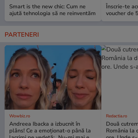
Smart is the new chic: Cum ne
Înscrie-te ac
ajută tehnologia să ne reinventăm
voucher de 5
PARTENERI
Wowbiz.ro
Redactia.ro
Andreea Ibacka a izbucnit în
Două cutrem
plâns! Ce a emoționat-o până la
România la d
lacrimi pe vedetă: „Nu-mi mai e
ore. Unde s