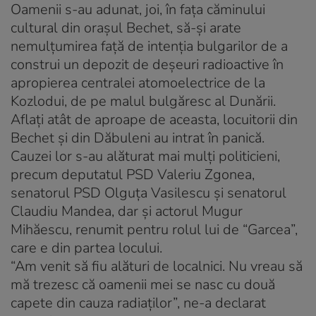
Oamenii s-au adunat, joi, în faţa căminului
cultural din oraşul Bechet, să-şi arate
nemulţumirea faţă de intenţia bulgarilor de a
construi un depozit de deşeuri radioactive în
apropierea centralei atomoelectrice de la
Kozlodui, de pe malul bulgăresc al Dunării.
Aflaţi atât de aproape de aceasta, locuitorii din
Bechet şi din Dăbuleni au intrat în panică.
Cauzei lor s-au alăturat mai mulţi politicieni,
precum deputatul PSD Valeriu Zgonea,
senatorul PSD Olguţa Vasilescu şi senatorul
Claudiu Mandea, dar şi actorul Mugur
Mihăescu, renumit pentru rolul lui de “Garcea”,
care e din partea locului.
“Am venit să fiu alături de localnici. Nu vreau să
mă trezesc că oamenii mei se nasc cu două
capete din cauza radiaţilor”, ne-a declarat