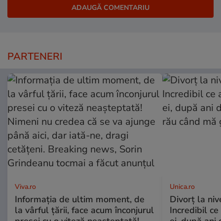
PARTENERI
Viva.ro
Unica.ro
Informația de ultim moment, de
Divorț la nive
la vârful țării, face acum înconjurul
Incredibil ce