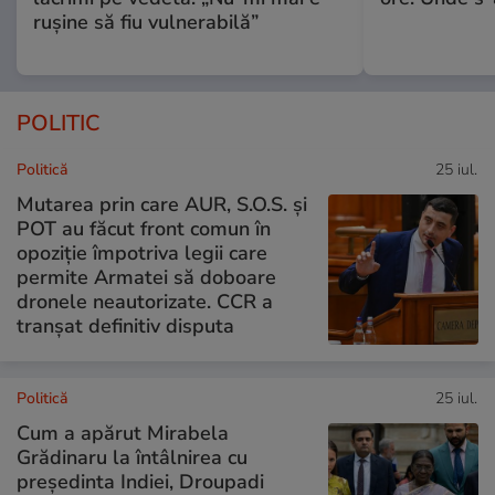
rușine să fiu vulnerabilă”
POLITIC
Politică
25 iul.
Mutarea prin care AUR, S.O.S. și
POT au făcut front comun în
opoziție împotriva legii care
permite Armatei să doboare
dronele neautorizate. CCR a
tranșat definitiv disputa
Politică
25 iul.
Cum a apărut Mirabela
Grădinaru la întâlnirea cu
președinta Indiei, Droupadi