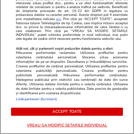
interesele si/sau profilul dvs., pentru a va oferi functionalitati aferente
retelelor de socializare si pentru a analiza traficul pe website. Beneficiati
Opinii
23 iul.
de drepturile prevazute de art. 15-22 din GDPR in legatura cu
prelucrarea datelor cu caracter personal. Aceste drepturi pot fi exercitate
prin modalitatea indicata
aici
. Prin click pe “ACCEPT TOATE”, acceptati
folosirea tuturor Tehnologiilor de tip Cookie, care implica inclusiv acceptul
dvs. cu privire la stocarea/accesarea informatiilor de catre Vendor-ii cu
Țoiu, arestează-mă dacă
care colaboram. Prin click pe “VREAU SA MODIFIC SETARILE
INDIVIDUAL” puteti schimba preferintele in mod individual, mai putin
altceva n-ai de făcut!
cele legate de cookie strict necesare pentru functionarea website-ului.
Atât noi, cât și partenerii noștri prelucrăm datele pentru a oferi:
Măsurarea performanței reclamelor. Utilizarea profilurilor pentru
selectarea conținutului personalizat. Stocarea și/sau accesarea
informațiilor de pe un dispozitiv. Dezvoltarea și îmbunătățirea serviciilor.
Crearea profilurilor de conținut personalizat. Utilizarea profilurilor pentru
Opinii
22 iul.
selectarea publicității personalizate. Crearea profilurilor pentru
publicitate personalizată. Măsurarea performanței conținutului.
Înțelegerea publicului prin statistici sau combinații de date din surse
diferite. Utilizarea datelor limitate pentru a selecta conținutul. Utilizarea
de date limitate pentru a selecta publicitatea. Date precise de geolocație
și identificarea prin scanarea dispozitivului.
Lumea după 2015
Listă parteneri (furnizori)
ACCEPT TOATE
VREAU SA MODIFIC SETARILE INDIVIDUAL