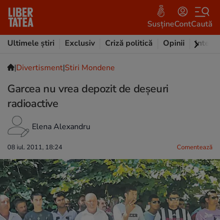
Susține
Cont
Caută
Ultimele știri
Exclusiv
Criză politică
Opinii
Intervi
|
Divertisment
|
Stiri Mondene
Garcea nu vrea depozit de deșeuri
radioactive
Elena Alexandru
08 iul. 2011, 18:24
Comentează