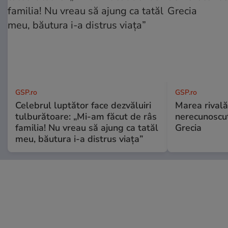
GSP.ro
GSP.ro
Celebrul luptător face dezvăluiri
Marea rivală
tulburătoare: „Mi-am făcut de râs
nerecunoscut
familia! Nu vreau să ajung ca tatăl
Grecia
meu, băutura i-a distrus viața”