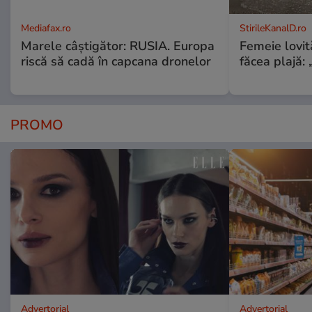
Mediafax.ro
StirileKanalD.ro
Marele câștigător: RUSIA. Europa
Femeie lovit
riscă să cadă în capcana dronelor
făcea plajă: „
PROMO
Advertorial
Advertorial