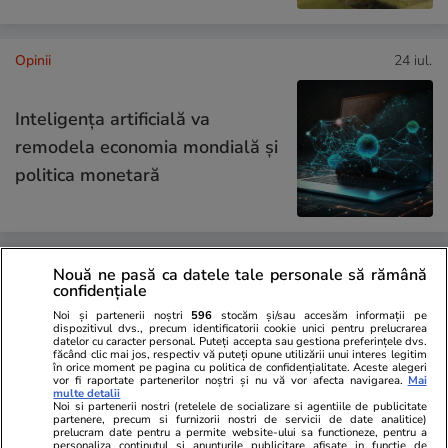
Opinii
24 iul.
Inteligența artificială va
remodela economia mondială și
politica monetară
Opinii
24 iul.
Nouă ne pasă ca datele tale personale să rămână
confidențiale
Noi și partenerii noștri
596
stocăm și/sau accesăm informații pe
dispozitivul dvs., precum identificatorii cookie unici pentru prelucrarea
România fricii: Cum am ajuns să
datelor cu caracter personal. Puteți accepta sau gestiona preferințele dvs.
făcând clic mai jos, respectiv vă puteți opune utilizării unui interes legitim
trăim din spaimă în spaimă
în orice moment pe pagina cu politica de confidențialitate. Aceste alegeri
vor fi raportate partenerilor noștri și nu vă vor afecta navigarea.
Mai
multe detalii
Noi si partenerii nostri (retelele de socializare si agentiile de publicitate
partenere, precum si furnizorii nostri de servicii de date analitice)
prelucram date pentru a permite website-ului sa functioneze, pentru a
personaliza continutul si anunturile publicitare afisate in functie de