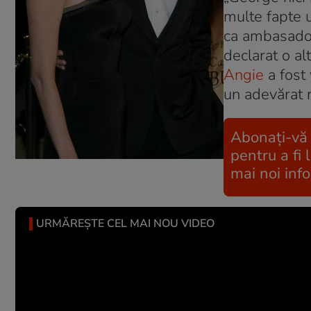
multe fapte 
ca ambasador 
declarat o al
Angie
a fost 
un adevărat r
Abonați-vă
pentru a fi 
mai noi info
URMĂREȘTE CEL MAI NOU VIDEO