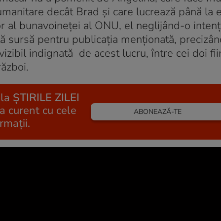
umanitare decât Brad şi care lucrează până la 
al bunavoineţei al ONU, el neglijând-o intenţi
tă sursă pentru publicaţia menţionată, precizân
vizibil indignată de acest lucru, între cei doi f
ăzboi.
 la
ȘTIRILE ZILEI
la curent cu cele
ABONEAZĂ-TE
rmații.