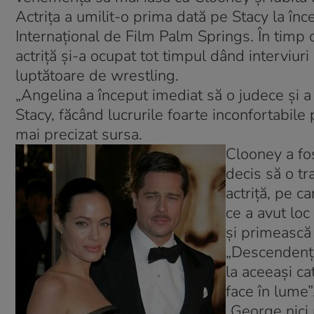
Actriţa a umilit-o prima dată pe Stacy la înce
Internaţional de Film Palm Springs. În tim
actriţă şi-a ocupat tot timpul dând interviur
luptătoare de wrestling.
„Angelina a început imediat să o judece şi a 
Stacy, făcând lucrurile foarte inconfortabile
mai precizat sursa.
Clooney a fo
decis să o tra
actriţă, pe c
ce a avut loc
şi primească
„Descendenţii
la aceeaşi ca
face în lume”
„George nici