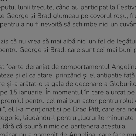
putul lunii trecute, când au participat la Festiv
p ce George şi Brad glumeau pe covorul roşu, 
i pentru a nu fi nevoită să schimbe nici un cuvân
zis că nu vrea să mai aibă nici un fel de legătu
 pentru George şi Brad, care sunt cei mai buni p
st foarte deranjat de comportamentul Angeline
teze şi el ca atare, prinzând şi el antipatie faţ
are şi-a arătat-o la gala de decenare a Globuril
 pe 15 ianuarie. În momentul în care a urcat pe
 premiul pentru cel mai bun actor pentru rolul 
”, el l-a menţionat şi pe Brad Pitt, care era no
tegorie, lăudându-l pentru „lucrurile minunate 
, fără că spună nimic de partenera acestuia.
 măcar nu a pomenit de Angelina, care face mu