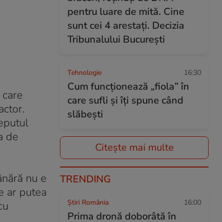
pentru luare de mită. Cine
sunt cei 4 arestați. Decizia
Tribunalului București
Tehnologie
16:30
Cum funcționează „fiola” în
 care
care sufli și îți spune când
actor.
slăbești
ceputul
a de
Citește mai multe
ânără nu e
TRENDING
e ar putea
Știri România
16:00
cu
Prima dronă doborâtă în