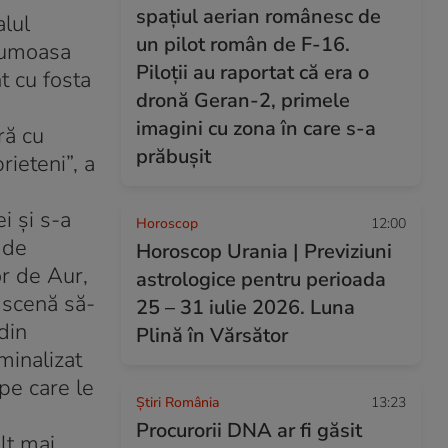
spațiul aerian românesc de
alul
un pilot român de F-16.
frumoasa
Piloții au raportat că era o
t cu fosta
dronă Geran-2, primele
imagini cu zona în care s-a
ră cu
prăbușit
rieteni”, a
i şi s-a
Horoscop
12:00
ă de
Horoscop Urania | Previziuni
or de Aur,
astrologice pentru perioada
 scenă să-
25 – 31 iulie 2026. Luna
din
Plină în Vărsător
minalizat
pe care le
Știri România
13:23
Procurorii DNA ar fi găsit
lt mai