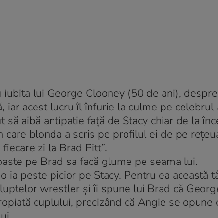
 iubita lui George Clooney (50 de ani), despre
iar acest lucru îl înfurie la culme pe celebrul 
t să aibă antipatie faţă de Stacy chiar de la în
n care blonda a scris pe profilul ei de pe reţeu
 fiecare zi la Brad Pitt”.
noaste pe Brad sa facă glume pe seama lui.
 ia peste picior pe Stacy. Pentru ea această t
 luptelor wrestler şi îi spune lui Brad că Georg
propiată cuplului, precizând că Angie se opune 
ui.