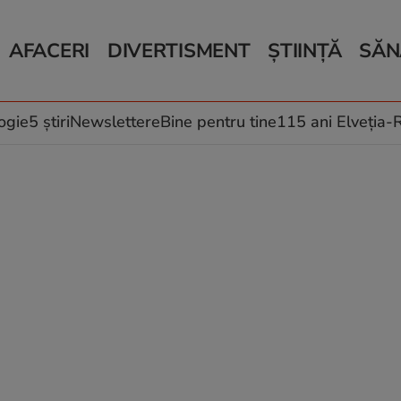
AFACERI
DIVERTISMENT
ȘTIINȚĂ
SĂN
Bani și Afaceri
Monden
Știri Știință
Știri 
Auto
Horoscop
Schimbări climati
Relații
Locuri de muncă
Muzică și Filme
Rețete
ogie
5 știri
Newslettere
Bine pentru tine
115 ani Elveția
Imobiliare.ro
Vacanțe și Cultură
Fructe
eJobs.ro
Îngriji