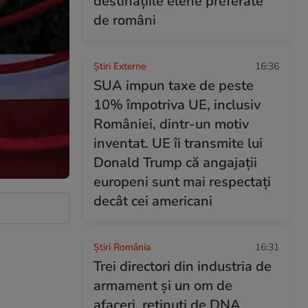
destinațiile elene preferate
de români
Știri Externe
16:36
SUA impun taxe de peste
10% împotriva UE, inclusiv
României, dintr-un motiv
inventat. UE îi transmite lui
Donald Trump că angajații
europeni sunt mai respectați
decât cei americani
Știri România
16:31
Trei directori din industria de
armament și un om de
afaceri, reținuți de DNA