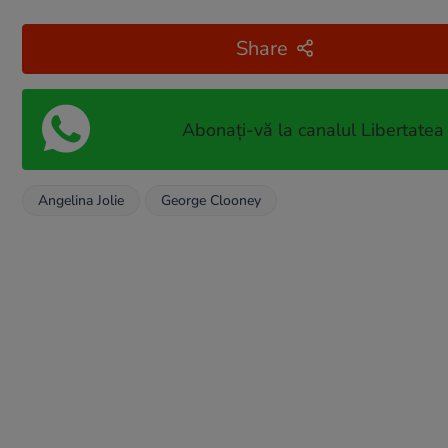
Share
Abonați-vă la canalul Libertatea
Angelina Jolie
George Clooney