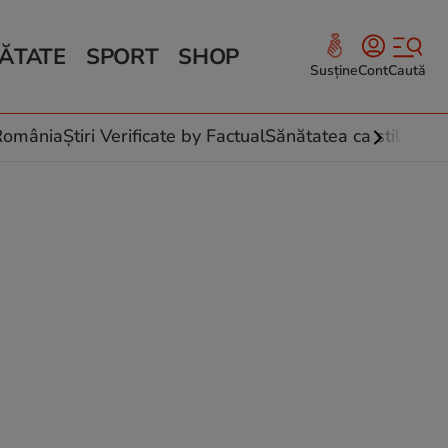
ĂTATE
SPORT
SHOP
Susține
Cont
Caută
Sănătate și Fitness
ce
 culinare
-România
Știri Verificate by Factual
Sănătatea ca stil de vi
 și legume
rea plantelor