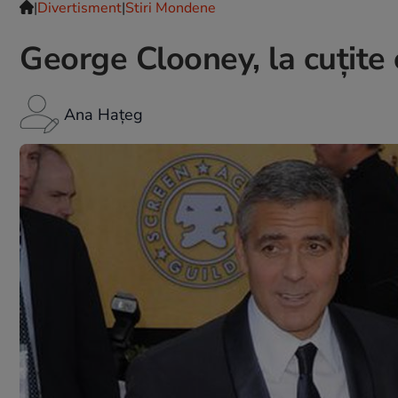
|
Divertisment
|
Stiri Mondene
George Clooney, la cuţite 
Ana Hațeg