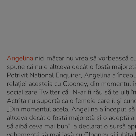
Angelina
nici măcar nu vrea să vorbească cu
spune că nu e altceva decât o fostă majoretă, 
Potrivit National Enquirer, Angelina a începu
relaţiei acesteia cu Clooney, din momentul î
socializare Twitter că „N-ar fi rău să te uiţi în
Actriţa nu suportă ca o femeie care îl şi cu
„Din momentul acela, Angelina a început să o
altceva decât o fostă majoretă şi o adeptă a
să aibă ceva mai bun”, a declarat o sursă a
vehemenţă să mai iasă cu Clooney şi iubita l