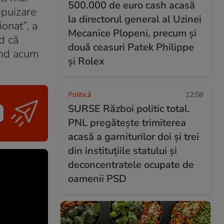
500.000 de euro cash acasă
epuizare
la directorul general al Uzinei
onat”, a
Mecanice Plopeni, precum și
d că
două ceasuri Patek Philippe
iind acum
și Rolex
Politică
12:58
SURSE Război politic total.
PNL pregătește trimiterea
acasă a garniturilor doi și trei
din instituțiile statului și
deconcentratele ocupate de
oamenii PSD