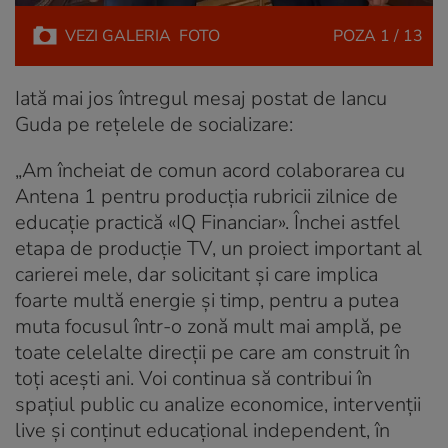
VEZI
GALERIA
FOTO
POZA
1 / 13
Iată mai jos întregul mesaj postat de Iancu
Guda pe rețelele de socializare:
„Am încheiat de comun acord colaborarea cu
Antena 1 pentru producția rubricii zilnice de
educație practică «IQ Financiar». Închei astfel
etapa de producție TV, un proiect important al
carierei mele, dar solicitant și care implica
foarte multă energie și timp, pentru a putea
muta focusul într-o zonă mult mai amplă, pe
toate celelalte direcții pe care am construit în
toți acești ani. Voi continua să contribui în
spațiul public cu analize economice, intervenții
live și conținut educațional independent, în