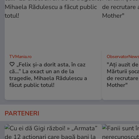
TVMania.ro
ObservatorNews
🤍 „Felix și-a dorit asta, în caz
"Aţi auzit 
că…” La exact un an de la
Mărturii şo
tragedie, Mihaela Rădulescu a
de recrutare
făcut public totul!
Mother"
PARTENERI