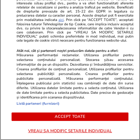
interesele si/sau profilul dvs., pentru a va oferi functionalitati aferente
retelelor de socializare si pentru a analiza traficul pe website. Beneficiati
de drepturile prevazute de art. 15-22 din GDPR in legatura cu
prelucrarea datelor cu caracter personal. Aceste drepturi pot fi exercitate
prin modalitatea indicata
aici
. Prin click pe “ACCEPT TOATE”, acceptati
folosirea tuturor Tehnologiilor de tip Cookie, care implica inclusiv acceptul
dvs. cu privire la stocarea/accesarea informatiilor de catre Vendor-ii cu
care colaboram. Prin click pe “VREAU SA MODIFIC SETARILE
INDIVIDUAL” puteti schimba preferintele in mod individual, mai putin
cele legate de cookie strict necesare pentru functionarea website-ului.
Atât noi, cât și partenerii noștri prelucrăm datele pentru a oferi:
Măsurarea performanței reclamelor. Utilizarea profilurilor pentru
selectarea conținutului personalizat. Stocarea și/sau accesarea
informațiilor de pe un dispozitiv. Dezvoltarea și îmbunătățirea serviciilor.
PARTENERI
Crearea profilurilor de conținut personalizat. Utilizarea profilurilor pentru
selectarea publicității personalizate. Crearea profilurilor pentru
publicitate personalizată. Măsurarea performanței conținutului.
Înțelegerea publicului prin statistici sau combinații de date din surse
diferite. Utilizarea datelor limitate pentru a selecta conținutul. Utilizarea
de date limitate pentru a selecta publicitatea. Date precise de geolocație
și identificarea prin scanarea dispozitivului.
Listă parteneri (furnizori)
ACCEPT TOATE
VREAU SA MODIFIC SETARILE INDIVIDUAL