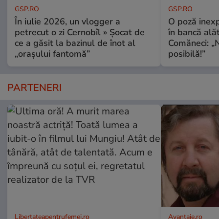
GSP.RO
GSP.RO
În iulie 2026, un vlogger a
O poză inexp
petrecut o zi Cernobîl » Șocat de
în bancă ală
ce a găsit la bazinul de înot al
Comăneci: „N
„orașului fantomă”
posibilă!”
PARTENERI
Libertateapentrufemei.ro
Avantaje.ro