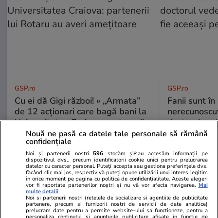
GSP.ro
GSP.ro
Cu ei dă Gigi război! » „Armata”
Fanii sunt în 
de 12 acționari care bagă bani la
nerecunoscut
Universitatea Craiova: partenerii
doctorul ved
lui Rotaru au averi amețitoare
să fie aceea
Nouă ne pasă ca datele tale personale să rămână
confidențiale
Noi și partenerii noștri
596
stocăm și/sau accesăm informații pe
dispozitivul dvs., precum identificatorii cookie unici pentru prelucrarea
datelor cu caracter personal. Puteți accepta sau gestiona preferințele dvs.
făcând clic mai jos, respectiv vă puteți opune utilizării unui interes legitim
în orice moment pe pagina cu politica de confidențialitate. Aceste alegeri
vor fi raportate partenerilor noștri și nu vă vor afecta navigarea.
Mai
multe detalii
Noi si partenerii nostri (retelele de socializare si agentiile de publicitate
partenere, precum si furnizorii nostri de servicii de date analitice)
prelucram date pentru a permite website-ului sa functioneze, pentru a
personaliza continutul si anunturile publicitare afisate in functie de