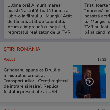
Ultima oră! A murit marea
Trist, foarte
noastră actriță! Toată lumea a
împreună, în
iubit-o în filmul lui Mungiu! Atât
noastră actri
de tânără, atât de talentată.
lui Mungiu, ș
Acum e împreună cu soțul ei,
TVR au fost 
regretatul realizator de la TVR
până când mo
ȘTIRI ROMÂNIA
Politică
18:32
Grindeanu spune că Drulă e
ministrul informal al
Transporturilor: „Cereți registrul
de intrare și ieșire”. Replica
fostului președinte al USR