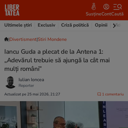
Susține
Cont
Caută
Ultimele știri
Exclusiv
Criză politică
Opinii
Video
|
Divertisment
|
Stiri Mondene
Iancu Guda a plecat de la Antena 1:
„Adevărul trebuie să ajungă la cât mai
mulți români”
Iulian Ioncea
Reporter
Actualizat pe 25 mai 2026, 21:27
1 comentariu