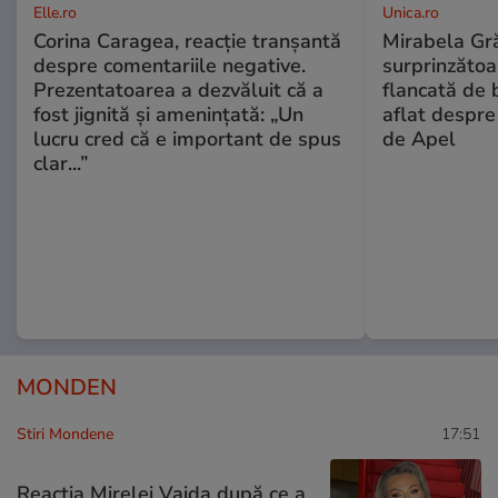
Elle.ro
Unica.ro
Corina Caragea, reacție tranșantă
Mirabela Gră
despre comentariile negative.
surprinzătoar
Prezentatoarea a dezvăluit că a
flancată de 
fost jignită și amenințată: „Un
aflat despre
lucru cred că e important de spus
de Apel
clar...”
MONDEN
Stiri Mondene
17:51
Reacția Mirelei Vaida după ce a