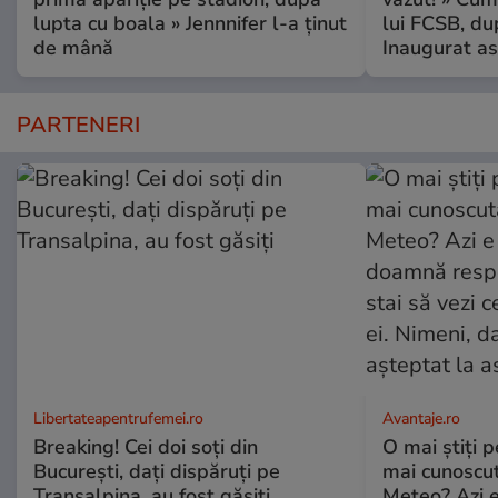
lupta cu boala » Jennnifer l-a ținut
lui FCSB, du
de mână
Inaugurat as
PARTENERI
Libertateapentrufemei.ro
Avantaje.ro
Breaking! Cei doi soți din
O mai știți 
București, dați dispăruți pe
mai cunoscu
Transalpina, au fost găsiți
Meteo? Azi e