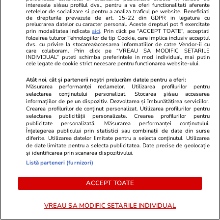
interesele si/sau profilul dvs., pentru a va oferi functionalitati aferente
retelelor de socializare si pentru a analiza traficul pe website. Beneficiati
de drepturile prevazute de art. 15-22 din GDPR in legatura cu
ULTIMELE ȘTIRI
prelucrarea datelor cu caracter personal. Aceste drepturi pot fi exercitate
prin modalitatea indicata
aici
. Prin click pe “ACCEPT TOATE”, acceptati
folosirea tuturor Tehnologiilor de tip Cookie, care implica inclusiv acceptul
dvs. cu privire la stocarea/accesarea informatiilor de catre Vendor-ii cu
Fotbal
02:02
care colaboram. Prin click pe “VREAU SA MODIFIC SETARILE
INDIVIDUAL” puteti schimba preferintele in mod individual, mai putin
Meci legendar la CM 2026: Anglia bate Franța
cele legate de cookie strict necesare pentru functionarea website-ului.
cu 6-4 în finala mică! Mbappé face istorie și
Atât noi, cât și partenerii noștri prelucrăm datele pentru a oferi:
Măsurarea performanței reclamelor. Utilizarea profilurilor pentru
devine cel mai bun marcator de la Mondiale
selectarea conținutului personalizat. Stocarea și/sau accesarea
informațiilor de pe un dispozitiv. Dezvoltarea și îmbunătățirea serviciilor.
Crearea profilurilor de conținut personalizat. Utilizarea profilurilor pentru
selectarea publicității personalizate. Crearea profilurilor pentru
Știri Externe
18 iul.
publicitate personalizată. Măsurarea performanței conținutului.
Înțelegerea publicului prin statistici sau combinații de date din surse
Trump pregătește milioane de dolari pentru
diferite. Utilizarea datelor limitate pentru a selecta conținutul. Utilizarea
de date limitate pentru a selecta publicitatea. Date precise de geolocație
extinderea influenței MAGA în Europa. Ce
și identificarea prin scanarea dispozitivului.
Listă parteneri (furnizori)
proiecte ar urma să fie finanțate
ACCEPT TOATE
Știri România
18 iul.
VREAU SA MODIFIC SETARILE INDIVIDUAL
Furtunile au făcut prăpăd în Maramureș: un