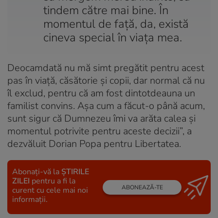
tindem către mai bine. În
momentul de față, da, există
cineva special în viața mea.
Deocamdată nu mă simt pregătit pentru acest
pas în viață, căsătorie și copii, dar normal că nu
îl exclud, pentru că am fost dintotdeauna un
familist convins. Așa cum a făcut-o până acum,
sunt sigur că Dumnezeu îmi va arăta calea și
momentul potrivite pentru aceste decizii”, a
dezvăluit Dorian Popa pentru Libertatea.
Abonați-vă la
ȘTIRILE
ZILEI
pentru a fi la
ABONEAZĂ-TE
curent cu cele mai noi
informații.