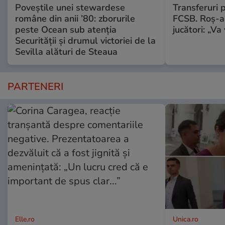
Poveștile unei stewardese
Transferuri 
române din anii ’80: zborurile
FCSB. Roș-al
peste Ocean sub atenția
jucători: „V
Securității și drumul victoriei de la
Sevilla alături de Steaua
PARTENERI
Elle.ro
Unica.ro