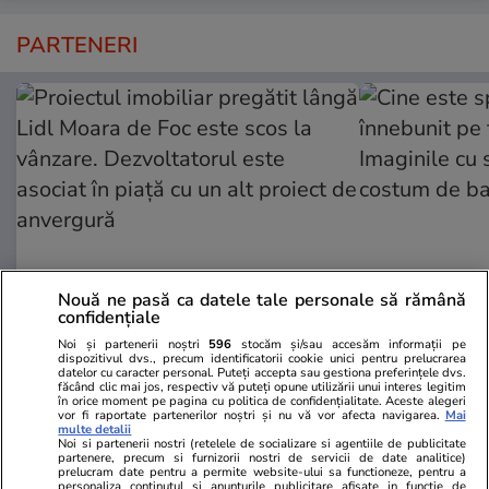
PARTENERI
Nouă ne pasă ca datele tale personale să rămână
confidențiale
ZiaruldeIasi.ro
Fanatik.ro
Noi și partenerii noștri
596
stocăm și/sau accesăm informații pe
Proiectul imobiliar pregătit lângă
Cine este spo
dispozitivul dvs., precum identificatorii cookie unici pentru prelucrarea
datelor cu caracter personal. Puteți accepta sau gestiona preferințele dvs.
Lidl Moara de Foc este scos la
înnebunit pe 
făcând clic mai jos, respectiv vă puteți opune utilizării unui interes legitim
în orice moment pe pagina cu politica de confidențialitate. Aceste alegeri
vânzare. Dezvoltatorul este
Imaginile cu
vor fi raportate partenerilor noștri și nu vă vor afecta navigarea.
Mai
asociat în piață cu un alt proiect
costum de ba
multe detalii
Noi si partenerii nostri (retelele de socializare si agentiile de publicitate
de anvergură
partenere, precum si furnizorii nostri de servicii de date analitice)
prelucram date pentru a permite website-ului sa functioneze, pentru a
personaliza continutul si anunturile publicitare afisate in functie de