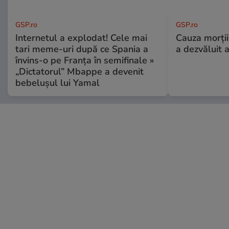
GSP.ro
GSP.ro
Internetul a explodat! Cele mai
Cauza morții
tari meme-uri după ce Spania a
a dezvăluit 
învins-o pe Franța în semifinale »
„Dictatorul” Mbappe a devenit
bebelușul lui Yamal