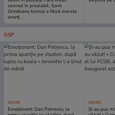
semnal în prealabil, Sorin
Grindeanu tocmai a făcut marele
anunț
GSP
GSP.RO
GSP.RO
Emoționant: Dan Petrescu, la
Și-au pus mâ
prima apariție pe stadion, după
văzut! » Cum