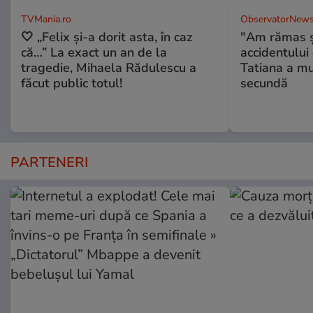
TVMania.ro
ObservatorNews
🤍 „Felix și-a dorit asta, în caz
"Am rămas şo
că…” La exact un an de la
accidentului 
tragedie, Mihaela Rădulescu a
Tatiana a mur
făcut public totul!
secundă
PARTENERI