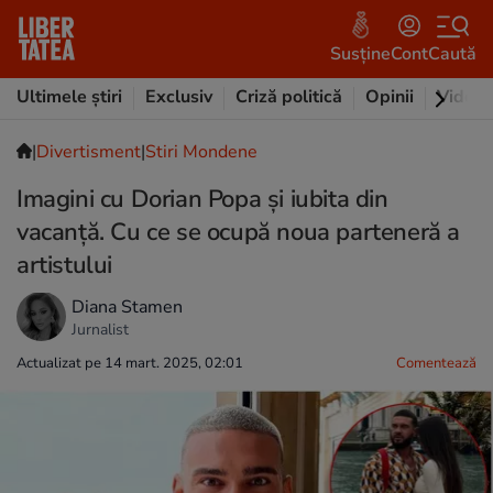
Susține
Cont
Caută
Ultimele știri
Exclusiv
Criză politică
Opinii
Video
|
Divertisment
|
Stiri Mondene
Imagini cu Dorian Popa și iubita din
vacanță. Cu ce se ocupă noua parteneră a
artistului
Diana Stamen
Jurnalist
Actualizat pe 14 mart. 2025, 02:01
Comentează