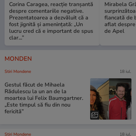
Corina Caragea, reacție tranșantă
Mirabela Gră
despre comentariile negative.
surprinzătoar
Prezentatoarea a dezvăluit că a
flancată de 
fost jignită și amenințată: „Un
aflat despre
lucru cred că e important de spus
de Apel
clar...”
MONDEN
Stiri Mondene
18 iul.
Gestul făcut de Mihaela
Rădulescu la un an de la
moartea lui Felix Baumgartner.
„Este timpul să fiu din nou
fericită”
Stiri Mondene
18 iul.