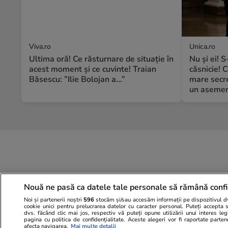
Viva.ro
Unica.ro
Ultima oră! Ce răsturnare de situație în
Nu și ei! 
acest moment și ce cuvinte! Traian
căsnicie! C
Băsescu: ”Ilie Bolojan a...”
mare secre
un asemene
Nouă ne pasă ca datele tale personale să rămână confi
Noi și partenerii noștri
596
stocăm și/sau accesăm informații pe dispozitivul dvs
cookie unici pentru prelucrarea datelor cu caracter personal. Puteți accepta 
dvs. făcând clic mai jos, respectiv vă puteți opune utilizării unui interes l
pagina cu politica de confidențialitate. Aceste alegeri vor fi raportate parten
afecta navigarea.
Mai multe detalii