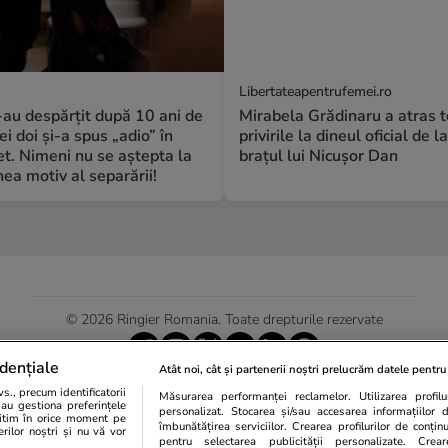
Libertateapentrufemei.ro
S-au despărțit după 10 ani de
Mirabela Grădinaru a atras 
ei doi și-a spus „adio” în
privirile la dineul oficial de l
t. Nimeni nu se aștepta la
brațul lui Nicușor Dan
a motiv al separării!
© 2026 Ringier Romania. Toate drepturile rezervate
dențiale
Atât noi, cât și partenerii noștri prelucrăm datele pentru 
., precum identificatorii
Măsurarea performanței reclamelor. Utilizarea profilur
Actualizare preferințe cookies
sau gestiona preferințele
personalizat. Stocarea și/sau accesarea informațiilor 
egitim în orice moment pe
îmbunătățirea serviciilor. Crearea profilurilor de conținut
erilor noștri și nu vă vor
pentru selectarea publicității personalizate. Crear