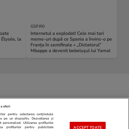
GSP.RO
toate
Internetul a explodat! Cele mai tari
a Élysée, la
meme-uri după ce Spania a învins-o pe
Franța în semifinale » „Dictatorul”
Mbappe a devenit bebelușul lui Yamal
a oferi:
ilor pentru selectarea conținutului
de pe un dispozitiv. Dezvoltarea și
 personalizat. Utilizarea profilurilor
ea profilurilor pentru publicitate
ACCEPT TOATE