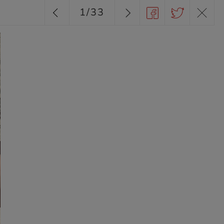
1
/
33