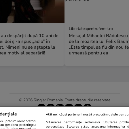
Libertateapentrufemei.ro
S-au despărțit după 10 ani de
Mesajul Mihaelei Rădulescu 
ei doi și-a spus „adio” în
de la moartea lui Felix Bau
t. Nimeni nu se aștepta la
„Este timpul să fiu din nou fe
a motiv al separării!
urmează pentru ea
© 2026 Ringier Romania. Toate drepturile rezervate
dențiale
Atât noi, cât și partenerii noștri prelucrăm datele pentru 
., precum identificatorii
Măsurarea performanței reclamelor. Utilizarea profilur
Actualizare preferințe cookies
sau gestiona preferințele
personalizat. Stocarea și/sau accesarea informațiilor 
egitim în orice moment pe