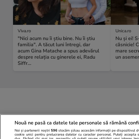
Viva.ro
Unica.ro
"Nici acum nu îi știu bine. Nu îi știu
Nu și ei! 
familia". A tăcut luni întregi, dar
căsnicie! C
acum Gina Matache a spus adevărul
mare secre
despre relația cu ginerele ei, Radu
un asemene
Siffr...
Nouă ne pasă ca datele tale personale să rămână confi
Noi și partenerii noștri
596
stocăm și/sau accesăm informații pe dispozitivul dvs
cookie unici pentru prelucrarea datelor cu caracter personal. Puteți accepta 
dvs. făcând clic mai jos, respectiv vă puteți opune utilizării unui interes l