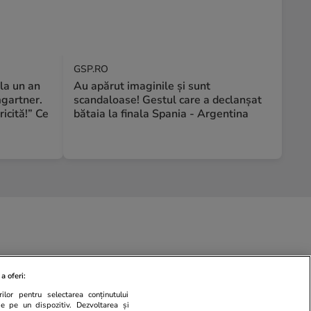
GSP.RO
la un an
Au apărut imaginile și sunt
mgartner.
scandaloase! Gestul care a declanșat
ricită!” Ce
bătaia la finala Spania - Argentina
a oferi:
ilor pentru selectarea conținutului
de pe un dispozitiv. Dezvoltarea și